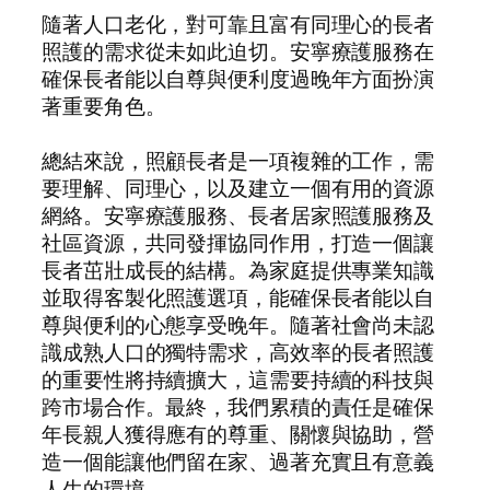
隨著人口老化，對可靠且富有同理心的長者
照護的需求從未如此迫切。安寧療護服務在
確保長者能以自尊與便利度過晚年方面扮演
著重要角色。
總結來說，照顧長者是一項複雜的工作，需
要理解、同理心，以及建立一個有用的資源
網絡。安寧療護服務、長者居家照護服務及
社區資源，共同發揮協同作用，打造一個讓
長者茁壯成長的結構。為家庭提供專業知識
並取得客製化照護選項，能確保長者能以自
尊與便利的心態享受晚年。隨著社會尚未認
識成熟人口的獨特需求，高效率的長者照護
的重要性將持續擴大，這需要持續的科技與
跨市場合作。最終，我們累積的責任是確保
年長親人獲得應有的尊重、關懷與協助，營
造一個能讓他們留在家、過著充實且有意義
人生的環境。