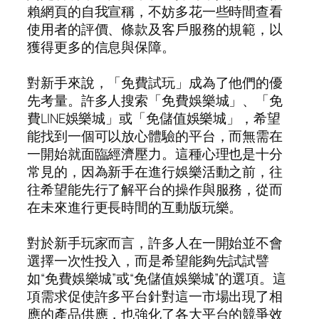
賴網頁的自我宣稱，不妨多花一些時間查看
使用者的評價、條款及客戶服務的規範，以
獲得更多的信息與保障。
對新手來說，「免費試玩」成為了他們的優
先考量。許多人搜索「免費娛樂城」、「免
費LINE娛樂城」或「免儲值娛樂城」，希望
能找到一個可以放心體驗的平台，而無需在
一開始就面臨經濟壓力。這種心理也是十分
常見的，因為新手在進行娛樂活動之前，往
往希望能先行了解平台的操作與服務，從而
在未來進行更長時間的互動版玩樂。
對於新手玩家而言，許多人在一開始並不會
選擇一次性投入，而是希望能夠先試試譬
如“免費娛樂城”或“免儲值娛樂城”的選項。這
項需求促使許多平台針對這一市場出現了相
應的產品供應，也強化了各大平台的競爭效