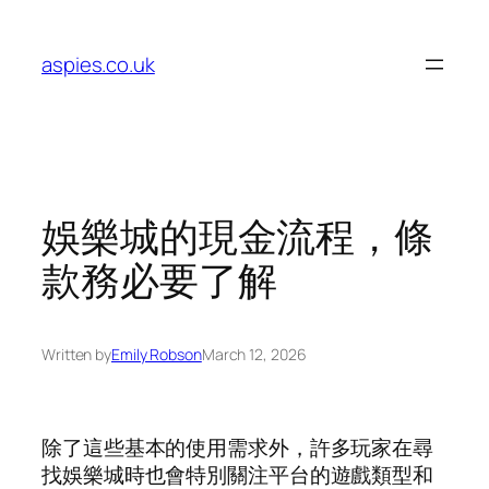
Skip
to
aspies.co.uk
content
娛樂城的現金流程，條
款務必要了解
Written by
Emily Robson
March 12, 2026
除了這些基本的使用需求外，許多玩家在尋
找娛樂城時也會特別關注平台的遊戲類型和