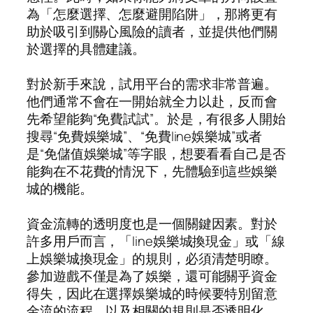
為「怎麼選擇、怎麼避開陷阱」，那將更有
助於吸引到關心風險的讀者，並提供他們關
於選擇的具體建議。
對於新手來說，試用平台的需求非常普遍。
他們通常不會在一開始就全力以赴，反而會
先希望能夠“免費試試”。於是，有很多人開始
搜尋“免費娛樂城”、“免費line娛樂城”或者
是“免儲值娛樂城”等字眼，想要看看自己是否
能夠在不花費的情況下，先體驗到這些娛樂
城的機能。
資金流轉的透明度也是一個關鍵因素。對於
許多用戶而言，「line娛樂城換現金」或「線
上娛樂城換現金」的規則，必須清楚明瞭。
參加遊戲不僅是為了娛樂，還可能關乎資金
得失，因此在選擇娛樂城的時候要特別留意
金流的流程，以及相關的規則是否透明化，