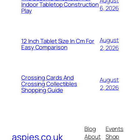
August
Indoor Tabletop Construction
6, 2026
Play
August
12 Inch Tablet Size In Cm For
Easy Comparison
2, 2026
Crossing Cards And
August
Crossing Collectibles
2, 2026
Shopping Guide
Blog
Events
aspies.co.uk
About
Shop