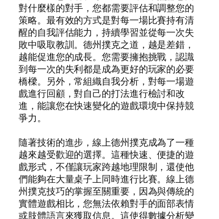
對什麼樣的對手，您都需要評估和調整您的
策略。最有效的方式是對每一場比賽持有清
醒的自我評估能力，持續學習並從每一次失
敗中吸取教訓。德州撲克之道，越是差錯，
越能促進您的成長。您需要擁抱挑戰，認識
到每一次的失利都是成為更好的玩家的必要
橋樑。另外，常組織自我分析，對每一場遊
戲進行回顧，對自己的打法進行檢討和改
進，能讓您在快速變化的遊戲環境中保持競
爭力。
隨著技術的進步，線上德州撲克成為了一種
越來越受歡迎的選擇。這種快速、便捷的遊
戲形式，不僅讓玩家跨越地理限制，還使他
們能夠在大量桌子上同時進行比賽。線上德
州撲克技巧的掌握至關重要，因為與傳統的
實體遊戲相比，您無法依賴對手的面部表情
或肢體語言來獲取信息。這使得數據分析變