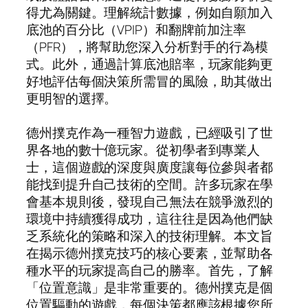
得尤為關鍵。理解統計數據，例如自願加入
底池的百分比（VPIP）和翻牌前加注率
（PFR），將幫助您深入分析對手的行為模
式。此外，通過計算底池賠率，玩家能夠更
好地評估每個決策所需冒的風險，助其做出
更明智的選擇。
德州撲克作為一種智力遊戲，已經吸引了世
界各地的數十億玩家。從初學者到專業人
士，這個遊戲的深度與廣度讓每位參與者都
能找到提升自己技術的空間。許多玩家在學
會基本規則後，發現自己無法在競爭激烈的
環境中持續獲得成功，這往往是因為他們缺
乏系統化的策略和深入的技術理解。本文旨
在揭示德州撲克技巧的核心要素，並幫助各
種水平的玩家提高自己的勝率。首先，了解
「位置意識」是非常重要的。德州撲克是個
位置驅動的遊戲，每個決策都應該根據您所