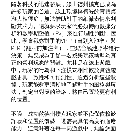
隨著科技的迅速發展，線上德州撲克已成為
許多玩家的首選。線上環境與傳統的實體桌
游大相徑庭，無法借助對手的細微表情來判
斷其牌力。這就要求玩家們必須轉向數據分
析和數學期望值（EV）來進行理性判斷。因
此，學會觀察對手的VPIP（自願入池率）與
PFR（翻牌前加注率），並結合底池賠率進行
決策，無疑成為了從一名娛樂玩家轉型為真
正的營利玩家的關鍵。尤其是在線上遊戲
中，玩家的行為和下注模式相比較於實體遊
戲更具一致性和可預測性。通過分析這些數
據，玩家能夠更清晰地了解對手的風格與玩
法，制定出對應的策略，將自己置於更有利
的位置。
不過，成功的德州撲克玩家並不僅僅依賴於
詐唬和位置的優勢，還需要具備高度的適應
能力。這意味著在每一局遊戲中，無論您面