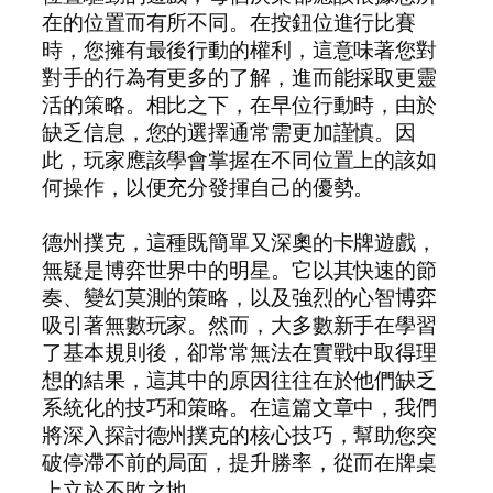
在的位置而有所不同。在按鈕位進行比賽
時，您擁有最後行動的權利，這意味著您對
對手的行為有更多的了解，進而能採取更靈
活的策略。相比之下，在早位行動時，由於
缺乏信息，您的選擇通常需更加謹慎。因
此，玩家應該學會掌握在不同位置上的該如
何操作，以便充分發揮自己的優勢。
德州撲克，這種既簡單又深奧的卡牌遊戲，
無疑是博弈世界中的明星。它以其快速的節
奏、變幻莫測的策略，以及強烈的心智博弈
吸引著無數玩家。然而，大多數新手在學習
了基本規則後，卻常常無法在實戰中取得理
想的結果，這其中的原因往往在於他們缺乏
系統化的技巧和策略。在這篇文章中，我們
將深入探討德州撲克的核心技巧，幫助您突
破停滯不前的局面，提升勝率，從而在牌桌
上立於不敗之地。