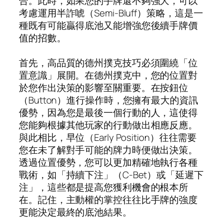
合。此時，如果您的手牌還不夠強大，可以
考慮運用半詐唬（Semi-Bluff）策略，這是一
種既有可能贏得底池又能增強您後續手牌價
值的招數。
首先，高品質的德州撲克技巧必須圍繞「位
置意識」展開。在德州撲克中，您的位置對
於您作出決策的影響至關重要。在按鈕位
（Button）進行操作時，您擁有最大的資訊
優勢，因為您是最後一個行動的人，這使得
您能夠根據其他玩家的行動做出相應反應。
與此相比，早位（Early Position）往往需要
您在未了解對手可能的牌力時便做出決策。
透過位置優勢，您可以更加精確地執行各種
戰術，如「持續下注」（C-Bet）或「延遲下
注」，這些都是提高您獲利機會的根本所
在。記住，主動權的掌控往往比手牌的強度
更能決定最終的底池結果。