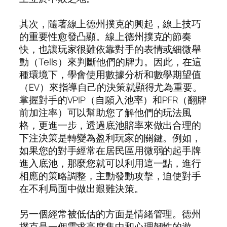
其次，隨著線上德州撲克的興起，線上技巧
的重要性愈發凸顯。線上德州撲克的節奏
快，也讓玩家很難依靠對手的表情或細微舉
動（Tells）來判斷他們的牌力。因此，在這
種環境下，學會使用數據分析和數學期望值
（EV）來指導自己的決策就顯得尤為重要。
掌握對手的VPIP（自願入池率）和PFR（翻牌
前加注率）可以幫助您了解他們的玩法風
格，更進一步，透過底池賠率來做出合理的
下注決策是轉變為盈利玩家的關鍵。例如，
如果您的對手經常在居民區用微弱的起手牌
進入底池，那麼您就可以利用這一點，進行
相應的策略調整，主動發動攻擊，迫使對手
在不利局面中做出艱難決策。
另一個經常被低估的方面是情緒管理。德州
撲克是一個需求高度集中和心理韌性的遊