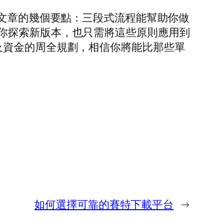
篇文章的幾個要點：三段式流程能幫助你做
你探索新版本，也只需將這些原則應用到
及資金的周全規劃，相信你將能比那些單
如何選擇可靠的賽特下載平台
→