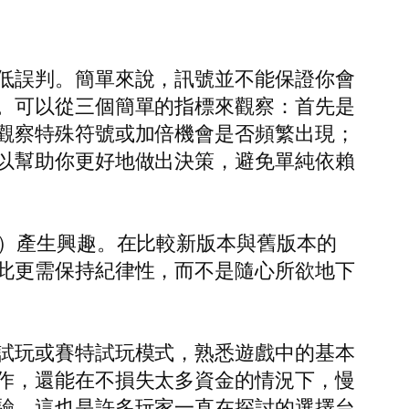
低誤判。簡單來說，訊號並不能保證你會
。可以從三個簡單的指標來觀察：首先是
觀察特殊符號或加倍機會是否頻繁出現；
以幫助你更好地做出決策，避免單純依賴
2）產生興趣。在比較新版本與舊版本的
此更需保持紀律性，而不是隨心所欲地下
試玩或賽特試玩模式，熟悉遊戲中的基本
作，還能在不損失太多資金的情況下，慢
驗，這也是許多玩家一直在探討的選擇台