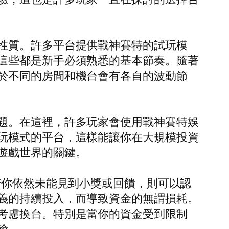
性質。許多平台提供戰神賽特的試玩模
這些都是新手必須熟悉的基本節奏。隨著
於不同的房間和機台會有各自的波動節
題。在這裡，許多玩家會使用戰神賽特娛
玩模式的平台，這樣能讓你在大規模投資
遊戲世界的關鍵。
若你依然未能見到小獎或回饋，則可以認
義的持續投入，而導致資金的無謂損耗。
考慮換台。特別是當你的資金受到限制