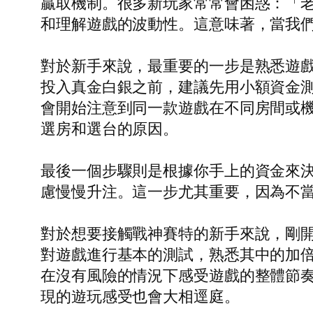
贏取機制。很多新玩家常常會困惑：「
和理解遊戲的波動性。這意味著，當我
對於新手來說，最重要的一步是熟悉遊
投入真金白銀之前，建議先用小額資金
會開始注意到同一款遊戲在不同房間或
選房和選台的原因。
最後一個步驟則是根據你手上的資金來
慮慢慢升注。這一步尤其重要，因為不
對於想要接觸戰神賽特的新手來說，剛
對遊戲進行基本的測試，熟悉其中的加
在沒有風險的情況下感受遊戲的整體節
現的遊玩感受也會大相逕庭。