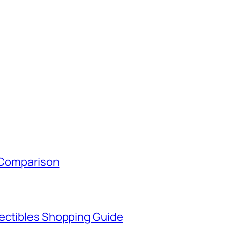
y Comparison
ectibles Shopping Guide