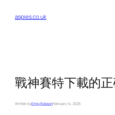
Skip
to
aspies.co.uk
content
戰神賽特下載的正
Written by
Emily Robson
February 14, 2026