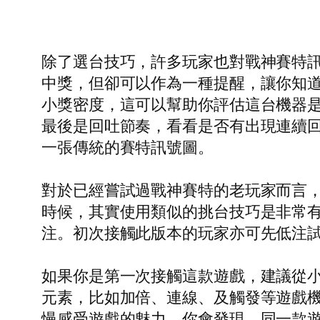
除了選台技巧，許多玩家也對戰神賽特
中獎，但卻可以作為一種提醒，讓你知
小獎密度，這可以幫助你評估這台機器
最後是回吐節奏，看看是否有出現連續
一張傳統的賽特訊號圖。
對於已經嘗試過戰神賽特的老玩家而言，
時候，其實使用類似的挑台技巧是非常
注。初次接觸此版本的玩家亦可先低注
如果你是第一次接觸這款遊戲，建議從
元素，比如加倍、連線、及觸發等遊戲
慢感受遊戲的魅力。你會發現，同一款