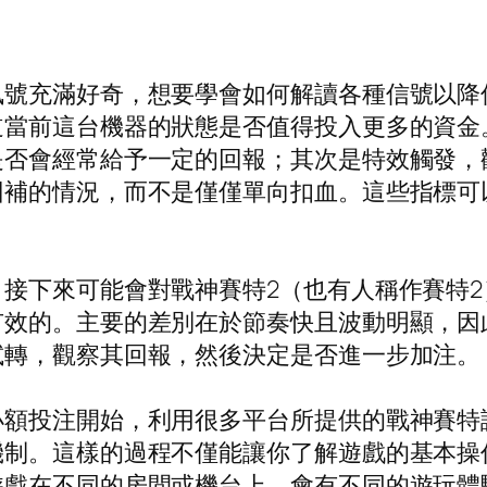
訊號充滿好奇，想要學會如何解讀各種信號以降
道當前這台機器的狀態是否值得投入更多的資金
是否會經常給予一定的回報；其次是特效觸發，
回補的情況，而不是僅僅單向扣血。這些指標可
接下來可能會對戰神賽特2（也有人稱作賽特
有效的。主要的差別在於節奏快且波動明顯，因
試轉，觀察其回報，然後決定是否進一步加注。
小額投注開始，利用很多平台所提供的戰神賽特
機制。這樣的過程不僅能讓你了解遊戲的基本操
遊戲在不同的房間或機台上，會有不同的遊玩體