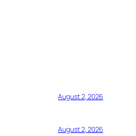
August 2, 2026
August 2, 2026