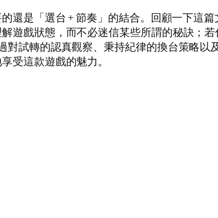
的還是「選台 + 節奏」的結合。回顧一下這
理解遊戲狀態，而不必迷信某些所謂的秘訣；若
透過對試轉的認真觀察、秉持紀律的換台策略以
地享受這款遊戲的魅力。