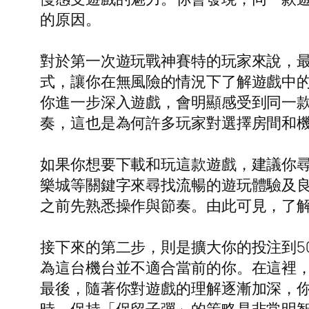
的原因。
對於第一次遊玩戰神賽特的玩家來說，
式，讓你在無風險的情況下了解遊戲中
你進一步深入遊戲，會明顯感受到同一
奏，這也是為何許多玩家對選擇房間和
如果你想要下載和玩這款遊戲，建議你
樂城等關鍵字來尋找流暢的遊玩體驗及
之前先熟悉操作與節奏。由此可見，了
接下來的第二步，則是擴大你的投注到5
為這台機台並不適合當前的你。在這裡
最後，隨著你對遊戲的理解逐漸加深，