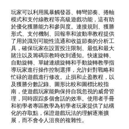
玩家可以利用風暴觸發器、轉彎節奏、捲軸
模式和支付線教程等高級遊戲功能，這有助
於優化獲勝能力和參與度。連接規則、獲勝
形式、支付機制、回報率和波動率教程提供
了用於識別可能性流通和收益節奏的分析工
具，確保玩家在設置投注限制、最低和最大
賭注以及籌碼宗教時收到通知。快速旋轉、
自動旋轉、單鍵連續旋轉和手動旋轉教學指
導玩家進行操作控制選擇，允許針對戰略和
忙碌的遊戲進行修改。止損和止盈教程，以
及獲勝分數記錄、圖形比較和圖標比較指
南，使遊戲玩家能夠保持自我忽視的威脅管
理，同時跟踪多個會話的效率。使用者手冊
和初學者專區教學為初學者玩家提供了結構
化的存取點，保證遊戲玩法的理解逐漸擴
展，而不會令人沮喪的複雜性。