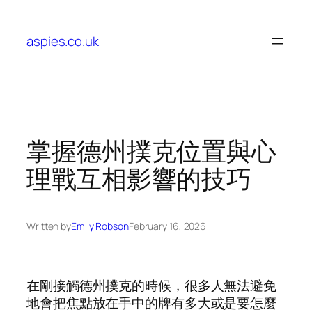
Skip
to
aspies.co.uk
content
掌握德州撲克位置與心
理戰互相影響的技巧
Written by
Emily Robson
February 16, 2026
在剛接觸德州撲克的時候，很多人無法避免
地會把焦點放在手中的牌有多大或是要怎麼