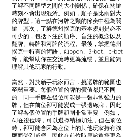
了解不同牌型之間的大小關係，確保在關鍵
時刻不會出現混淆。例如，順子是比兩對大
的牌型，這一點在河牌之類的節奏中極為關
鍵。其次，了解德州撲克的基本規則是必不
可少的，包括下注的順序、盲注的概念以及
翻牌、轉牌和河牌的流程。最後，掌握德州
撲克中特有的術語，如open、3-bet、c-bet
等，能幫助你在交流時更為流暢，並且能夠
理解其他玩家的行動。
當然，對於新手玩家而言，挑選牌的範圍也
至關重要。每個位置的牌的價值都是不同
的。同一手牌在後位可能是一張非常強力的
牌，但在前位卻可能變成一張邊緣牌，因此
了解各個位置的手牌範圍非常重要。例如，
AJ在後位時，可以選擇積極加注，但在前位
時，卻可能會因為座位上的其他玩家持有強
牌而受到威脅，因此在前位時應該選擇更為