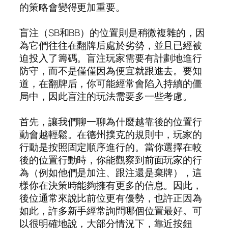
的策略會變得更加重要。
盲注（SB和BB）的位置則是稍微複雜的，因
為它們往往在翻牌后處於劣勢，並且已經被
迫投入了籌碼。盲注玩家需要有計劃地進行
防守，而不是僅僅因為便宜就跟進去。要知
道，在翻牌后，你可能經常會陷入持續的僵
局中，因此盲注的玩法需要多一些考慮。
首先，讓我們聊一聊為什麼越靠後的位置行
動會越輕鬆。在德州撲克的規則中，玩家的
行動是按照固定順序進行的。當你選擇在較
後的位置行動時，你能觀察到前面玩家的行
為（例如他們是加注、跟注還是棄牌），這
樣你在決策時能夠擁有更多的信息。因此，
後位通常來說比前位更有優勢，也許正因為
如此，許多新手經常詢問哪個位置最好。可
以很明確地說，大部分情況下，靠近按鈕