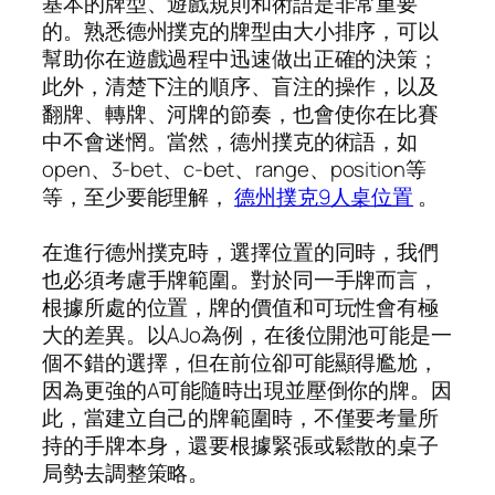
基本的牌型、遊戲規則和術語是非常重要
的。熟悉德州撲克的牌型由大小排序，可以
幫助你在遊戲過程中迅速做出正確的決策；
此外，清楚下注的順序、盲注的操作，以及
翻牌、轉牌、河牌的節奏，也會使你在比賽
中不會迷惘。當然，德州撲克的術語，如
open、3-bet、c-bet、range、position等
等，至少要能理解，
德州撲克9人桌位置
。
在進行德州撲克時，選擇位置的同時，我們
也必須考慮手牌範圍。對於同一手牌而言，
根據所處的位置，牌的價值和可玩性會有極
大的差異。以AJo為例，在後位開池可能是一
個不錯的選擇，但在前位卻可能顯得尷尬，
因為更強的A可能隨時出現並壓倒你的牌。因
此，當建立自己的牌範圍時，不僅要考量所
持的手牌本身，還要根據緊張或鬆散的桌子
局勢去調整策略。