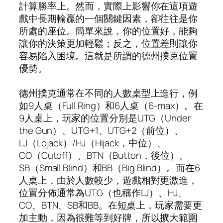
計算勝率上。然而，實際上影響你在這項遊
戲中長期輸贏的一個關鍵因素，卻往往是你
所處的座位。簡單來說，你的位置好，能夠
讓你的決策更加輕鬆；反之，位置差則讓你
容易陷入困境。這就是所謂的德州撲克位置
優勢。
德州撲克通常在不同的人數桌型上進行，例
如9人桌（Full Ring）和6人桌（6-max）。在
9人桌上，玩家的位置分別是UTG（Under
the Gun）、UTG+1、UTG+2（前位）、
LJ（Lojack）/HJ（Hijack，中位）、
CO（Cutoff）、BTN（Button，後位）、
SB（Small Blind）和BB（Big Blind）。而在6
人桌上，由於人數較少，遊戲相對更激進，
位置分佈通常為UTG（也稱作LJ）、HJ、
CO、BTN、SB和BB。在短桌上，玩家需要更
加主動，因為很難等到好牌，所以擴大範圍