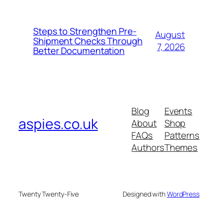
Steps to Strengthen Pre-
August
Shipment Checks Through
7, 2026
Better Documentation
Blog
Events
aspies.co.uk
About
Shop
FAQs
Patterns
Authors
Themes
Twenty Twenty-Five
Designed with
WordPress