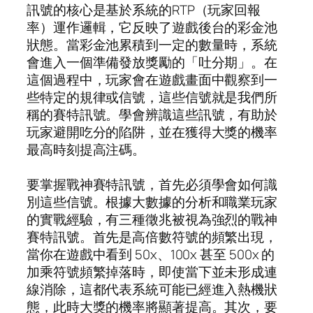
訊號的核心是基於系統的RTP（玩家回報
率）運作邏輯，它反映了遊戲後台的彩金池
狀態。當彩金池累積到一定的數量時，系統
會進入一個準備發放獎勵的「吐分期」。在
這個過程中，玩家會在遊戲畫面中觀察到一
些特定的規律或信號，這些信號就是我們所
稱的賽特訊號。學會辨識這些訊號，有助於
玩家避開吃分的陷阱，並在獲得大獎的機率
最高時刻提高注碼。
要掌握戰神賽特訊號，首先必須學會如何識
別這些信號。根據大數據的分析和職業玩家
的實戰經驗，有三種徵兆被視為強烈的戰神
賽特訊號。首先是高倍數符號的頻繁出現，
當你在遊戲中看到 50x、100x 甚至 500x 的
加乘符號頻繁掉落時，即使當下並未形成連
線消除，這都代表系統可能已經進入熱機狀
態，此時大獎的機率將顯著提高。其次，要