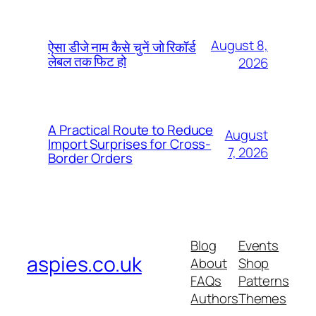
August 8,
ऐसा डीजे नाम कैसे चुनें जो रिकॉर्ड
लेबल तक फिट हो
2026
A Practical Route to Reduce
August
Import Surprises for Cross-
7, 2026
Border Orders
Blog
Events
aspies.co.uk
About
Shop
FAQs
Patterns
Authors
Themes