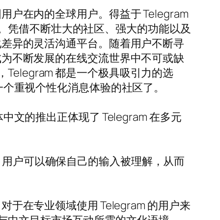
户在内的全球用户。得益于 Telegram
。凭借不断壮大的社区、强大的功能以及
文化差异的灵活沟通平台。随着用户不断寻
其成为不断发展的在线交流世界中不可或缺
legram 都是一个极具吸引力的选
入一个重视个性化消息体验的社区了。
文的推出正体现了 Telegram 在多元
 中文版，用户可以确保自己的输入被理解，从而
在专业领域使用 Telegram 的用户来