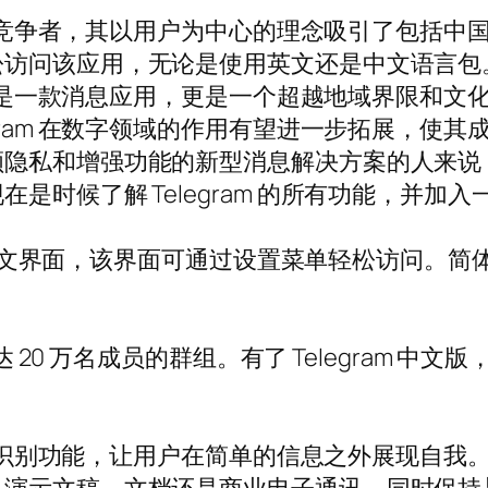
有力竞争者，其以用户为中心的理念吸引了包括中国用
松访问该应用，无论是使用英文还是中文语言包
不仅仅是一款消息应用，更是一个超越地域界限和
gram 在数字领域的作用有望进一步拓展，使
私和增强功能的新型消息解决方案的人来说，Te
是时候了解 Telegram 的所有功能，并加
体中文界面，该界面可通过设置菜单轻松访问。简体中
多达 20 万名成员的群组。有了 Telegram
觉识别功能，让用户在简单的信息之外展现自我。对于