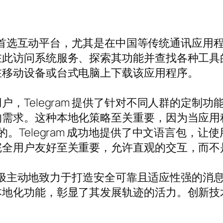
户的首选互动平台，尤其是在中国等传统通讯应用程序
访问系统服务、探索其功能并查找各种工具的下载。
在移动设备或台式电脑上下载该应用程序。
Telegram 提供了针对不同人群的定制功能。
的需求。这种本地化策略至关重要，因为当应用
。Telegram 成功地提供了中文语言包，
完全用户友好至关重要，允许直观的交互，而不
m 积极主动地致力于打造安全可靠且适应性强的
本地化功能，彰显了其发展轨迹的活力。创新技