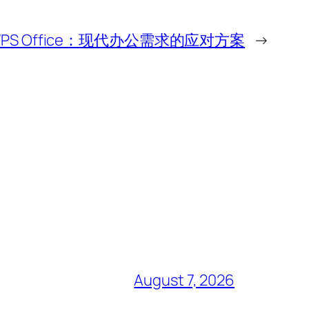
PS Office：现代办公需求的应对方案
→
August 7, 2026