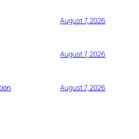
August 7, 2026
August 7, 2026
tion
August 7, 2026