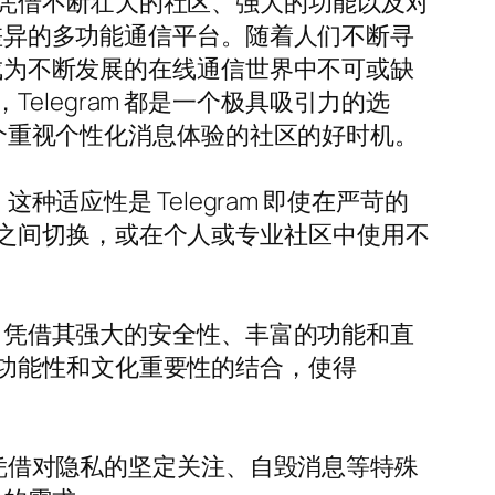
凭借不断壮大的社区、强大的功能以及对
化差异的多功能通信平台。随着人们不断寻
其成为不断发展的在线通信世界中不可或缺
legram 都是一个极具吸引力的选
这个重视个性化消息体验的社区的好时机。
种适应性是 Telegram 即使在严苛的
之间切换，或在个人或专业社区中使用不
会。凭借其强大的安全性、丰富的功能和直
功能性和文化重要性的结合，使得
。凭借对隐私的坚定关注、自毁消息等特殊