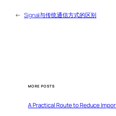
←
Signal与传统通信方式的区别
MORE POSTS
A Practical Route to Reduce Impor