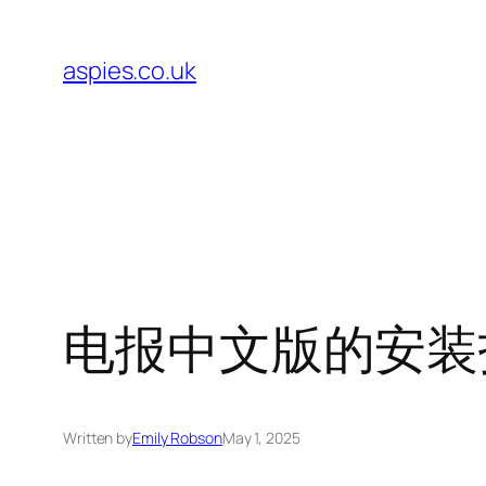
Skip
to
aspies.co.uk
content
电报中文版的安装
Written by
Emily Robson
May 1, 2025