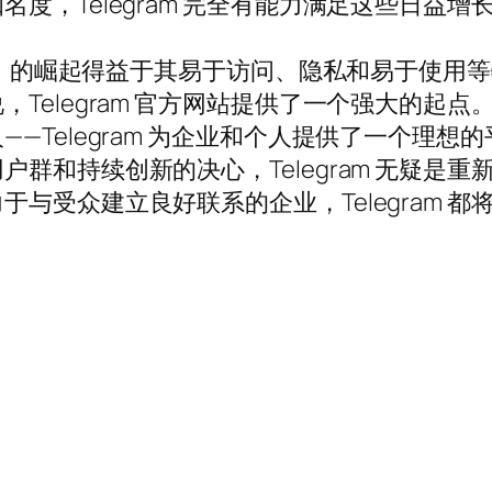
度，Telegram 完全有能力满足这些日益增
文版）的崛起得益于其易于访问、隐私和易于使
Telegram 官方网站提供了一个强大的起
—Telegram 为企业和个人提供了一个理
群和持续创新的决心，Telegram 无疑是
与受众建立良好联系的企业，Telegram 