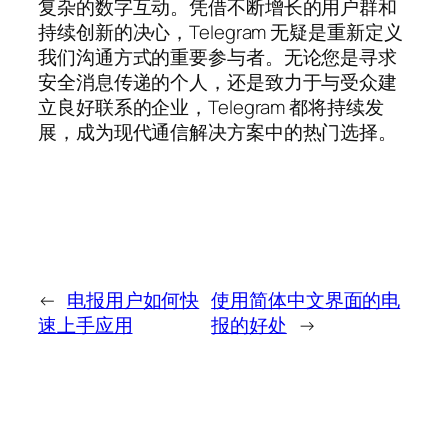
复杂的数字互动。凭借不断增长的用户群和
持续创新的决心，Telegram 无疑是重新定义
我们沟通方式的重要参与者。无论您是寻求
安全消息传递的个人，还是致力于与受众建
立良好联系的企业，Telegram 都将持续发
展，成为现代通信解决方案中的热门选择。
←
电报用户如何快
使用简体中文界面的电
速上手应用
报的好处
→