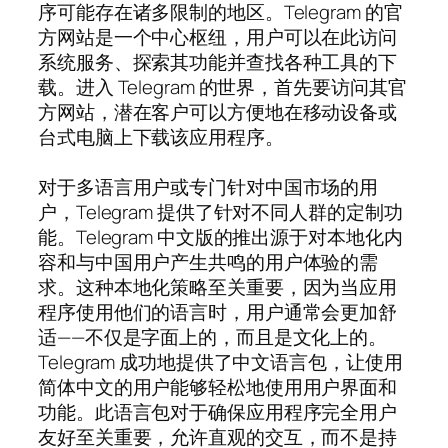
序可能存在诸多限制的地区。Telegram 的官
方网站是一个中心枢纽，用户可以在此访问
系统服务、探索其功能并查找各种工具的下
载。进入 Telegram 的世界，首先要访问其官
方网站，潜在客户可以方便地在移动设备或
台式电脑上下载该应用程序。
对于多语言用户或专门针对中国市场的用
户，Telegram 提供了针对不同人群的定制功
能。Telegram 中文版的推出源于对本地化内
容和与中国用户产生共鸣的用户体验的需
求。这种本地化策略至关重要，因为当应用
程序使用他们的语言时，用户通常会更加舒
适——不仅是字面上的，而且是文化上的。
Telegram 成功地提供了中文语言包，让使用
简体中文的用户能够轻松地使用用户界面和
功能。此语言包对于确保应用程序完全用户
友好至关重要，允许直观的交互，而不是持