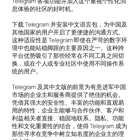
Telegram 各项功能并加入这个重视个性化消
息体验的社区的好时机。
下载 Telegram 并安装中文语言包，为中国及
其他国家的用户开启了更便捷的沟通方式。
这种适应性是 Telegram 即使在严苛的数字环
境中也能站稳脚跟的主要原因之一。这种跨
平台优势吸引了那些经常在不同工具之间切
换，或在个人或专业社区中使用不同操作系
统的用户。
Telegram 及其中文版的前景为有意进军中国
市场的企业主和服务商提供了绝佳的机会。
凭借其强大的安全性、丰富的功能和直观易
用的特性，企业主能够与合作伙伴、客户和
利益相关者直接、稳固地联系。隐私、功能
性和文化重要性的结合，使得 Telegram 成为
那些寻求在竞争中树立知名度的企业主的理