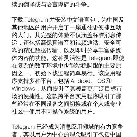
续的翻译或与语言障碍的斗争。
下载 Telegram 并安装中文语言包，为中国及
其他地区的用户开启了一扇通往更便捷互动
的大门。其完整的体验不仅涵盖标准消息传
递，还包括高保真语音和视频通话、安全可
靠的精准数据传输，以及即时分享丰富多媒
体内容的功能。这种灵活性是 Telegram 即使
在复杂的数字环境中也能站稳脚跟的主要原
因之一。初始下载过程简单易行。该应用程
序支持多种平台，包括 Android、iOS 和
Windows，从而提升了其覆盖更广泛目标市
场的便捷性。这款跨平台实用程序吸引了那
些经常在不同设备之间切换或在个人或专业
社区中使用不同操作系统的用户。
Telegram 已经成为消息应用领域的有力竞争
者，其以用户为中心的理念吸引了包括中国