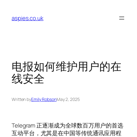
Skip
to
aspies.co.uk
content
电报如何维护用户的在
线安全
Written by
Emily Robson
May 2, 2025
Telegram 正逐渐成为全球数百万用户的首选
互动平台，尤其是在中国等传统通讯应用程