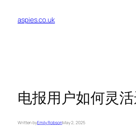
Skip
to
aspies.co.uk
content
电报用户如何灵活
Written by
Emily Robson
May 2, 2025