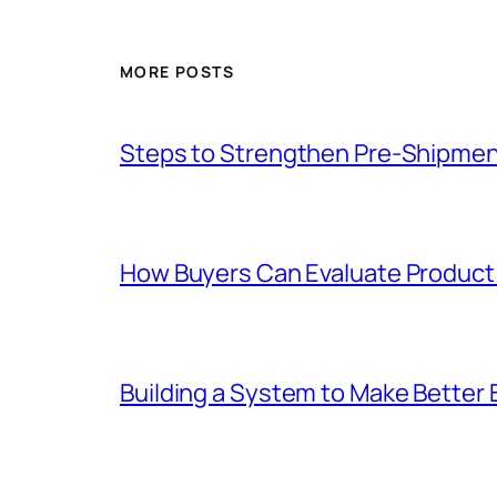
MORE POSTS
Steps to Strengthen Pre-Shipme
How Buyers Can Evaluate Product 
Building a System to Make Better