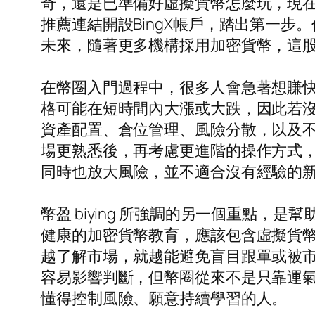
奇，還是已準備好虛擬貨幣怎麼玩，現在
推薦連結開設BingX帳戶，踏出第一
未來，隨著更多機構採用加密貨幣，這
在幣圈入門過程中，很多人會急著想賺
格可能在短時間內大漲或大跌，因此若
資產配置、倉位管理、風險分散，以及
場更熟悉後，再考慮更進階的操作方式
同時也放大風險，並不適合沒有經驗的
幣盈 biying 所強調的另一個重點
健康的加密貨幣教育，應該包含虛擬貨
越了解市場，就越能避免盲目跟單或被
容易影響判斷，但幣圈從來不是只靠運
懂得控制風險、願意持續學習的人。