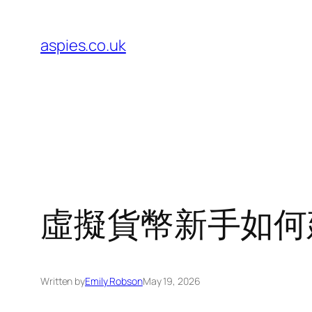
Skip
to
aspies.co.uk
content
虛擬貨幣新手如何
Written by
Emily Robson
May 19, 2026