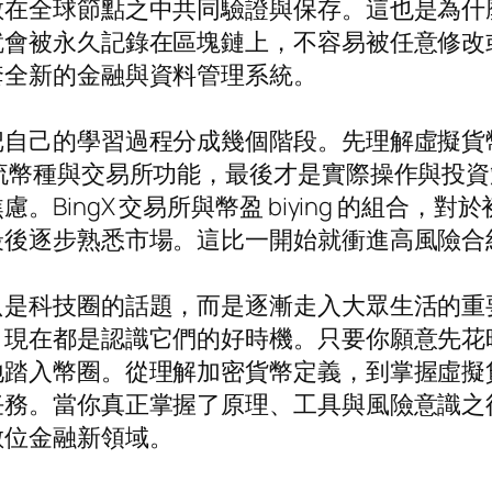
散在全球節點之中共同驗證與保存。這也是為什
就會被永久記錄在區塊鏈上，不容易被任意修改
套全新的金融與資料管理系統。
把自己的學習過程分成幾個階段。先理解虛擬貨
流幣種與交易所功能，最後才是實際操作與投資
BingX 交易所與幣盈 biying 的組合
最後逐步熟悉市場。這比一開始就衝進高風險合
只是科技圈的話題，而是逐漸走入大眾生活的重
，現在都是認識它們的好時機。只要你願意先花
地踏入幣圈。從理解加密貨幣定義，到掌握虛擬
任務。當你真正掌握了原理、工具與風險意識之
數位金融新領域。