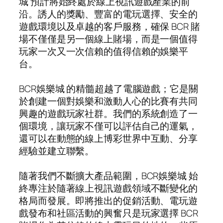
城 預計將始終處於線上視訊遊戲產業的前
沿。誘人的獎勵、豐富的電玩選擇、安全的
遊戲環境以及卓越的客戶服務，確保 BCR 賭
場不僅僅是另一個線上賭場，而是一個值得
玩家一次又一次信賴的值得信賴的娛樂平
台。
BCR娛樂城 的精髓超越了電腦遊戲；它是關
於創建一個對娛樂和激動人心的比賽有共同
興趣的遊戲玩家社群。我們的系統創造了一
個環境，讓玩家不僅可以評估自己的運氣，
還可以在動態的線上博彩世界中互動、分享
經驗並建立聯繫。
隨著我們不斷擴大產品範圍，BCR娛樂城 始
終專注於隨著線上視訊遊戲領域不斷變化的
格局而發展。即將推出的促銷活動、電玩遊
戲發布和社區活動的興奮只是玩家選擇 BCR