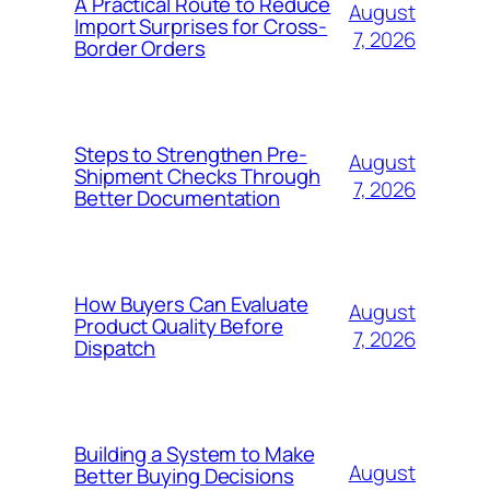
A Practical Route to Reduce
August
Import Surprises for Cross-
7, 2026
Border Orders
Steps to Strengthen Pre-
August
Shipment Checks Through
7, 2026
Better Documentation
How Buyers Can Evaluate
August
Product Quality Before
7, 2026
Dispatch
Building a System to Make
August
Better Buying Decisions