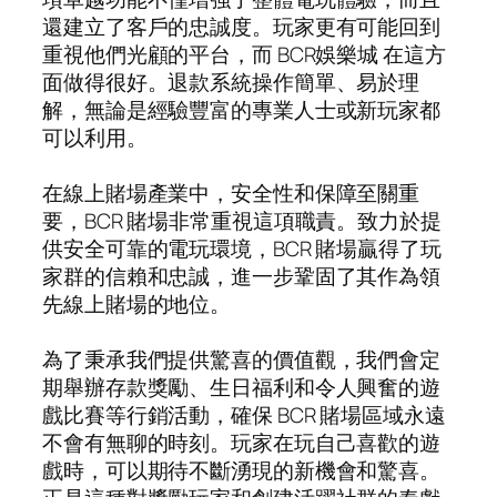
還建立了客戶的忠誠度。玩家更有可能回到
重視他們光顧的平台，而 BCR娛樂城 在這方
面做得很好。退款系統操作簡單、易於理
解，無論是經驗豐富的專業人士或新玩家都
可以利用。
在線上賭場產業中，安全性和保障至關重
要，BCR 賭場非常重視這項職責。致力於提
供安全可靠的電玩環境，BCR 賭場贏得了玩
家群的信賴和忠誠，進一步鞏固了其作為領
先線上賭場的地位。
為了秉承我們提供驚喜的價值觀，我們會定
期舉辦存款獎勵、生日福利和令人興奮的遊
戲比賽等行銷活動，確保 BCR 賭場區域永遠
不會有無聊的時刻。玩家在玩自己喜歡的遊
戲時，可以期待不斷湧現的新機會和驚喜。