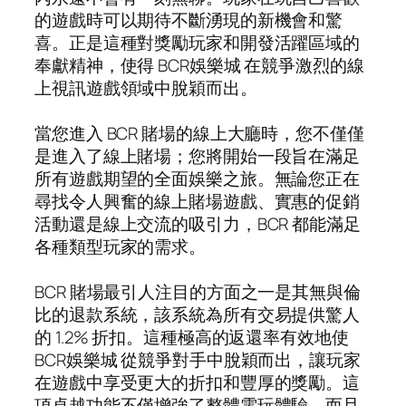
的遊戲時可以期待不斷湧現的新機會和驚
喜。正是這種對獎勵玩家和開發活躍區域的
奉獻精神，使得 BCR娛樂城 在競爭激烈的線
上視訊遊戲領域中脫穎而出。
當您進入 BCR 賭場的線上大廳時，您不僅僅
是進入了線上賭場；您將開始一段旨在滿足
所有遊戲期望的全面娛樂之旅。無論您正在
尋找令人興奮的線上賭場遊戲、實惠的促銷
活動還是線上交流的吸引力，BCR 都能滿足
各種類型玩家的需求。
BCR 賭場最引人注目的方面之一是其無與倫
比的退款系統，該系統為所有交易提供驚人
的 1.2% 折扣。這種極高的返還率有效地使
BCR娛樂城 從競爭對手中脫穎而出，讓玩家
在遊戲中享受更大的折扣和豐厚的獎勵。這
項卓越功能不僅增強了整體電玩體驗，而且