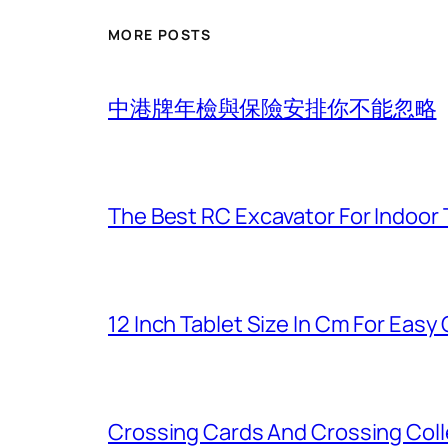
MORE POSTS
中港牌年檢與保險安排你不能忽略
The Best RC Excavator For Indoor 
12 Inch Tablet Size In Cm For Eas
Crossing Cards And Crossing Coll