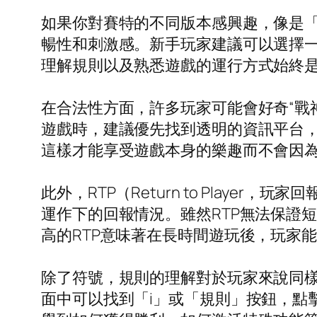
如果你對賽特的不同版本感興趣，像是「
暢性和刺激感。新手玩家建議可以選擇
理解規則以及熟悉遊戲的運行方式始終
在合法性方面，許多玩家可能會好奇“戰
遊戲時，建議優先找到透明的資訊平台
這樣才能享受遊戲本身的樂趣而不會因
此外，RTP（Return to Play
運作下的回報情況。雖然RTP無法保證
高的RTP意味著在長時間遊玩後，玩家
除了符號，規則的理解對於玩家來說同
面中可以找到「i」或「規則」按鈕，點