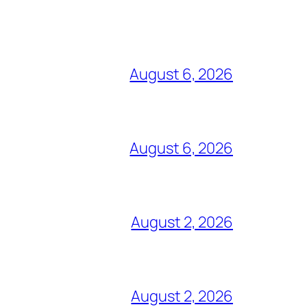
August 6, 2026
August 6, 2026
August 2, 2026
August 2, 2026