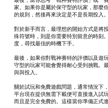
最後，當你思考「戰神賽特評價」或「
家。如果你是屬於保守型的玩家，那麼
的規則，然後再來決定是不是長期投入
對於新手而言，最理想的開始方式是將
殊符號時，則是你需要特別留意的時刻
度，尋找最佳的時機下手。
最後，如果你對戰神賽特的評價以及遊
守型的玩家可能會覺得耐心受到挑戰。
與與投入。
關於試玩和免費遊戲問題，通常情況下
平台現在提供無需下載便可直接進入試
而且是完全免費的。這樣當你準備正式