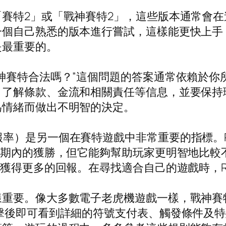
賽特2」或「戰神賽特2」，這些版本通常會
一個自己熟悉的版本進行嘗試，這樣能更快上手
是最重要的。
神賽特合法嗎？”這個問題的答案通常依賴於你
，了解條款、金流和相關責任等信息，並要保持
為情緒而做出不明智的決定。
er，玩家回報率）是另一個在賽特遊戲中非常重要的
短期內的獲勝，但它能夠幫助玩家更明智地比較
能獲得更多的回報。在尋找適合自己的遊戲時，
樣重要。像大多數電子老虎機遊戲一樣，戰神賽
擊後即可看到詳細的符號支付表、觸發條件及