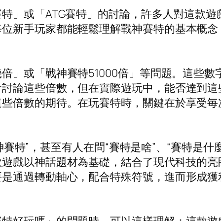
特」或「ATG賽特」的討論，許多人對這款遊
每位新手玩家都能輕鬆理解戰神賽特的基本概念
倍」或「戰神賽特51000倍」等問題。這些
會討論這些倍數，但在實際遊玩中，能否達到這
這些倍數的期待。在玩賽特時，關鍵在於享受毎
g戰神賽特”，甚至有人在問“賽特是啥”、“賽特
款遊戲以神話題材為基礎，結合了現代科技的亮
要是通過轉動軸心，配合特殊符號，進而形成獲