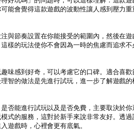
賽特好玩嗎」的問題時，可以這樣理解：這款遊
你可能會覺得這款遊戲的波動性讓人感到壓力重
。
投注與節奏設置在你能接受的範圍內，然後在遊
。這樣的玩法使你不會因為一時的焦慮而追求不
玩趣味感到好奇，可以考慮它的口碑。適合喜歡
最理智的做法是先進行試玩，進一步了解遊戲的
，是否能進行試玩以及是否免費，主要取決於你
玩模式的服務，這對於新手來說非常友好。透過
進入遊戲時，心裡會更有底氣。