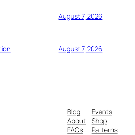
August 7, 2026
tion
August 7, 2026
Blog
Events
About
Shop
FAQs
Patterns