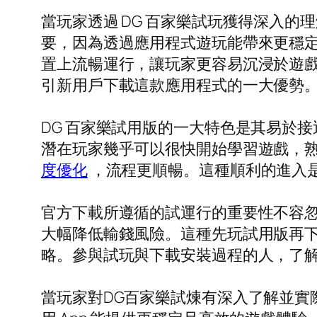
當玩家透過 DG 百家樂試玩獲得深入的
要，因為透過應用程式遊玩能帶來更穩
置上流暢運行，讓玩家更容易沉浸於遊
引新用戶下載這款應用程式的一大優勢
DG 百家樂試用版的一大特色是其易於
潛在玩家幾乎可以很快開始學習遊戲，
度優化
，流程更順暢。這種順利的進入
官方下載所遵循的試運行的重要性不容忽
大幅降低輸錢風險。這種先玩試用版再
略。參與試玩與下載安裝過程的人，了
當玩家對DG百家樂試煉有深入了解並實