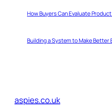
How Buyers Can Evaluate Product 
Building a System to Make Better
aspies.co.uk