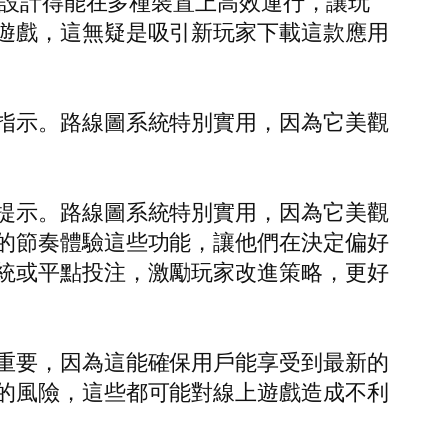
式設計得能在多種裝置上高效運行，讓玩
遊戲，這無疑是吸引新玩家下載這款應用
指示。路線圖系統特別實用，因為它美觀
提示。路線圖系統特別實用，因為它美觀
的節奏體驗這些功能，讓他們在決定偏好
統或平點投注，激勵玩家改進策略，更好
重要，因為這能確保用戶能享受到最新的
的風險，這些都可能對線上遊戲造成不利