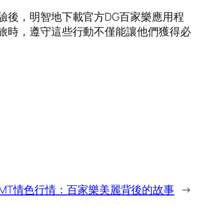
驗後，明智地下載官方DG百家樂應用程
旅時，遵守這些行動不僅能讓他們獲得必
MT情色行情：百家樂美麗背後的故事
→