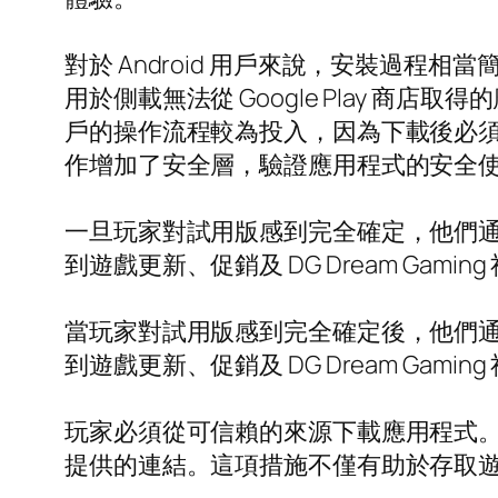
對於 Android 用戶來說，安裝過程
用於側載無法從 Google Play 
戶的操作流程較為投入，因為下載後必
作增加了安全層，驗證應用程式的安全
一旦玩家對試用版感到完全確定，他們
到遊戲更新、促銷及 DG Dream Ga
當玩家對試用版感到完全確定後，他們
到遊戲更新、促銷及 DG Dream Ga
玩家必須從可信賴的來源下載應用程式。為確
提供的連結。這項措施不僅有助於存取