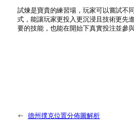
試煉是寶貴的練習場，玩家可以嘗試不同
式，能讓玩家更投入更沉浸且技術更先
要的技能，也能在開始下真實投注並參
←
德州撲克位置分佈圖解析