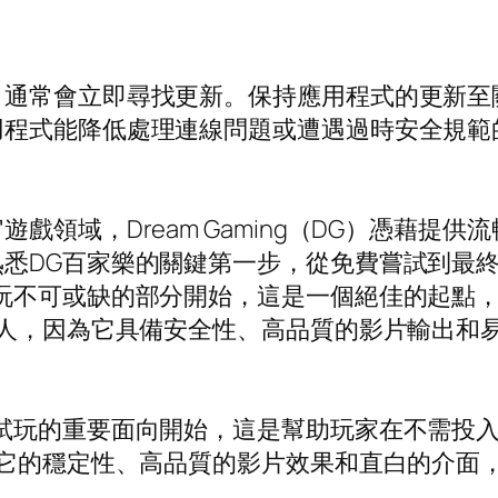
，通常會立即尋找更新。保持應用程式的更新至
用程式能降低處理連線問題或遭遇過時安全規範
戲領域，Dream Gaming（DG）憑藉提
悉DG百家樂的關鍵第一步，從免費嘗試到最
玩不可或缺的部分開始，這是一個絕佳的起點
引人，因為它具備安全性、高品質的影片輸出和
試玩的重要面向開始，這是幫助玩家在不需投
為它的穩定性、高品質的影片效果和直白的介面