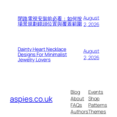
August
閉路電視安裝前必看：如何按
場景規劃鏡頭位置與覆蓋範圍
2, 2026
Dainty Heart Necklace
August
Designs For Minimalist
2, 2026
Jewelry Lovers
Blog
Events
aspies.co.uk
About
Shop
FAQs
Patterns
Authors
Themes