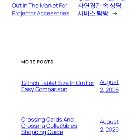
Out In The Market For
자연경관 속 상담
Projector Accessories
서비스 탐방
→
MORE POSTS
August
12 Inch Tablet Size In Cm For
Easy Comparison
2, 2026
Crossing Cards And
August
Crossing Collectibles
2, 2026
Shopping Guide