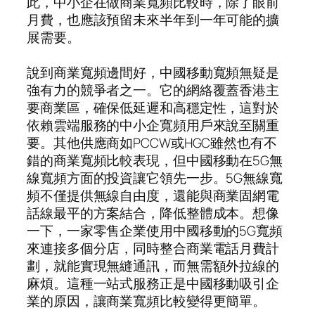
此，中小企在做商業寬頻比較時，除了眼前
月費，也應該預留未來半年到一年可能的擴
展需要。
說到商業寬頻邊間好，中國移動寬頻無疑是
強有力的競爭者之一。它的網絡覆蓋香港主
要商業區，確保低延遲和高穩定性，這對於
依賴雲端服務的中小企寬頻用戶來說至關重
要。其他供應商如PCCW或HGC雖然也有不
錯的商業寬頻比較表現，但中國移動在5G無
線寬頻方面的投資讓它領先一步。5G無線寬
頻不僅提供無線自由度，還能與商業固網電
話線最平的方案結合，降低整體成本。想像
一下，一家零售企業使用中國移動的5G寬頻
來連接多個分店，同時整合商業電話月費計
劃，就能實現無縫通訊，而無需額外拉線的
麻煩。這種一站式服務正是中國移動吸引企
業的原因，讓商業寬頻比較變得更簡單。