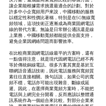
讓企業能根據需求挑選最適合的計劃。對於
許多中小企寬頻用戶來說，中國移動的服務
以穩定性和性價比著稱，特別是在5G無線寬
頻領域，這項技術正逐漸成為商業固網電話
線的替代方案。無論是日常辦公通訊還是線
上業務，中國移動寬頻都能提供全面支持，
避免企業因網絡問題而影響效率。
在比較商業固網電話線最平的方案時，還有
一點值得注意，就是現代固網電話已經不再
等於傳統銅線電話。很多方案其實是基於互
聯網語音通話技術，因此電話服務與寬頻質
素往往直接相關。換句話說，如果公司的寬
頻不穩，電話亦可能出現雜音、斷線或延
遲。因此，在選擇商業寬頻方案時，不能把
電話與上網完全分開看，反而應該以整體通
訊系統作為一個組合來比較。對部分企業來