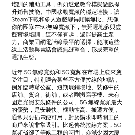
培訓的輔助工具，例如透過教育模擬遊戲提
升銷售技能。中國移動寬頻的穩定連接，讓
Steam下載和多人遊戲變得順暢無比。想像
你的團隊在5G無線寬頻下，無延遲地參與虛
擬實境培訓，這不僅有趣，還能提高生產
力。商業固網電話線最平的選擇，能讓這些
線上活動與電話會議無縫整合，形成完整的
通訊生態。
近年 5G 無線寬頻和 5G 寬頻在市場上愈來愈
受注目，特別適合某些不方便拉線的地點，
例如臨時辦公室、短期展銷場地、裝修中的
店舖、貨倉、街舖，或者剛搬寫字樓、未有
固定光纖安裝條件的公司。5G 無線寬頻最大
的優勢，是安裝快、機動性高、搬遷方便，
通常只要插電便可用，對於講求即時開工的
商戶來說非常吸引。比起傳統拉線方案，5G
寬頻省卻了等候工程的時間，亦減少因大廈