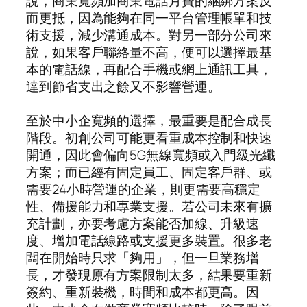
說，商業寬頻加商業電話月費的綑綁方案反
而更抵，因為能夠在同一平台管理帳單和技
術支援，減少溝通成本。對另一部分公司來
說，如果客戶聯絡量不高，便可以選擇最基
本的電話線，再配合手機或網上通訊工具，
達到節省支出之餘又不影響營運。
至於中小企寬頻的選擇，最重要是配合成長
階段。初創公司可能更看重成本控制和快速
開通，因此會偏向5G無線寬頻或入門級光纖
方案；而已經有固定員工、固定客戶群、或
需要24小時營運的企業，則更需要高穩定
性、備援能力和專業支援。若公司未來有擴
充計劃，亦要考慮方案能否加線、升級速
度、增加電話線路或支援更多裝置。很多老
闆在開始時只求「夠用」，但一旦業務增
長，才發現原有方案限制太多，結果要重新
簽約、重新裝機，時間和成本都更高。因