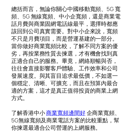
總括而言，無論你關心中國移動寬頻、5G 寬
頻、5G 無線寬頻、中小企寬頻，還是商業電
話月費與商業固網電話線最平，選擇時都應
該回到公司真實需要。對中小企來說，寬頻
不只是月費項目，而是營運基建的一部分。
當你做好商業寬頻比較，了解不同方案的優
劣，再按業務性質去揀選，才有機會找到真
正適合自己的服務。畢竟，網絡順暢與否，
往往會直接影響客戶體驗、工作效率和公司
發展速度。與其盲目追求最低價，不如選一
個穩定、清晰、可擴充，而且在預算內最合
適的方案，這才是真正值得投資的商業上網
方式。
了解香港中小
商業寬頻邊間好
企商業寬頻、
5G無線寬頻及商業電話方案的比較重點，幫
你揀選最適合公司營運的上網服務。