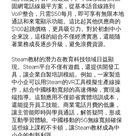
固網電話線最平方案，從基本語音線路到
VoIP整合，只需$50每月，即可享有無限本地
通話和來電顯示功能。這比起其他供應商的
$100起跳價格，更具吸引力。對於初創中小
企來說，這樣的組合不僅經濟實惠，還能隨
著業務成長逐步升級，避免浪費資源。
Steam教材的潛力在教育科技領域日益顯
現。Steam平台不僅有遊戲，還提供開發工
具，讓企業自製培訓模組。例如，一家製造
中小企可以用Steam的VR工具模擬生產線操
作，結合中國移動寬頻的高速傳輸，實現遠
端指導。這類應用不僅節省實體培訓成本，
還能提升員工技能。商業電話月費的低廉，
讓主管能即時與學員通話，解答疑問，形成
互動學習體驗。中國移動的5G無線寬頻確保
這些線上課程不卡頓，讓Steam教材成為中
小企的創新利器。