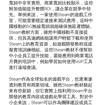
寬頻中非常實用。商業寬頻比較顯示，這些
附加值能提升整體ROI，讓企業在競爭中領
先。舉例來說，一家使用Steam的遊戲工作
室，可能需要穩定連接來測試應用，這時中
國移動的5G無線寬頻就能確保無延遲體驗。
Steam教材方面，雖然中國移動不直接提
供，但其高速網絡能讓用戶輕鬆下載和使用
Steam上的教育資源，如遊戲開發教程或虛
擬實境訓練模組。這些Steam教材不僅幫助
中小企員工提升技能，還能應用到商業電話
月費的培訓中，例如學習如何使用VoIP工具
進行遠端會議。
Steam作為全球知名的遊戲平台，也逐漸滲
透到教育和商業領域。雖然Steam教材聽起
來有些新穎，但它實際上指利用Steam平台
開發的教育內容或遊戲化學習工具。對於中
小企來說，Steam可以作為團隊建設或員工