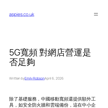
Skip
to
aspies.co.uk
content
5G寬頻 對網店營運是
否足夠
Written by
Emily Robson
April 6, 2026
除了基礎服務，中國移動寬頻還提供額外工
具，如安全防火牆和雲端備份，這在中小企