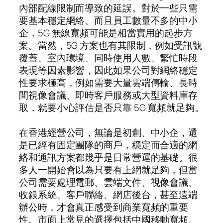
內部配線限制而導致的延誤。對於一些只需
要基本穩定網絡、而且員工數量不多的中小
企，5G 無線寬頻可能是相當實用的起步方
案。當然，5G 方案也有其限制，例如受訊號
覆蓋、室內環境、同時使用人數、繁忙時段
表現等因素影響，因此如果公司對網絡穩定
性要求極高，例如需要大量雲端傳輸、長時
間視像會議、即時客戶服務或大型資料庫存
取，就要小心評估是否只靠 5G 寬頻就足夠。
在香港經營公司，無論是初創、中小企，還
是已經有固定團隊的商戶，穩定而合適的網
絡和通訊方案都幾乎是日常營運的基礎。很
多人一開始會以為只要有上網就足夠，但當
公司需要處理電郵、雲端文件、視像會議、
收銀系統、客戶聯絡、網店後台，甚至遠端
辦公時，才會真正感受到商業寬頻的重要
性。市面上常見的選擇包括中國移動寬頻、