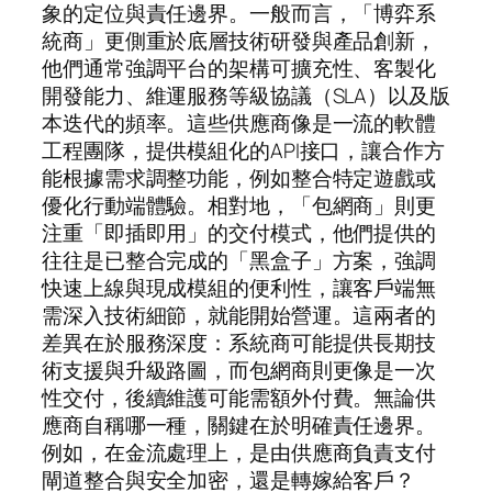
象的定位與責任邊界。一般而言，「博弈系
統商」更側重於底層技術研發與產品創新，
他們通常強調平台的架構可擴充性、客製化
開發能力、維運服務等級協議（SLA）以及版
本迭代的頻率。這些供應商像是一流的軟體
工程團隊，提供模組化的API接口，讓合作方
能根據需求調整功能，例如整合特定遊戲或
優化行動端體驗。相對地，「包網商」則更
注重「即插即用」的交付模式，他們提供的
往往是已整合完成的「黑盒子」方案，強調
快速上線與現成模組的便利性，讓客戶端無
需深入技術細節，就能開始營運。這兩者的
差異在於服務深度：系統商可能提供長期技
術支援與升級路圖，而包網商則更像是一次
性交付，後續維護可能需額外付費。無論供
應商自稱哪一種，關鍵在於明確責任邊界。
例如，在金流處理上，是由供應商負責支付
閘道整合與安全加密，還是轉嫁給客戶？