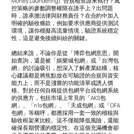
Money Laundering）合規檢查誰來執行？風
控策略的參數調整權限在誰手上？出問題
時，誰承擔法律與財務責任？在合約中加入
明確的驗收條款，例如要求供應商提供測試
環境，讓你模擬高流量情境，驗證系統穩定
性，這是避免後續糾紛的關鍵。
總結來說，不論你是從「博弈包網意思」開
始查詢，還是被「娛樂城包網」或「台灣包
網」的討論吸引，想深入了解產業結構，核
心建議都是將焦點放在可驗證的合規與資安
能力上，而不是淺嘗的功能清單或誘人價
格。對於任何自稱提供包網平台或包網系統
的供應方，包括市場上常見的「AKS包
網」、「n1s包網」、「天成包網」或「OFA
包網」等稱呼，都應採用一套一致的稽核與
驗收框架來比較。這不僅能降低風險，還能
確保長期營運的穩定性。在這個充滿機會卻