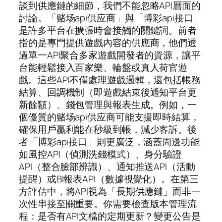
談到供應鏈的細節，我們不能忽略API層面的
討論。「赌场api供应商」與「博彩api接口」
是許多平台在擴張時會接觸的關鍵詞。前者
指的是專門提供遊戲內容的供應商，他們透
過單一API聚合多家遊戲開發者的資源，讓平
台能輕鬆接入百家樂、輪盤或真人荷官遊
戲。這些API不僅處理遊戲邏輯，還包括帳務
結算、回調機制（即遊戲結束後通知平台更
新餘額）、錢包管理與報表生成。例如，一
個優質的赌场api供应商可能支援即時結算，
確保用戶贏利能在秒級到帳，減少客訴。後
者「博彩api接口」則更廣泛，涵蓋周邊功能
如風控API（偵測洗錢模式）、身分驗證
API（整合臉部辨識）、通知推送API（活動
提醒）或BI報表API（數據視覺化）。在第三
方評估中，將API視為「長期供應鏈」而非一
次性串接至關重要。你需要檢查版本管理流
程：是否有API文檔的定期更新？變更公告是