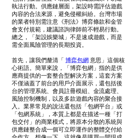
執法行動。供應鏈層面，架設時需評估遊戲
內容的合法來源，避免侵權糾紛。台灣市場
的業者特別需注意《刑法》博弈條款和金管
會支付規範，建議諮詢律師前不輕易行動。
總之，「架設娛樂城」不是速成遊戲，而是
需全面風險管理的長期投資。
首先，讓我們釐清「
博弈包網
意思」這個核
心術語。簡單來說，「博弈包網」指的是供
應商提供的一套整合型解決方案，這套方案
不僅涵蓋了前台的用戶介面展示，還包括後
台的管理系統、會員註冊模組、金流處理、
風險控制機制，以及多款遊戲內容的聚合接
入。業界常見的說法還包括「包網平台」或
「包網系統」，本質上都是在描述一種「打
包交付」的商業模式，將原本分散的系統與
供應鏈整合成一個可立即運作的整體交付給
合作方。想像一下，這就像是購買一間現成