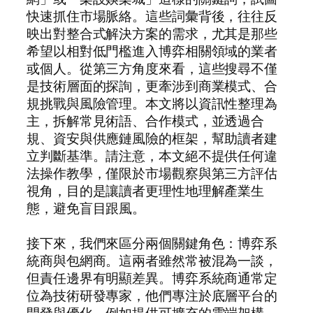
快速抓住市場脈絡。這些詞彙背後，往往反
映出對整合式解決方案的需求，尤其是那些
希望以相對低門檻進入博弈相關領域的業者
或個人。從第三方角度來看，這些搜尋不僅
是技術層面的探詢，更牽涉到商業模式、合
規挑戰與風險管理。本文將以資訊性整理為
主，拆解常見術語、合作模式，並透過合
規、資安與供應鏈風險的框架，幫助讀者建
立判斷基準。請注意，本文絕不提供任何違
法操作教學，僅限於市場觀察與第三方評估
視角，目的是讓讀者更理性地理解產業生
態，避免盲目跟風。
接下來，我們來區分兩個關鍵角色：博弈系
統商與包網商。這兩者雖然常被混為一談，
但責任邊界有明顯差異。博弈系統商通常定
位為技術研發專家，他們專注於底層平台的
開發與優化，例如提供可擴充的雲端架構、