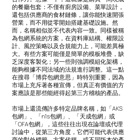
的餐廳包套：不僅有廚房設備、菜單設計，
還包括供應商的食材鏈條，讓你能快速開張
營業，而不用從零開始搭建基礎設施。然
而，名稱相似並不代表內容一致。同樣被稱
為包網系統的方案，在資料庫結構、權限設
計、風控策略以及合規能力上，可能差異極
大。有些方案可能僅是簡單的模板堆疊，缺
乏深度客製化；另一些則強調模組化架構，
能夠根據不同法域的法規進行調整。這一點
在搜尋「博弈包網意思」時特別重要，因為
市場上充斥著各種宣傳，但真正有價值的方
案應該是那些能經得起第三方稽核的產品。
市場上還流傳許多特定品牌名稱，如「AKS
包網」、「n1s包網」、「天成包網」或
「OFA包網」，這些往往出現在論壇或代理
討論中，從第三方角度，它們可能代表供應
商的對外標籤、方案代稱，或不同版本的產