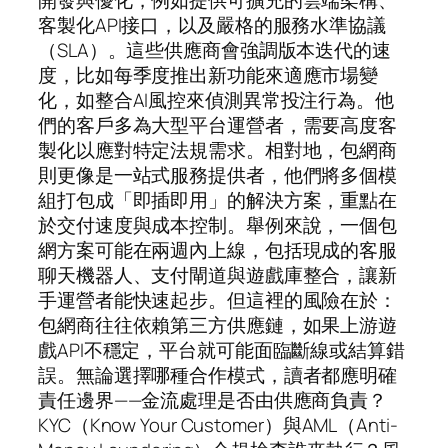
客製化API接口，以及嚴格的服務水準協議
（SLA）。這些供應商會強調版本迭代的速
度，比如每季度推出新功能來適應市場變
化，如整合AI風控來偵測異常投注行為。他
們的客戶多為大型平台運營者，需要高度客
製化以應對特定法規需求。相對地，包網商
則更像是一站式服務提供者，他們將多個模
組打包成「即插即用」的解決方案，重點在
於交付速度與成本控制。舉例來說，一個包
網方案可能在兩週內上線，包括現成的客服
聊天機器人、支付閘道與遊戲庫整合，讓新
手運營者能快速起步。但這裡的風險在於：
包網商往往依賴第三方供應鏈，如果上游遊
戲API不穩定，平台就可能面臨斷線或結算錯
誤。無論選擇哪種合作模式，讀者都應明確
責任邊界——金流處理是否由供應商負責？
KYC（Know Your Customer）與AML（Anti-