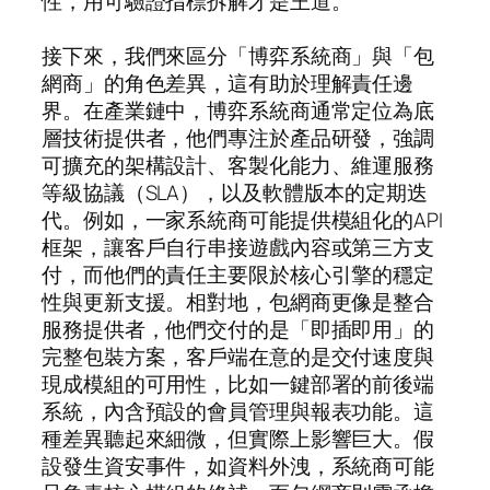
性，用可驗證指標拆解才是王道。
接下來，我們來區分「博弈系統商」與「包
網商」的角色差異，這有助於理解責任邊
界。在產業鏈中，博弈系統商通常定位為底
層技術提供者，他們專注於產品研發，強調
可擴充的架構設計、客製化能力、維運服務
等級協議（SLA），以及軟體版本的定期迭
代。例如，一家系統商可能提供模組化的API
框架，讓客戶自行串接遊戲內容或第三方支
付，而他們的責任主要限於核心引擎的穩定
性與更新支援。相對地，包網商更像是整合
服務提供者，他們交付的是「即插即用」的
完整包裝方案，客戶端在意的是交付速度與
現成模組的可用性，比如一鍵部署的前後端
系統，內含預設的會員管理與報表功能。這
種差異聽起來細微，但實際上影響巨大。假
設發生資安事件，如資料外洩，系統商可能