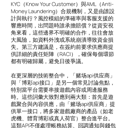
KYC（Know Your Customer）與AML（Anti-
Money Laundering）合規機制，又是由誰設
計與執行？風控模組的準確率與客服支援的
響應時間，出問題時誰承擔賠償？從資安視
角來看，這些邊界不明確的合作，往往會放
大風險，如資料外洩或系統崩潰導致資金損
失。第三方建議是，在簽約前要求供應商提
供詳細的責任矩陣（RACI），確保每個環節
都有明確歸屬，避免日後爭議。
在更深層的技術整合中，「赌场api供应商」
與「博彩api接口」是另一個常見討論焦點，
特別當平台需要串接遊戲內容或周邊服務
時。這些詞彙大致對應到兩大類：首先是遊
戲聚合與內容供應，由「赌场api供应商」提
供單一接口，將多家遊戲廠商的產品（如老
虎機、體育博彩或真人荷官）整合進平台。
這類API不僅處理帳務結算、回調通知與錢包