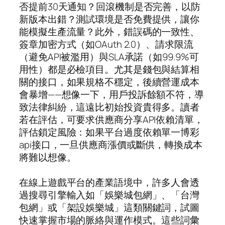
否提前30天通知？回滾機制是否完善，以防
新版本出錯？測試環境是否免費提供，讓你
能模擬生產流量？此外，錯誤碼的一致性、
簽章加密方式（如OAuth 2.0）、請求限流
（避免API被濫用）與SLA承諾（如99.9%可
用性）都是必檢項目。尤其是錢包與結算相
關的接口，如果規格不穩定，後續營運成本
會暴增——想像一下，用戶投訴餘額不符，導
致法律糾紛，這遠比初始投資貴得多。讀者
若在評估，可要求供應商分享API依賴清單，
評估鎖定風險：如果平台過度依賴單一博彩
api接口，一旦供應商漲價或斷供，轉換成本
將難以想像。
在線上遊戲平台的產業語境中，許多人會透
過搜尋引擎輸入如「娛樂城包網」、「台灣
包網」或「架設娛樂城」這類關鍵詞，試圖
快速掌握市場的脈絡與運作模式。這些詞彙