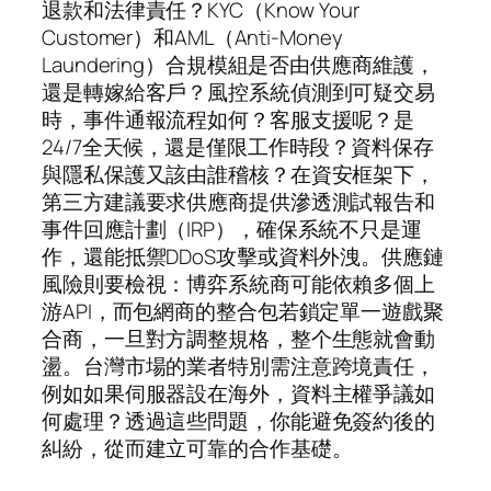
退款和法律責任？KYC（Know Your
Customer）和AML（Anti-Money
Laundering）合規模組是否由供應商維護，
還是轉嫁給客戶？風控系統偵測到可疑交易
時，事件通報流程如何？客服支援呢？是
24/7全天候，還是僅限工作時段？資料保存
與隱私保護又該由誰稽核？在資安框架下，
第三方建議要求供應商提供滲透測試報告和
事件回應計劃（IRP），確保系統不只是運
作，還能抵禦DDoS攻擊或資料外洩。供應鏈
風險則要檢視：博弈系統商可能依賴多個上
游API，而包網商的整合包若鎖定單一遊戲聚
合商，一旦對方調整規格，整个生態就會動
盪。台灣市場的業者特別需注意跨境責任，
例如如果伺服器設在海外，資料主權爭議如
何處理？透過這些問題，你能避免簽約後的
糾紛，從而建立可靠的合作基礎。