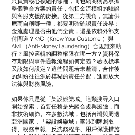
只負責核心模組的修補，而包網商則需承擔
整個整合方案的責任，包括金流模組的驗證
與客服支援的銜接。從第三方視角，無論供
應商自稱哪一種，都要明確確認責任邊界：
金流處理是否由他們全責，還是依賴外部支
付閘道？KYC（Know Your Customer）與
AML（Anti-Money Laundering）合規誰來執
行？風控邏輯的調整權限在哪一方？資料保
存期限與事件通報流程如何定義？驗收標準
又該如何設定？這些問題若未釐清，合作後
的糾紛往往源於模糊的責任分配，進而放大
法律與財務風險。
如果你只是從「架設娛樂城」這類搜尋入口
開始探索，首要任務是先談合規與風險，而
非技術細節。在多數法域，包括台灣與周邊
亞洲國家，「架設娛樂城」牽涉到牌照取
得、稅務申報、反洗錢程序、用戶保護措施