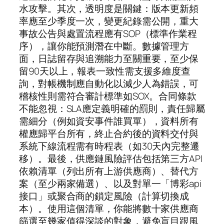
水攻擊。其次，透明度是關鍵：版本更新頻
率應至少季度一次，變更紀錄需公開，重大
事故公告與處置流程應有SOP（標準作業程
序），讓你能預測潛在中斷。數據管理方
面，日誌留存與追溯能力至關重要，至少保
留90天以上，報表一致性需支援多維度查
詢，對帳機制應自動化以減少人為錯誤，可
稽核性則需符合審計標準如SOX。合同條款
不能忽視：SLA應定義明確的罰則，責任歸屬
需細分（例如資安事件誰買單），資料所有
權應歸平台所有，終止合約後的資料交付與
系統下線流程需有時程表（如30天內完整遷
移）。最後，供應鏈風險評估包括第三方API
依賴清單（列出所有上游供應商）、替代方
案（至少兩家備選）、以及對單一「博彩api
接口」或聚合商的鎖定風險（計算切換成
本）。使用這個清單，你能將數十家供應商
篩選至幾家值得深談的對象，避免盲目跟風