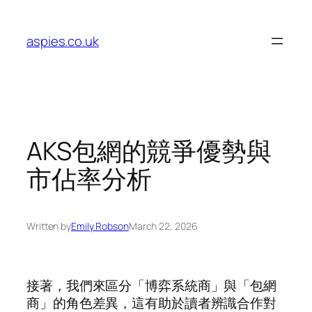
Skip
to
aspies.co.uk
content
AKS包網的競爭優勢與
市佔率分析
Written by
Emily Robson
March 22, 2026
接著，我們來區分「博弈系統商」與「包網
商」的角色差異，這有助於讀者辨識合作對