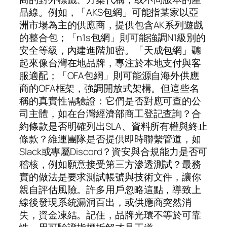
品線。例如，「AKS包網」可能指某家以亞
洲市場為主的供應商，提供包含AK系列遊戲
的整合包；「n1s包網」則可能強調N1級別的
安全等級，內建進階加密。「天成包網」聽
起來像台灣在地品牌，專注於本地支付與客
服適配；「OFA包網」則可能源自海外供應
商的OFA框架，強調開放式架構。但這些名
稱的真實性需驗證：它們是否對應可查的公
司主體，如在台灣經濟部商工登記查詢？合
約條款是否明確列出SLA、資料所有權與終止
條款？維運團隊是否提供即時聯繫管道，如
Slack或專屬Discord？資安與合規能力是否可
稽核，例如願意接受第三方滲透測試？最務
實的做法是要求測試帳號與技術文件，讓你
親自評估風險。許多用戶忽略這點，導致上
線後發現系統漏洞百出，或供應商突然消
失，資金凍結。記住，品牌光環不等於可靠