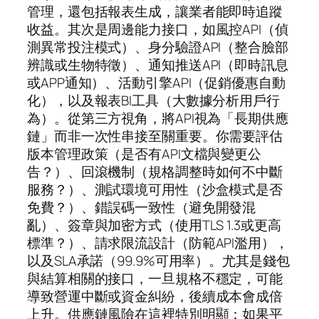
管理，還包括報表生成，讓業者能即時追蹤
收益。其次是周邊能力接口，如風控API（偵
測異常投注模式）、身分驗證API（整合臉部
辨識或生物特徵）、通知推送API（即時訊息
或APP通知）、活動引擎API（促銷優惠自動
化），以及報表BI工具（大數據分析用戶行
為）。從第三方視角，將API視為「長期供應
鏈」而非一次性串接至關重要。你需要評估
版本管理政策（是否有API文檔與變更公
告？）、回滾機制（規格調整時如何不中斷
服務？）、測試環境可用性（沙盒模式是否
免費？）、錯誤碼一致性（避免開發混
亂）、簽章與加密方式（使用TLS 1.3或更高
標準？）、請求限流設計（防範API濫用），
以及SLA承諾（99.9%可用率）。尤其是錢包
與結算相關的接口，一旦規格不穩定，可能
導致營運中斷或資金糾紛，後續成本會成倍
上升。供應鏈風險在這裡特別明顯：如果平