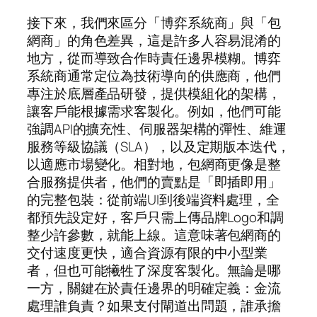
接下來，我們來區分「博弈系統商」與「包
網商」的角色差異，這是許多人容易混淆的
地方，從而導致合作時責任邊界模糊。博弈
系統商通常定位為技術導向的供應商，他們
專注於底層產品研發，提供模組化的架構，
讓客戶能根據需求客製化。例如，他們可能
強調API的擴充性、伺服器架構的彈性、維運
服務等級協議（SLA），以及定期版本迭代，
以適應市場變化。相對地，包網商更像是整
合服務提供者，他們的賣點是「即插即用」
的完整包裝：從前端UI到後端資料處理，全
都預先設定好，客戶只需上傳品牌Logo和調
整少許參數，就能上線。這意味著包網商的
交付速度更快，適合資源有限的中小型業
者，但也可能犧牲了深度客製化。無論是哪
一方，關鍵在於責任邊界的明確定義：金流
處理誰負責？如果支付閘道出問題，誰承擔