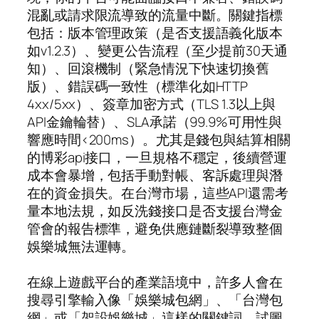
混亂或請求限流導致的流量中斷。關鍵指標
包括：版本管理政策（是否支援語義化版本
如v1.2.3）、變更公告流程（至少提前30天通
知）、回滾機制（緊急情況下快速切換舊
版）、錯誤碼一致性（標準化如HTTP
4xx/5xx）、簽章加密方式（TLS 1.3以上與
API金鑰輪替）、SLA承諾（99.9%可用性與
響應時間<200ms）。尤其是錢包與結算相關
的博彩api接口，一旦規格不穩定，後續營運
成本會暴增，包括手動對帳、客訴處理與潛
在的資金損失。在台灣市場，這些API還需考
量本地法規，如反洗錢接口是否支援台灣金
管會的報告標準，避免供應鏈斷裂導致整個
娛樂城無法運轉。
在線上遊戲平台的產業語境中，許多人會在
搜尋引擎輸入像「娛樂城包網」、「台灣包
網」或「架設娛樂城」這樣的關鍵詞，試圖