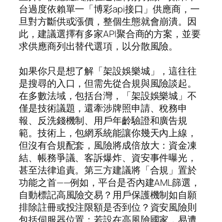
台過度依賴單一「博彩api接口」供應商，一
旦對方斷供或漲價，整個生態就會崩潰。因
此，建議選擇有多家API聚合商的方案，並要
求供應商列出替代選項，以分散風險。
如果你只是想了解「架設娛樂城」，這往往
是搜尋的入口，但需先從合規與風險談起。
在多數法域，包括台灣，「架設娛樂城」不
僅是技術議題，還牽涉牌照申請、稅務申
報、反洗錢機制、用戶年齡驗證和廣告規
範。技術上，包網系統能讓你幾天內上線，
但沒有合規配套，風險將成倍放大：資金凍
結、帳務爭議、客訴爆炸、資安事件曝光，
甚至法律追責。第三方建議將「合規」置於
功能之首——例如，平台是否內建AML篩選，
自動標記高風險交易？用戶保護機制如自願
排除註冊或投注限額是否到位？資安風險則
包括伺服器位置：若設在高風險國家，易遭