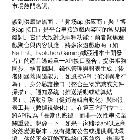
市場熱門名詞。
談到供應鏈層面，「赌场api供应商」與「博
彩api接口」是平台串接遊戲內容時的常見關
鍵詞。它們大致對應兩種功能：前者聚焦遊
戲聚合與內容供應，將多家遊戲廠商（如
NetEnt、Evolution Gaming或亞洲本土開發
者）的產品透過單一API接口整合，提供帳務
同步、結算回調、錢包管理與報表生成；後
者則涵蓋周邊能力，如風控API（偵測異常行
為）、身分驗證接口（整合生物辨識或文件
掃描）、通知系統（推送活動或結算結
果）、活動引擎（促銷邏輯自動化）與BI報
表工具（數據視覺化）。在第三方評估中，
將API視為「長期供應鏈」而非一次性串接至
關重要。想像一下，如果一家赌场api供应商
突然變更版本，沒有提前公告或提供測試環
境，你的平台可能面臨接口不兼容、錯誤碼