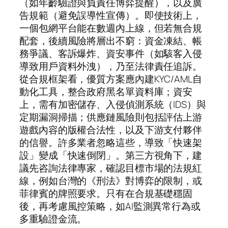
（如年齡驗證與負責任博弈提醒），以及廣
告規範（避免誤導性宣傳）。即使技術上，
一個包網平台能在數週內上線，但若無合規
配套，後續風險將層出不窮：資金凍結、帳
務爭議、客訴爆炸、資安事件（如駭客入侵
導致用戶資料外洩），乃至法律責任追訴。
從合規框架看，優質方案應內建KYC/AML自
動化工具，整合政府黑名單資料庫；資安
上，需有加密儲存、入侵偵測系統（IDS）與
定期漏洞掃描；供應鏈風險則包括評估上游
遊戲內容的版權合法性，以及下游支付夥伴
的信譽。許多業者忽略這些，導致「快速架
設」變成「快速倒閉」。第三方視角下，建
議先咨詢法律專家，確認目標市場的法規紅
線，例如台灣的《刑法》對博弈的限制，或
菲律賓的牌照要求。只有在合規基礎穩固
後，再考慮風控策略，如AI監測異常行為或
多重驗證金流。