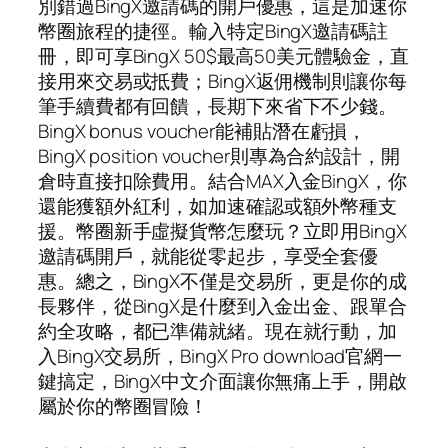
別錯過BingX邀請碼的開戶優惠，這是加速你
幣圈旅程的捷徑。輸入特定BingX邀請碼註
冊，即可享BingX 50$最高50美元體驗金，直
接用來交易或抵費；BingX返佣機制則讓你每
筆手續費都有回饋，長期下來省下不少錢。
BingX bonus voucher能補貼潛在虧損，
BingX position voucher則專為合約設計，開
倉時直接扣除費用。結合MAX入金BingX，你
還能獲額外紅利，如加速確認或額外幣種支
援。幣圈新手虛擬貨幣怎麼玩？立即用BingX
邀請碼開戶，就能從零起步，享受全套優
惠。總之，BingX不僅是交易所，更是你的成
長夥伴，從BingX是什麼到入金出金、跟單合
約全攻略，都已準備就緒。現在就行動，加
入BingX交易所，BingX Pro download官網一
鍵搞定，BingX中文介面讓你無痛上手，開啟
屬於你的幣圈冒險！