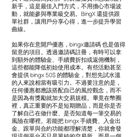
新手，這是最佳入門方式，不用擔心市場波
動，就能參與專業級交易。BingX 還提供跟
單社群，讓用戶分享心得，進一步提升學習
曲線。
如果你在意開戶優惠，bingx邀請碼 也是值得
留意的項目。透過邀請碼註冊，有時可以拿
到額外的體驗金、手續費折扣或返佣機制，
這些都能降低初始使用成本。有些活動甚至
會提供 bingx 50$ 的體驗金，對想先試水溫
的人來說相當有吸引力。不過要注意的是，
任何優惠都應該搭配自己的風控觀念，而不
是因為有獎勵就加大交易規模。畢竟在幣圈
裡，真正重要的不是短期贈品，而是你是否
了解自己在做什麼、是否知道每一筆交易的
風險在哪裡。若能把 bingx 手續費、入金出
金、跟單與合約功能都理解清楚，你就會發
現這個平台不只是單純的交易所，而是一個