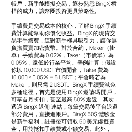
帳戶，新手能模擬交易，逐步熟悉 BingX 槓
桿的威力，讓幣圈投資更具策略性。
手續費是交易成本的核心，了解 BingX 手續
費計算能幫助你優化收益。BingX 的現貨交
易零手續費，這對新手極具吸引力，讓你無
負擔買賣加密貨幣。對於合約，Maker（掛
單）手續費為 0.02%，Taker（市價單）為
0.05%，遠低於行業平均。舉例計算：假設
你以 10,000 USDT 市價開倉，Taker 費為
10,000 × 0.05% = 5 USDT；平倉時若為
Maker，則只需 2 USDT。BingX 手續費減免
多種途徑，首先是使用 BingX 邀請碼 開戶，
可享首月折扣，甚至最高 50% 返還。其次，
透過 BingX 返佣 連結，每筆交易後平台退還
部分費用，直接進帳戶。BingX 50$ 體驗金
是新手福利，註冊後可領取 50 美元虛擬資
金，用於抵扣手續費或小額交易。此外，