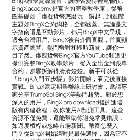
BingX教學資源豐富，讓學習變得輕鬆愉快。
BingX academy是官方的完整教學庫，從幣
圈基礎如「虛擬貨幣怎麼玩」講起，到進階
主題如BingX合約網格，全都涵蓋。無論是文
字指南還是互動影片，都用BingX中文呈現，
適合台灣用戶。BingX後台介面直觀，首頁顯
示資產總覽、熱門幣對和即時新聞，讓你一
目了然。虛擬貨幣BingX官方YouTube頻道更
提供完整BingX教學影片，從入金出金到跟單
合約，步驟拆解得清清楚楚。新手可以從
「BingX入門五步驟」影片開始，看完後直接
實戰。BingX還定期舉辦線上研討會，邀請專
家分享TrumpSol BingX等熱門趨勢。對於想
深入的用戶，BingX pro download後的進階
版有內建教程，教你使用AI預測工具。這些
資源不僅免費，還能幫助你避免常見錯誤，
如過度槓桿或忽略市場新聞。幣圈怎麼入
門？從BingX開始絕對是最佳選擇，因為它不