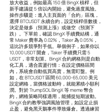
放大收益，例如最高 150 倍 BingX 槓桿，但
新手建議從 5 倍以內開始，避免過度風險。
操作步驟是：進入主頁面的「合約」區塊，
選擇 BTCUSDT 永續合約，設定槓桿倍數後，
決定是做多（預測上漲）或做空（預測下
跌）。下單前，確認 BingX 手續費結構，通
常 Maker 費率為 0.02%，Taker 為 0.05%，
這比許多競爭對手低。舉個例子，如果你以
10,000 USDT 開倉，Taker 手續費只需 5
USDT，非常划算。BingX 合約網格則是自動
化工具，適合震盪行情：在設定價格區間
內，系統會自動低買高賣，無需盯盤。例
如，在 BTCUSDT 區間 60,000-65,000 美元
設定網格，當價格波動時，就能累積小額利
潤。對於 TrumpSOL BingX 等 meme 幣合
約，網格策略同樣適用，能捕捉短期波動。
BingX 合約教學強調風險管理，如設定止損
止盈，避免黑天鵝事件導致爆倉。透過練習