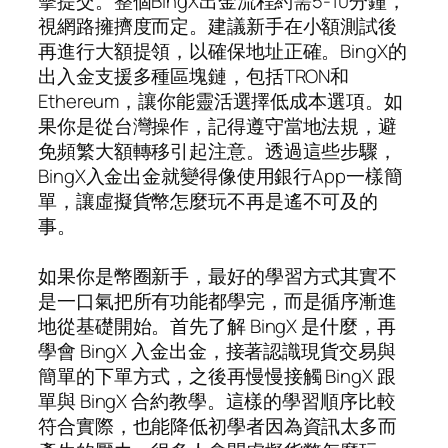
擊提交。整個BingX出金流程約需5-10分鐘，
視網路擁擠度而定。建議新手在小額測試後
再進行大額提領，以確保地址正確。BingX的
出入金支援多種區塊鏈，包括TRON和
Ethereum，讓你能靈活選擇低成本選項。如
果你是從台灣操作，記得遵守當地法規，避
免頻繁大額轉移引起注意。透過這些步驟，
BingX入金出金就變得像使用銀行App一樣簡
單，讓虛擬貨幣怎麼玩不再是遙不可及的
事。
如果你是幣圈新手，最好的學習方式其實不
是一口氣把所有功能都學完，而是循序漸進
地從基礎開始。首先了解 BingX 是什麼，再
學會 BingX 入金出金，接著認識現貨交易與
簡單的下單方式，之後再慢慢接觸 BingX 跟
單與 BingX 合約教學。這樣的學習順序比較
符合實際，也能降低初學者因為資訊太多而