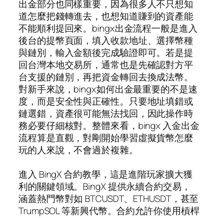
出金部分也同樣重要，因為很多人不只想知
道怎麼把錢轉進去，也想知道賺到的資產能
不能順利提回來。bingx出金流程一般是進入
後台的提幣頁面，填入收款地址、選擇幣種
與鏈別，輸入金額後完成驗證即可。若是提
回台灣本地交易所，通常也是先確認對方平
台支援的鏈別，再把資金轉回去換成法幣。
對新手來說，bingx如何出金最重要的不是速
度，而是安全性與正確性。只要地址填錯或
鏈選錯，資產很可能無法找回，因此操作時
務必要仔細核對。整體來看，bingx 入金出金
流程算是直觀，對剛開始學習虛擬貨幣怎麼
玩的人來說，不會過於複雜。
進入 BingX 合約教學，這是進階玩家擴大獲
利的關鍵領域。BingX 提供永續合約交易，
涵蓋熱門幣對如 BTCUSDT、ETHUSDT，甚至
TrumpSOL 等新興代幣。合約允許你使用槓桿