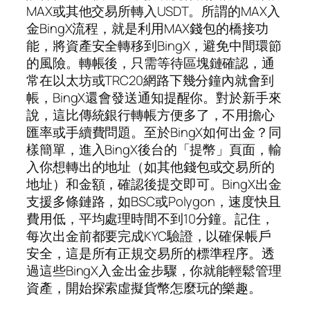
MAX或其他交易所轉入USDT。所謂的MAX入
金BingX流程，就是利用MAX錢包的橋接功
能，將資產安全轉移到BingX，避免中間環節
的風險。轉帳後，只需等待區塊鏈確認，通
常在以太坊或TRC20網路下幾分鐘內就會到
帳，BingX還會發送通知提醒你。對於新手來
說，這比傳統銀行轉帳方便多了，不用擔心
匯率或手續費問題。至於BingX如何出金？同
樣簡單，進入BingX後台的「提幣」頁面，輸
入你想轉出的地址（如其他錢包或交易所的
地址）和金額，確認後提交即可。BingX出金
支援多條鏈路，如BSC或Polygon，速度快且
費用低，平均處理時間不到10分鐘。記住，
每次出金前都要完成KYC驗證，以確保帳戶
安全，這是所有正規交易所的標準程序。透
過這些BingX入金出金步驟，你就能輕鬆管理
資產，開始探索虛擬貨幣怎麼玩的樂趣。