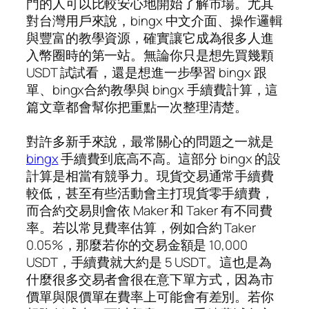
門的人可以比較安心地開始了解市場。尤其
對台灣用戶來說，bingx 中文介面、操作邏輯
與豐富的教學資源，確實讓它成為很多人進
入幣圈時的第一站。無論你只是想先買幾顆
USDT 試試看，還是想進一步學習 bingx 跟
單、bingx合約教學與 bingx 手續費計算，這
篇文章都會幫你把重點一次整理清楚。
對許多新手來說，最常關心的問題之一就是
bingx
手續費到底高不高。這部分 bingx 的設
計算是相當有競爭力。現貨交易通常手續費
較低，甚至有些活動會主打現貨零手續費，
而合約交易則會依 Maker 和 Taker 有不同費
率。若以常見費率估算，例如合約 Taker
0.05%，那麼若你的交易金額是 10,000
USDT，手續費就大約是 5 USDT。這也是為
什麼很多交易者會很在意下單方式，因為市
價單與限價單在費率上可能會有差別。若你