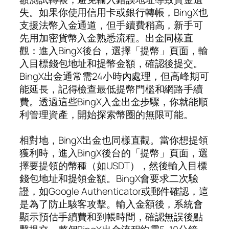
失。如果你使用信用卡或銀行轉帳，BingX也
支援法幣入金通道，但手續費稍高，新手可
先用加密貨幣入金熟悉流程。出金同樣直
觀：進入BingX後台，選擇「提幣」頁面，輸
入目標錢包地址和提幣金額，確認後提交。
BingX出金通常需24小時內處理，但高峰期可
能延長，記得檢查最低提幣門檻和網路手續
費。透過這些BingX入金出金步驟，你就能順
利管理資產，開始探索幣圈的無限可能。
相對地，BingX出金也同樣直觀。當你想提領
獲利時，進入BingX後台的「提幣」頁面，選
擇要提領的幣種（如USDT），然後輸入目標
錢包地址和提領金額。BingX會要求二次驗
證，如Google Authenticator或郵件確認，這
是為了防止駭客攻擊。輸入金額後，系統會
顯示預估手續費和到帳時間，確認無誤後點