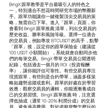
BingX 跟單教學是平台最吸引人的特色之
一，特別適合不想花時間研究市場的幣圈新
手。跟單功能讓你一鍵複製頂尖交易員的策
略，無需自己下單。進入「跟單」頁面，你
會看到 BingX 跟單推薦 清單，列出交易員的
歷史收益、勝率和風險等級。選擇一位適合
的交易員，例如專攻 BTCUSDT 的高手，點擊
「跟單」後，設定你的跟單保險金（建議從
100 USDT 小額開始），系統就會自動同步他
們的每筆交易。BingX 帶單 交易員公開透明
紀錄，包括過去一個月的 ROI（投資報酬
率），讓你能評估可靠性。有些交易員專注
現貨跟單，有些則是合約帶單，涵蓋多樣策
略如趨勢追蹤或套利。跟單的好處在於學習
效應：觀察交易員的邏輯，你能逐漸養成自
己的交易習慣。BingX 跟單推薦 時，注意選
擇低抽成（通常 10-20% 利潤分成）的交易
員，避免過高費用。對於虛擬貨幣怎麼玩的