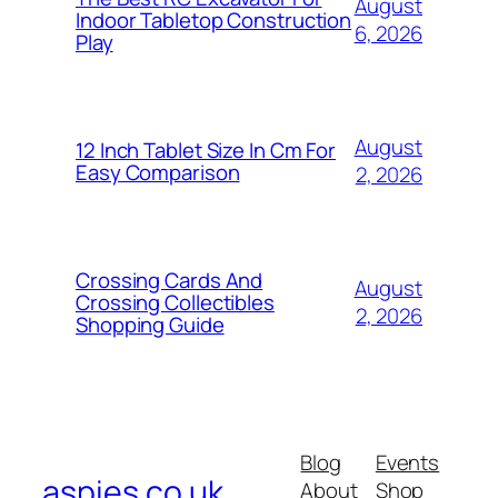
August
Indoor Tabletop Construction
6, 2026
Play
August
12 Inch Tablet Size In Cm For
Easy Comparison
2, 2026
Crossing Cards And
August
Crossing Collectibles
2, 2026
Shopping Guide
Blog
Events
aspies.co.uk
About
Shop