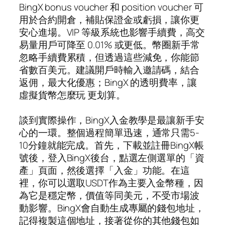
BingX bonus voucher 和 position voucher 可
用於合約開倉，補貼保證金或虧損，讓你更
安心進場。VIP 等級系統也影響手續費，高交
易量用戶可降至 0.01% 或更低。幣圈新手常
忽略手續費累積，但透過這些減免，你能節
省數百美元。建議開戶時輸入邀請碼，結合
返佣，最大化優惠；BingX 的透明費率，讓
虛擬貨幣怎麼玩 更划算。
談到實際操作，BingX入金教學是最讓新手安
心的一環。整個過程簡單迅速，通常只需5-
10分鐘就能完成。首先，下載並註冊BingX帳
號後，登入BingX後台，點選左側選單的「資
產」頁面，然後選擇「入金」功能。在這
裡，你可以選取USDT作為主要入金幣種，因
為它是穩定幣，價值等同美元，不受市場波
動影響。BingX會自動生成專屬的錢包地址，
記得複製這個地址，接著從你的其他錢包如