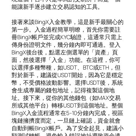
能讓新手逐步建立交易認知的工具。
接著來談BingX入金教學，這是新手最關心的
第一步。入金過程簡單明瞭，首先你需要註
冊BingX帳戶並完成KYC驗證，這通常只需上
傳身份證明文件，幾分鐘內即可通過。登入
BingX後台後，點選左側選單的「資產」頁
面，然後選擇「入金」功能。在這裡，你可
以選擇多種幣種，如USDT、BTC或ETH，但
對於新手，建議從USDT開始，因為它是穩定
幣，不受價格波動影響。選擇USDT後，系統
會生成專屬的錢包地址，記得複製這個地
址。接下來，從你的其他錢包（如MAX交易
所或其他平台）轉移USDT到這個地址。整個
BingX入金流程通常在5-10分鐘內完成，視區
塊鏈擁擠度而定，一旦鏈上確認，資金就會
自動到帳BingX帳戶。為了安全起見，建議小
額測試轉帳，避免輸入錯誤地址導致資金遺