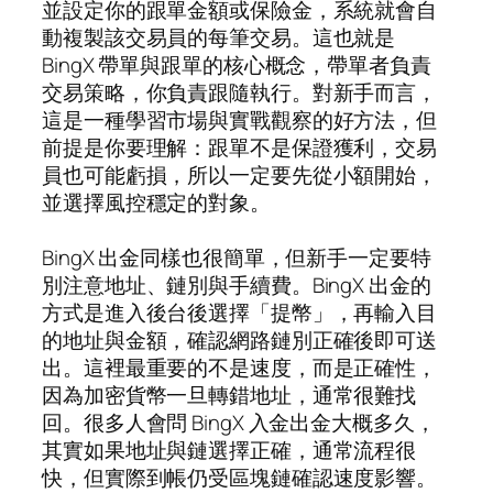
並設定你的跟單金額或保險金，系統就會自
動複製該交易員的每筆交易。這也就是
BingX 帶單與跟單的核心概念，帶單者負責
交易策略，你負責跟隨執行。對新手而言，
這是一種學習市場與實戰觀察的好方法，但
前提是你要理解：跟單不是保證獲利，交易
員也可能虧損，所以一定要先從小額開始，
並選擇風控穩定的對象。
BingX 出金同樣也很簡單，但新手一定要特
別注意地址、鏈別與手續費。BingX 出金的
方式是進入後台後選擇「提幣」，再輸入目
的地址與金額，確認網路鏈別正確後即可送
出。這裡最重要的不是速度，而是正確性，
因為加密貨幣一旦轉錯地址，通常很難找
回。很多人會問 BingX 入金出金大概多久，
其實如果地址與鏈選擇正確，通常流程很
快，但實際到帳仍受區塊鏈確認速度影響。