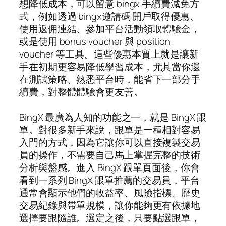
想降低成本，可以留意 bingx 手續費減免方
式，例如透過 bingx邀請碼 開戶取得優惠、
使用返佣連結、參加平台活動領取體驗金，
或是使用 bonus voucher 與 position
voucher 等工具。這些優惠本質上就是讓新
手在初期更容易降低學習成本，尤其當你還
在測試策略、熟悉平台時，能省下一部分手
續費，對整體體驗會更友善。
BingX 最廣為人知的功能之一，就是 BingX 跟
單。對很多新手來說，跟單是一種相對容易
入門的方式，因為它讓你可以直接複製交易
員的操作，不需要自己馬上掌握完整的技術
分析與盤感。進入 BingX 跟單頁面後，你會
看到一系列 BingX 跟單推薦的交易員，平台
通常會顯示他們的收益率、風險指標、歷史
交易紀錄與帶單規模，讓你能夠更有依據地
選擇要跟隨誰。選定之後，只要點選跟單，