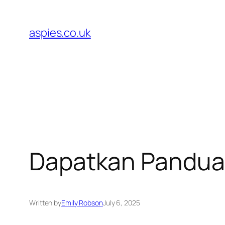
Skip
to
aspies.co.uk
content
Dapatkan Pandua
Written by
Emily Robson
July 6, 2025