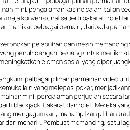
ia merangkumi pelbagai pilihan permainan un
an mini, pengalaman kasino dalam talian sec
meja konvensional seperti bakarat, rolet la
 memikat pelbagai pemain, daripada pemain 
keseronokan pelabuhan dan mesin memancing 
ang penuh dengan peluang untuk menikmati da
meningkatkan elemen sosial yang diperjuang
angkumi pelbagai pilihan permainan video un
emuka lain yang melepasi poker, menjadikann
rmainan mini, pengalaman perjudian secara l
perti blackjack, bakarat dan rolet. Mereka y
yang mengagumkan, menampilkan pilihan tra
ar dan menarik. Pembuat memancing, satu lag