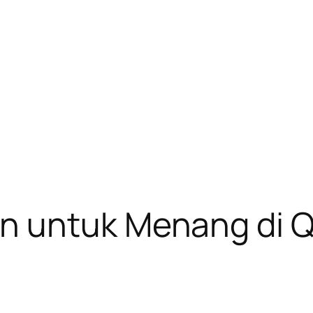
n untuk Menang di 