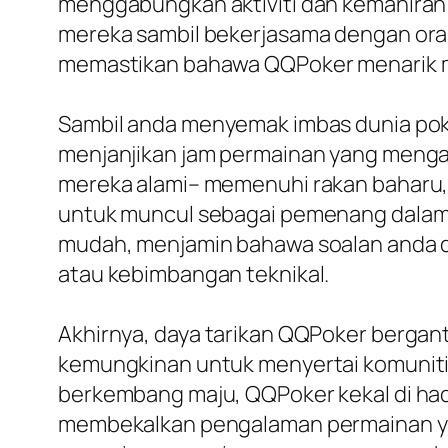
menggabungkan aktiviti dan kemahiran s
mereka sambil bekerjasama dengan ora
memastikan bahawa QQPoker menarik mi
Sambil anda menyemak imbas dunia pok
menjanjikan jam permainan yang menga
mereka alami– memenuhi rakan baharu, 
untuk muncul sebagai pemenang dalam 
mudah, menjamin bahawa soalan anda 
atau kebimbangan teknikal.
Akhirnya, daya tarikan QQPoker bergan
kemungkinan untuk menyertai komuniti
berkembang maju, QQPoker kekal di h
membekalkan pengalaman permainan yang