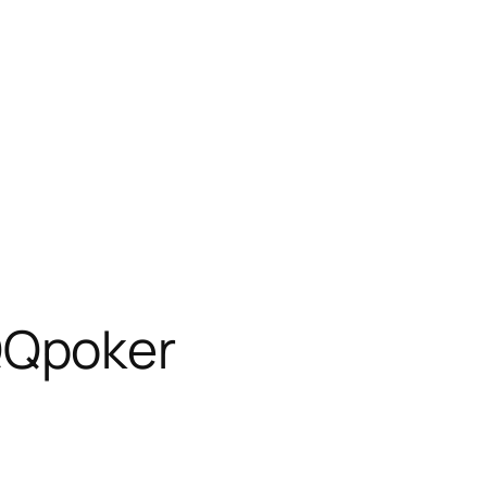
QQpoker