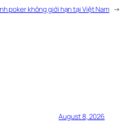
nh poker không giới hạn tại Việt Nam
→
August 8, 2026