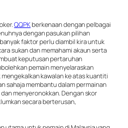
oker.
QQPK
berkenaan dengan pelbagai
penuhnya dengan pasukan pilihan
banyak faktor perlu diambil kira untuk
cara sukan dan memahami akaun serta
membuat keputusan pertaruhan
membolehkan pemain menyelaraskan
k mengekalkan kawalan ke atas kuantiti
ukan sahaja membantu dalam permainan
r dan menyeronokkan. Dengan skor
klumkan secara berterusan,
han utama untuk pemain di Malaysia yang