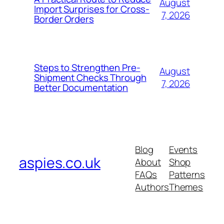
August
Import Surprises for Cross-
7, 2026
Border Orders
Steps to Strengthen Pre-
August
Shipment Checks Through
7, 2026
Better Documentation
Blog
Events
aspies.co.uk
About
Shop
FAQs
Patterns
Authors
Themes