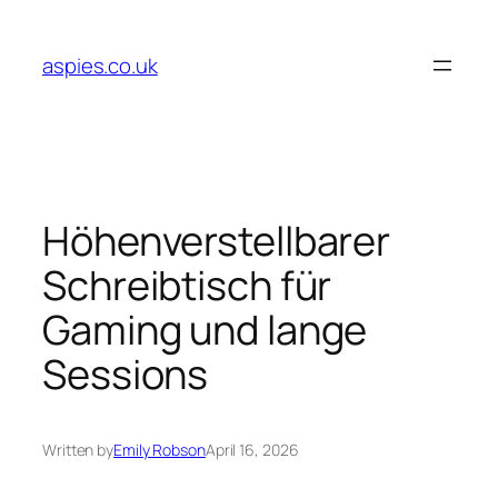
Skip
to
aspies.co.uk
content
Höhenverstellbarer
Schreibtisch für
Gaming und lange
Sessions
Written by
Emily Robson
April 16, 2026