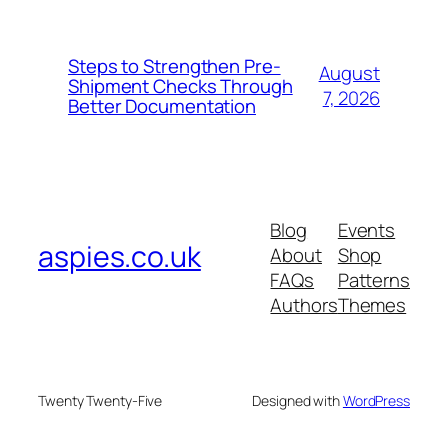
Steps to Strengthen Pre-
August
Shipment Checks Through
7, 2026
Better Documentation
Blog
Events
aspies.co.uk
About
Shop
FAQs
Patterns
Authors
Themes
Twenty Twenty-Five
Designed with
WordPress