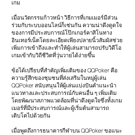
เกม
เมื่อนวัตกรรมก้าวหน้า วิธีการที่เกมเมอร์มีส่วน
ร่วมกับระบบออนไลน์ก็เช่นกัน ความน่าดึงดูดใจ
ของการมีประสบการณ์โป๊กเกอร์คาสิโนทาง
อินเทอร์เน็ตโดยละเอียดเพียงปลายนิ้วสัมผัสช่วย
เพิ่มการเข้าถึงและทําให้ผู้เล่นสามารถปรับวิดีโอ
เกมเข้ากับวิถีชีวิตที่วุ่นวายได้ง่ายขึ้น
ข้อได้เปรียบที่สําคัญเพิ่มเติมของ QQPoker คือ
ความรู้สึกของชุมชนที่ส่งเสริมในหมู่ผู้เล่น
QQPoker สนับสนุนให้ผู้เล่นแบ่งปันคําแนะนํา
แนวทางและประสบการณ์กับคนอื่น ๆ เพิ่มเติม
โดยพัฒนาสภาพแวดล้อมที่น่าดึงดูดใจซึ่งทั้งเกม
เมอร์ที่มีประสบการณ์และผู้เริ่มต้นสามารถ
เติบโตไปด้วยกัน
เมื่อพูดถึงการธนาคารกีฬาบน QQPoker ขอแนะ