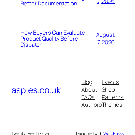
7, 2026
Better Documentation
How Buyers Can Evaluate
August
Product Quality Before
7, 2026
Dispatch
Blog
Events
aspies.co.uk
About
Shop
FAQs
Patterns
Authors
Themes
Twenty Twenty-Five
Designed with
WordPress