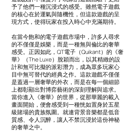
予了他們一種沉浸式的感受。雖然電子遊戲
的核心在於運氣與隨機性，但這款遊戲的呈
現方式，使得玩家在投入時心中充滿期待。
在當今飽和的電子遊戲市場中，許多人尋求
的不僅僅是娛樂，而是一種無與倫比的奢華
感受。正因如此，QT電子（Quikant）的《奢
華》（The Luxe）脫穎而出，以其精緻的設
計和無可比擬的派彩潛力，成為眾多玩家心
目中無可替代的經典之作。這款遊戲不僅僅
是蓋過一層奢華的外衣，而是在每一個細節
上都彰顯出對博弈藝術的深刻理解與追求。
當你進入《奢華》的世界，從那華麗的載入
畫面開始，便會感受到一種恍如置身於五星
級賭場的貴族氛圍。就連背景音樂都是低音
質感、令人沉醉，讓人不禁沉浸於這份神秘
的奢華之中。