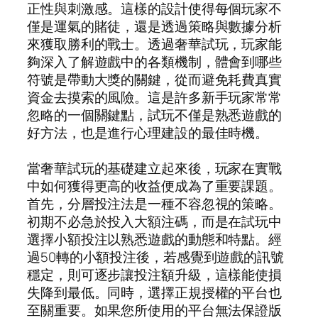
正性與刺激感。這樣的設計使得每個玩家不
僅是運氣的賭徒，還是透過策略與數據分析
來獲取勝利的戰士。透過奢華試玩，玩家能
夠深入了解遊戲中的各類機制，體會到哪些
符號是帶動大獎的關鍵，從而避免耗費真實
資金去摸索的風險。這是許多新手玩家常常
忽略的一個關鍵點，試玩不僅是熟悉遊戲的
好方法，也是進行心理建設的最佳時機。
當奢華試玩的基礎建立起來後，玩家在實戰
中如何獲得更高的收益便成為了重要課題。
首先，分層投注法是一種不容忽視的策略。
初期不必急於投入大額注碼，而是在試玩中
選擇小額投注以熟悉遊戲的動態和特點。經
過50轉的小額投注後，若感覺到遊戲的訊號
穩定，則可逐步讓投注額升級，這樣能使損
失降到最低。同時，選擇正規授權的平台也
至關重要。如果您所使用的平台無法保證版