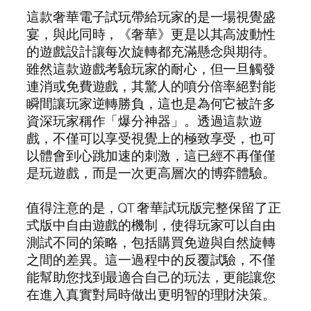
這款奢華電子試玩帶給玩家的是一場視覺盛
宴，與此同時，《奢華》更是以其高波動性
的遊戲設計讓每次旋轉都充滿懸念與期待。
雖然這款遊戲考驗玩家的耐心，但一旦觸發
連消或免費遊戲，其驚人的噴分倍率絕對能
瞬間讓玩家逆轉勝負，這也是為何它被許多
資深玩家稱作「爆分神器」。透過這款遊
戲，不僅可以享受視覺上的極致享受，也可
以體會到心跳加速的刺激，這已經不再僅僅
是玩遊戲，而是一次更高層次的博弈體驗。
值得注意的是，QT 奢華試玩版完整保留了正
式版中自由遊戲的機制，使得玩家可以自由
測試不同的策略，包括購買免遊與自然旋轉
之間的差異。這一過程中的反覆試驗，不僅
能幫助您找到最適合自己的玩法，更能讓您
在進入真實對局時做出更明智的理財決策。