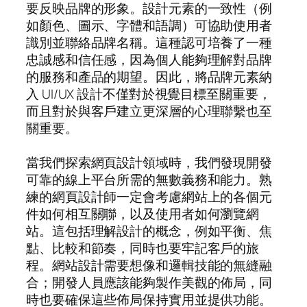
要反映品牌的形象。設計元素的一致性（例
如顏色、圖示、字體和語調）可協助使用者
識別並聯絡品牌名稱。這種認可培養了一種
忠誠感和信任感，因為個人能夠理解對品牌
的服務和產品的期望。因此，將品牌元素納
入 UI/UX 設計不僅對於視覺目標至關重要，
而且對於與客戶建立更深層的心理聯繫也至
關重要。
當我們探索網頁設計領域時，我們發現開發
可靠的線上平台所需的無數義務和能力。熟
練的網頁設計師一定會考慮網站上的各個元
件如何相互關聯，以及使用者如何瀏覽網
站。這包括理解設計的概念，例如平衡、焦
點、比較和節奏，同時也要牢記客戶的旅
程。網站設計需要想像和邏輯技能的無縫融
合；開發人員應該能夠製作美觀的佈局，同
時也要確保這些佈局保持實用並提供功能。