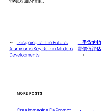
體驗方面的價值。
←
Designing for the Future:
二手貨的拍
Aluminum’s Key Role in Modern
賣價值評估
Developments
→
MORE POSTS
Crea Immagine Da Prompt