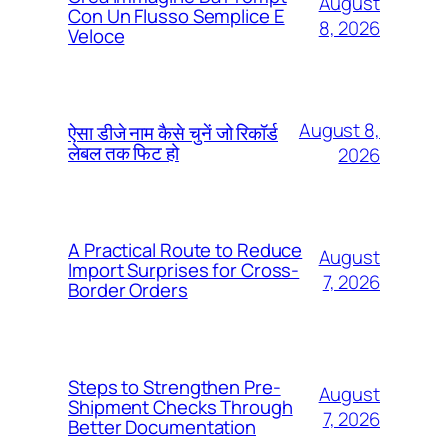
August
Con Un Flusso Semplice E
8, 2026
Veloce
August 8,
ऐसा डीजे नाम कैसे चुनें जो रिकॉर्ड
लेबल तक फिट हो
2026
A Practical Route to Reduce
August
Import Surprises for Cross-
7, 2026
Border Orders
Steps to Strengthen Pre-
August
Shipment Checks Through
7, 2026
Better Documentation