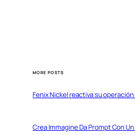
MORE POSTS
Fenix Nickel reactiva su operación
Crea Immagine Da Prompt Con Un 