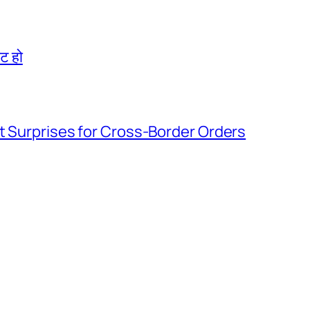
िट हो
t Surprises for Cross-Border Orders