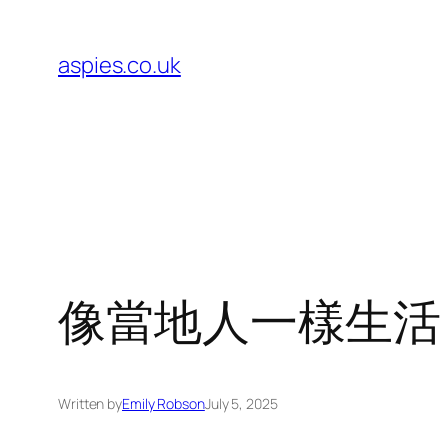
Skip
to
aspies.co.uk
content
像當地人一樣生活
Written by
Emily Robson
July 5, 2025