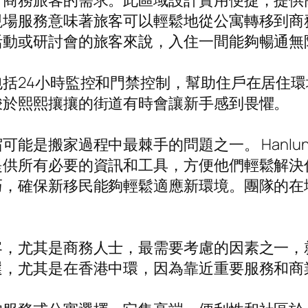
了商務旅客的需求。此區域設計實用便捷，提供
現場服務意味著旅客可以輕鬆地從公寓轉移到商
活動或研討會的旅客來說，入住一間能夠暢通無
括24小時監控和門禁控制，幫助住戶在居住
梭於熙熙攘攘的街道有時會讓新手感到畏懼。
是搬家過程中最棘手的問題之一。 Hanlun H
提供所有必要的資訊和工具，方便他們輕鬆解決
巧，確保新移民能夠輕鬆適應新環境。團隊的在
。
客，尤其是商務人士，最需要考慮的因素之一，
選，尤其是在香港中環，因為靠近重要服務和商