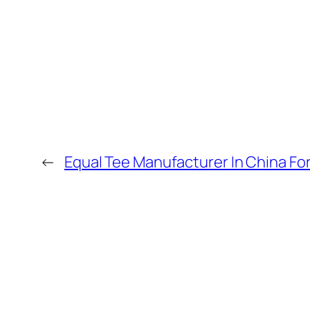
←
Equal Tee Manufacturer In China F