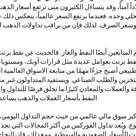
اً آمناً، وقد يتساءل الكثيرون متى ترتفع أسعار الذه
حلي وحده. فعندما يرتفع السعر عالمياً، ينعكس ذلك 
ر الصرف. لذلك فإن من يراقب تداولات الذهب اليوم 
لمتابعين أيضًا النفط والغاز. فالحديث عن نفط برنت ل
ر نفط برنت بعوامل عديدة مثل قرارات أوبك، ومستوي
طبيعي أصبح جزءًا مهمًا من متابعة الاسواق العالمية ا
تخزين والطلب الصناعي. ويستفيد المتداولون عبر م
قة والعملات والمعادن كثيرًا ما تخلق فرصًا للتداول
النفط بأسعار العملات والذهب يساعد على قراءة أوسع لمشهد سوق المال العالمي.
بوع. ويُعد تداول الفوركس من أكثر المجالات التي ت
كات الأسعار الصعودية والهبوطية. ومع ذلك، فإن النج