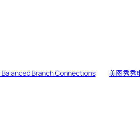
or Balanced Branch Connections
美图秀秀电