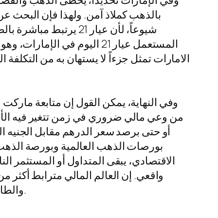
وفي الإمارات تحديداً، يحظى الذهب والفضة 
شيوعاً، لأن عيار 21 ي
المستعمل عيار 21 اليوم في 
الامارات تمثل جزءاً لا يستهان به من التكلفة
وفي النهاية، يمكن القول إن متابعة ماركت 
من وعي مالي ضروري في زمن تتغير فيه الأسع
أو حتى برصد سعر الدرهم مقابل الجنيه ال
بورصات الذهب العالمية وبورصة الذهب ا
الاقتصادي، يبقى المتداول أو المستثمر الن
واقعي. إن العالم المالي مترابط أكثر
والطاقة، ولذلك فإن المتابعة المستمرة والفهم العميق يظلان أفضل أدوات النجاح في هذا العالم المتغير.