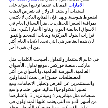
الامارات
المقابل، عندما ترتفع العوائد على
السندات أو يشتد الدولار، قد يتعرض الذهب
لضغوط هبوطية. ولهذا فإن المتابع الذكي لا يكتفي
بمراقبة السعر اللحظي، بل يقرأ السياق العام في
الاسواق العالمية اليوم، ويتابع الأخبار الكبرى مثل
قرارات البنوك المركزية وبيانات التضخم والنمو،
لأن هذه العناصر هي التي تحدد الاتجاه العام أكثر
من أي شيء آخر.
في عالم الاستثمار والتداول، أصبحت الكلمات مثل
ماركت، منصة فوركس، موقع تداول، الأسواق
العالمية، البورصة العالمية، والأسواق من أكثر
المصطلحات حضورًا في بحث المتداولين
والمستثمرين عن الفرص وتحليل الاتجاهات. ومع
تطور التكنولوجيا المالية، ظهر اهتمام واسع
بمنصات مثل ميتاتريدر 4 وميتاتريدر 5، باعتبارهما
من أشهر الأدوات التي يعتمد عليها المتداولون في
تداول الفوركس ومتابعة حركة الأسعار لحظة