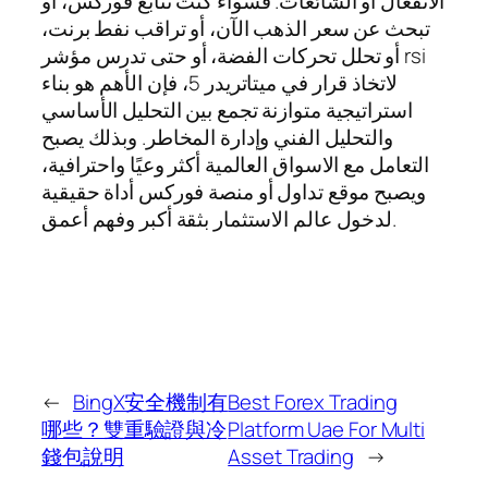
الانفعال أو الشائعات. فسواء كنت تتابع فوركس، أو
تبحث عن سعر الذهب الآن، أو تراقب نفط برنت،
أو تحلل تحركات الفضة، أو حتى تدرس مؤشر rsi
لاتخاذ قرار في ميتاتريدر 5، فإن الأهم هو بناء
استراتيجية متوازنة تجمع بين التحليل الأساسي
والتحليل الفني وإدارة المخاطر. وبذلك يصبح
التعامل مع الاسواق العالمية أكثر وعيًا واحترافية،
ويصبح موقع تداول أو منصة فوركس أداة حقيقية
لدخول عالم الاستثمار بثقة أكبر وفهم أعمق.
←
BingX安全機制有
Best Forex Trading
哪些？雙重驗證與冷
Platform Uae For Multi
錢包說明
Asset Trading
→