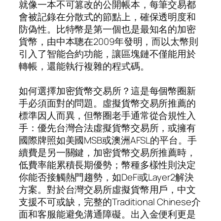
就像一本不可篡改的公開帳本，每筆交易都
會被記錄在分散式的節點上，確保透明度和
防偽性。比特幣是第一個也是最知名的加密
貨幣，由中本聰在2009年發明，而以太幣則
引入了智能合約功能，讓區塊鏈不僅能用於
轉帳，還能執行複雜的程式碼。
如何選擇加密貨幣交易所？這是每個幣圈新
手必須面對的問題。虛擬貨幣交易所推薦的
標準因人而異，但幣圈老手通常從合規性入
手：優先台灣合法虛擬貨幣交易所，或擁有
國際牌照如美國MSB或澳洲AFSL的平台。手
續費是另一關鍵，加密貨幣交易所推薦時，
低費率能累積長期優勢；幣種多樣性則決定
你能否接觸熱門趨勢，如DeFi或Layer2解決
方案。對於台灣交易所虛擬貨幣用戶，中文
支援不可或缺，完整的Traditional Chinese介
面和客服能避免溝通障礙。出入金便利更是