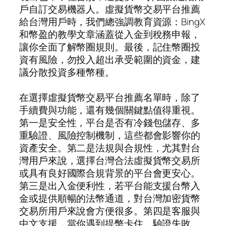
戶自訂交易機器人。虛擬貨幣交易平台推薦
給台灣用戶時，我們總強調教育資源：BingX
和幣盈的教學文章涵蓋從入金到稅務申報，
讓你全面了解幣圈規則。最後，記住幣圈投
資有風險，勿投入超出承受範圍的資金，建
議分散投資多種幣種。
在選擇虛擬貨幣交易平台推薦名單時，除了
手續費與功能，還有幾個關鍵點值得重視。
第一是安全性，平台是否有冷錢包儲存、多
重驗證、風險控制機制，這些都會影響你的
資產安全。第二是法規與合規性，尤其對台
灣用戶來說，選擇台灣合法虛擬貨幣交易所
或具有良好國際合規背景的平台會更安心。
第三是出入金便利性，若平台能支援台幣入
金或提供順暢的法幣通道，對台灣加密貨幣
交易所用戶來說會方便很多。第四是客服與
中文支援，當你遇到提幣卡住、驗證失敗、