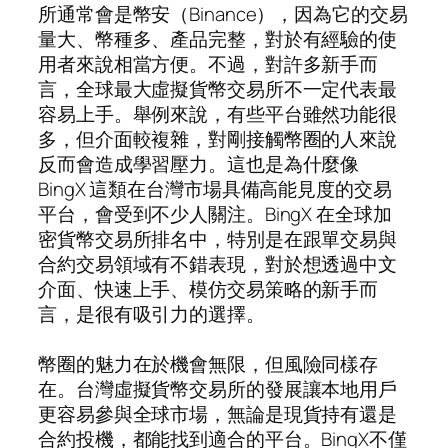
所通常會是幣安（Binance），因為它的交易
量大、幣種多、產品完整，對於有經驗的使
用者來說相當方便。不過，對許多新手而
言，全球最大虛擬貨幣交易所不一定代表最
容易上手。舉例來說，有些平台雖然功能很
多，但介面較複雜，對剛接觸幣圈的人來說
反而會造成學習壓力。這也是為什麼像
BingX 這類在台灣市場具備高能見度的交易
平台，會受到不少人關注。BingX 在全球加
密貨幣交易所排名中，特別是在跟單交易與
合約交易領域有不錯表現，對於想透過中文
介面、快速上手、模仿交易策略的新手而
言，是很有吸引力的選擇。
幣圈的魅力在於機會無限，但風險同樣存
在。台灣虛擬貨幣交易所的發展讓本地用戶
更容易參與全球市場，無論是現貨持有還是
合約投機，都能找到適合的平台。BingX不僅