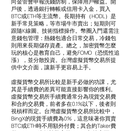
向金管會申報洗錢防制，保障用戶權益。開
戶後，透過銀行轉帳或信用卡入金，買入
BTC或ETH等主流幣。長期持有（HODL）是
新手常見策略，等市場牛市賣出；短期則可
跟隨K線圖、技術指標操作。幣圈入門還需注
意錢包管理：熱錢包適合日常交易，冷錢包
則用來長期儲存資產。總之，加密貨幣怎麼
玩的核心是教育自己，避免FOMO（恐慌性追
漲），並分散投資。台灣虛擬貨幣交易所提
供中文介面，讓新手更容易上手。
虛擬貨幣交易所比較是新手必做的功課，尤
其是手續費的差異可能直接影響你的獲利。
虛擬貨幣交易所手續費通常分為現貨交易費
和合約交易費，前者多在0.1%以下，後者則
視槓桿而定。台灣虛擬貨幣交易所比較中，
BingX的現貨手續費為0%，這意味著你買賣
BTC或ETH時不用額外付費；其合約Taker費