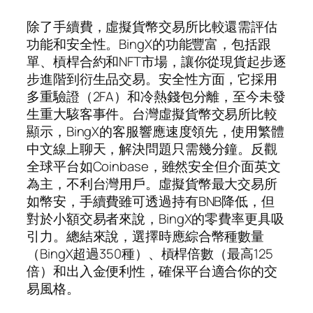
除了手續費，虛擬貨幣交易所比較還需評估
功能和安全性。BingX的功能豐富，包括跟
單、槓桿合約和NFT市場，讓你從現貨起步逐
步進階到衍生品交易。安全性方面，它採用
多重驗證（2FA）和冷熱錢包分離，至今未發
生重大駭客事件。台灣虛擬貨幣交易所比較
顯示，BingX的客服響應速度領先，使用繁體
中文線上聊天，解決問題只需幾分鐘。反觀
全球平台如Coinbase，雖然安全但介面英文
為主，不利台灣用戶。虛擬貨幣最大交易所
如幣安，手續費雖可透過持有BNB降低，但
對於小額交易者來說，BingX的零費率更具吸
引力。總結來說，選擇時應綜合幣種數量
（BingX超過350種）、槓桿倍數（最高125
倍）和出入金便利性，確保平台適合你的交
易風格。