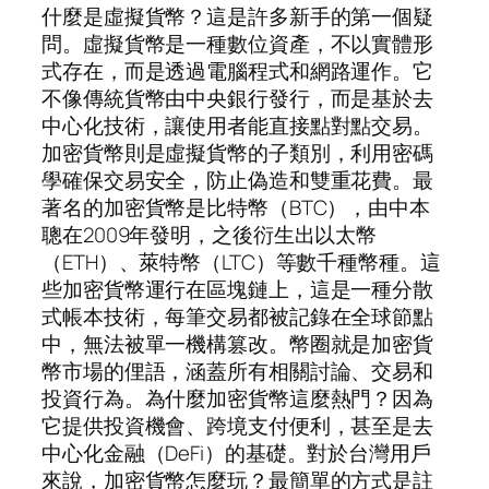
什麼是虛擬貨幣？這是許多新手的第一個疑
問。虛擬貨幣是一種數位資產，不以實體形
式存在，而是透過電腦程式和網路運作。它
不像傳統貨幣由中央銀行發行，而是基於去
中心化技術，讓使用者能直接點對點交易。
加密貨幣則是虛擬貨幣的子類別，利用密碼
學確保交易安全，防止偽造和雙重花費。最
著名的加密貨幣是比特幣（BTC），由中本
聰在2009年發明，之後衍生出以太幣
（ETH）、萊特幣（LTC）等數千種幣種。這
些加密貨幣運行在區塊鏈上，這是一種分散
式帳本技術，每筆交易都被記錄在全球節點
中，無法被單一機構篡改。幣圈就是加密貨
幣市場的俚語，涵蓋所有相關討論、交易和
投資行為。為什麼加密貨幣這麼熱門？因為
它提供投資機會、跨境支付便利，甚至是去
中心化金融（DeFi）的基礎。對於台灣用戶
來說，加密貨幣怎麼玩？最簡單的方式是註