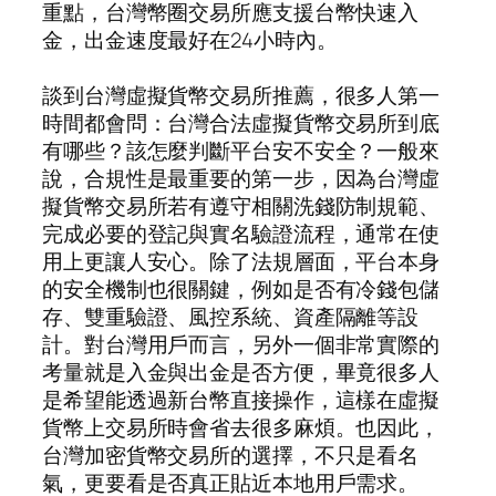
重點，台灣幣圈交易所應支援台幣快速入
金，出金速度最好在24小時內。
談到台灣虛擬貨幣交易所推薦，很多人第一
時間都會問：台灣合法虛擬貨幣交易所到底
有哪些？該怎麼判斷平台安不安全？一般來
說，合規性是最重要的第一步，因為台灣虛
擬貨幣交易所若有遵守相關洗錢防制規範、
完成必要的登記與實名驗證流程，通常在使
用上更讓人安心。除了法規層面，平台本身
的安全機制也很關鍵，例如是否有冷錢包儲
存、雙重驗證、風控系統、資產隔離等設
計。對台灣用戶而言，另外一個非常實際的
考量就是入金與出金是否方便，畢竟很多人
是希望能透過新台幣直接操作，這樣在虛擬
貨幣上交易所時會省去很多麻煩。也因此，
台灣加密貨幣交易所的選擇，不只是看名
氣，更要看是否真正貼近本地用戶需求。