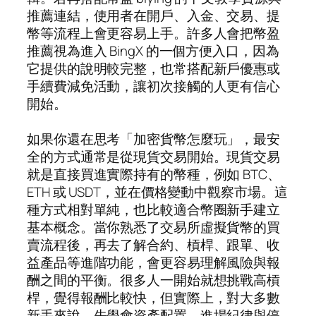
推薦連結，使用者在開戶、入金、交易、提
幣等流程上會更容易上手。許多人會把幣盈
推薦視為進入 BingX 的一個方便入口，因為
它提供的說明較完整，也常搭配新戶優惠或
手續費減免活動，讓初次接觸的人更有信心
開始。
如果你還在思考「加密貨幣怎麼玩」，最安
全的方式通常是從現貨交易開始。現貨交易
就是直接買進實際持有的幣種，例如 BTC、
ETH 或 USDT，並在價格變動中觀察市場。這
種方式相對單純，也比較適合幣圈新手建立
基本概念。當你熟悉了交易所虛擬貨幣的買
賣流程後，再去了解合約、槓桿、跟單、收
益產品等進階功能，會更容易理解風險與報
酬之間的平衡。很多人一開始就想挑戰高槓
桿，覺得報酬比較快，但實際上，對大多數
新手來說，先學會資產配置、進場紀律與停