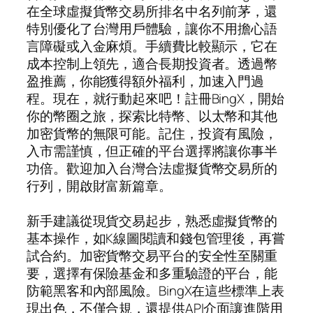
在全球虛擬貨幣交易所排名中名列前茅，還
特別優化了台灣用戶體驗，讓你不用擔心語
言障礙或入金麻煩。手續費比較顯示，它在
成本控制上領先，適合長期投資者。透過幣
盈推薦，你能獲得額外福利，加速入門過
程。現在，就行動起來吧！註冊BingX，開始
你的幣圈之旅，探索比特幣、以太幣和其他
加密貨幣的無限可能。記住，投資有風險，
入市需謹慎，但正確的平台選擇將讓你事半
功倍。歡迎加入台灣合法虛擬貨幣交易所的
行列，開啟財富新篇章。
新手建議從現貨交易起步，熟悉虛擬貨幣的
基本操作，如K線圖閱讀和錢包管理後，再嘗
試合約。加密貨幣交易平台的安全性至關重
要，選擇有保險基金和多重驗證的平台，能
防範黑客和內部風險。BingX在這些標準上表
現出色，不僅合規，還提供API介面讓進階用