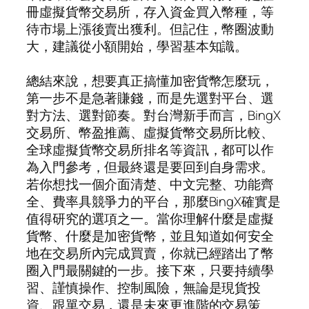
冊虛擬貨幣交易所，存入資金買入幣種，等
待市場上漲後賣出獲利。但記住，幣圈波動
大，建議從小額開始，學習基本知識。
總結來說，想要真正搞懂加密貨幣怎麼玩，
第一步不是急著賺錢，而是先選對平台、選
對方法、選對節奏。對台灣新手而言，BingX
交易所、幣盈推薦、虛擬貨幣交易所比較、
全球虛擬貨幣交易所排名等資訊，都可以作
為入門參考，但最終還是要回到自身需求。
若你想找一個介面清楚、中文完整、功能齊
全、費率具競爭力的平台，那麼BingX確實是
值得研究的選項之一。當你理解什麼是虛擬
貨幣、什麼是加密貨幣，並且知道如何安全
地在交易所內完成買賣，你就已經踏出了幣
圈入門最關鍵的一步。接下來，只要持續學
習、謹慎操作、控制風險，無論是現貨投
資、跟單交易，還是未來更進階的交易策