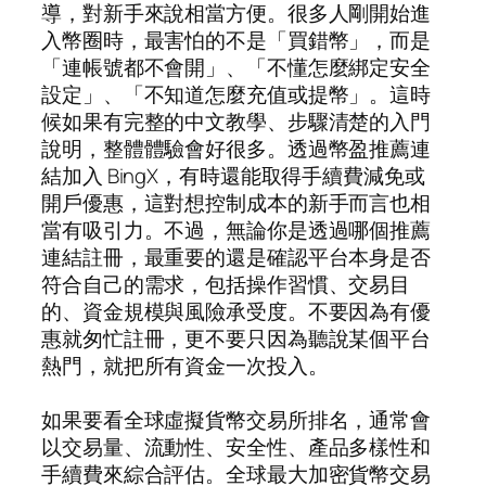
導，對新手來說相當方便。很多人剛開始進
入幣圈時，最害怕的不是「買錯幣」，而是
「連帳號都不會開」、「不懂怎麼綁定安全
設定」、「不知道怎麼充值或提幣」。這時
候如果有完整的中文教學、步驟清楚的入門
說明，整體體驗會好很多。透過幣盈推薦連
結加入 BingX，有時還能取得手續費減免或
開戶優惠，這對想控制成本的新手而言也相
當有吸引力。不過，無論你是透過哪個推薦
連結註冊，最重要的還是確認平台本身是否
符合自己的需求，包括操作習慣、交易目
的、資金規模與風險承受度。不要因為有優
惠就匆忙註冊，更不要只因為聽說某個平台
熱門，就把所有資金一次投入。
如果要看全球虛擬貨幣交易所排名，通常會
以交易量、流動性、安全性、產品多樣性和
手續費來綜合評估。全球最大加密貨幣交易