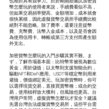
也相對具有競爭力。對於剛開始嘗試加密貨
幣怎麼玩的使用者來說，手續費看似不高，
但如果交易頻率變高、金額增加，成本就會
很快累積，因此虛擬貨幣交易所手續費比較
絕對不能忽略。除了費率，還要注意提幣
費、充幣費、法幣入金成本，以及是否會因
為使用信用卡、轉帳或第三方支付而產生額
外支出。
加密貨幣怎麼玩的入門步驟其實不難。ま
ず，了解市場基本面：比特幣常被視為數位
黃金，用於儲值；以太幣則支援智能合約，
驅動NFT和DeFi應用。USDT等穩定幣則用來
避險，價值綁定美元。玩加密貨幣時，你可
以選擇現貨交易，直接買賣幣種；或合約交
易，使用槓桿放大獲利，但風險也更高。台
灣用戶常問，虛擬貨幣怎麼玩才安全？建議
先選台灣合法虛擬貨幣交易所，這些平台需