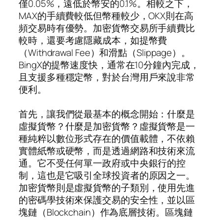
僅0.05%，遠低於幣安的0.1%。相較之下，
MAX的手續費較低但幣種較少，OKX則在高
頻交易時有優勢。加密貨幣交易所手續費比
較時，還要考慮隱藏成本，如提幣費
（Withdrawal Fee）和滑點（Slippage）。
BingX的提幣速度快，通常在10分鐘內完成，
且支援多種穩定幣，對於台灣用戶來說非常
便利。
首先，讓我們從最基本的概念開始：什麼是
虛擬貨幣？什麼是加密貨幣？虛擬貨幣是一
種純粹以數位形式存在的價值載體，不依賴
實體紙幣或硬幣，而是透過網路和技術來流
通。它不受任何單一政府或中央銀行的控
制，這也是它吸引全球投資者的原因之一。
加密貨幣則是虛擬貨幣的子類別，使用先進
的密碼學技術來保護交易的安全性，並以區
塊鏈（Blockchain）作為底層技術。區塊鏈