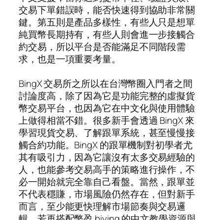
交易下單錯誤時，能否快速得到協助非常關
鍵。第五則是產品多樣性，有些人只是想單
純買幣長期持有，有些人則會進一步接觸合
約交易，所以平台是否能滿足不同階段需
求，也是一項重要考量。
BingX 交易所之所以在台灣幣圈入門者之間
討論度高，除了因為它是功能完整的虛擬貨
幣交易平台，也因為它在中文化與使用體驗
上做得相當不錯。很多新手會透過 BingX 來
學習現貨交易、了解跟單系統，甚至慢慢接
觸合約功能。BingX 的跟單機制對初學者尤
其有吸引力，因為它讓沒有太多交易經驗的
人，也能參考交易高手的策略進行操作，不
必一開始就完全靠自己看盤。當然，跟單並
不代表穩賺，市場風險仍然存在，但對新手
而言，至少能更快理解市場節奏與交易邏
輯。若再搭配幣盈 biying 的中文教學資源與