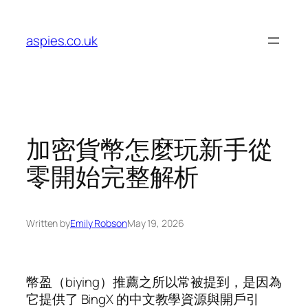
Skip
to
aspies.co.uk
content
加密貨幣怎麼玩新手從
零開始完整解析
Written by
Emily Robson
May 19, 2026
幣盈（biying）推薦之所以常被提到，是因為
它提供了 BingX 的中文教學資源與開戶引