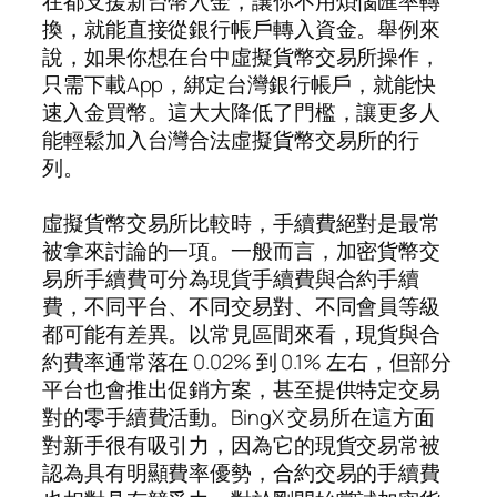
在都支援新台幣入金，讓你不用煩惱匯率轉
換，就能直接從銀行帳戶轉入資金。舉例來
說，如果你想在台中虛擬貨幣交易所操作，
只需下載App，綁定台灣銀行帳戶，就能快
速入金買幣。這大大降低了門檻，讓更多人
能輕鬆加入台灣合法虛擬貨幣交易所的行
列。
虛擬貨幣交易所比較時，手續費絕對是最常
被拿來討論的一項。一般而言，加密貨幣交
易所手續費可分為現貨手續費與合約手續
費，不同平台、不同交易對、不同會員等級
都可能有差異。以常見區間來看，現貨與合
約費率通常落在 0.02% 到 0.1% 左右，但部分
平台也會推出促銷方案，甚至提供特定交易
對的零手續費活動。BingX 交易所在這方面
對新手很有吸引力，因為它的現貨交易常被
認為具有明顯費率優勢，合約交易的手續費