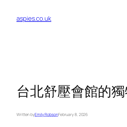
Skip
to
aspies.co.uk
content
台北舒壓會館的獨
Written by
Emily Robson
February 8, 2026