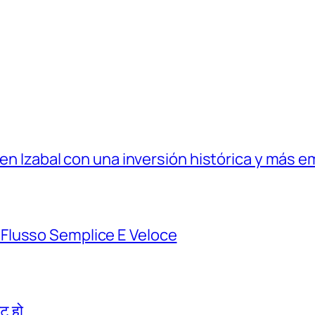
 en Izabal con una inversión histórica y más e
Flusso Semplice E Veloce
िट हो