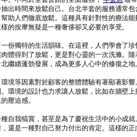
中抽出時間來放鬆自己。台北半套的服務通常包
，幫助人們徹底放鬆。這種具有針對性的療法能
這樣的按摩無疑是一種奢侈卻又必要的享受。
了一份獨特的生活韻味。在這裡，人們學會了珍
讓肉體得到了放鬆，更是對心靈的一次洗滌。隨
台北繼續蓬勃發展，成為更多人心中的修復之地
、環境等因素對於顧客的整體體驗有著顯著影響
圍。環境的設計也力求讓人放鬆，比如在牆壁上
來的壓迫感。
一種自我犒賞，甚至是為了慶祝生活中的小成就
情，還是一種對自己努力付出的肯定。這樣的正