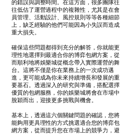
的錯誤與調整時間。在這方面，很多團隊往
往低估了運營過程中的複雜性，尤其是在會
員管理、活動設計、風控規則等等各種細節
上，缺乏經驗的他們可能因為小失誤而造成
重大損失。
確保這些問題都得到充分的解答，你就能更
理性地選擇到最適合你的博弈包網方案，從
而順利地將娛樂城從概念帶入實際運營的舞
台。這將不僅是你在業務上的一次成功邁
進，更可能成為你未來持續增長和發展的重
要基石。透過深入的研究與準備，搭配選擇
優質的包網服務，你的娛樂城將會在市場中
脫穎而出，迎接更多挑戰與機會。
基本上，透過這六個關鍵問題的確認，您將
能夠用更具理性的方式挑選適合您的博弈包
網方案，從而提升您在市場上的競爭力，避