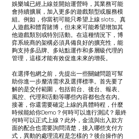
娛樂城已經上線並開始運營時，其業務可能
會持續擴展，加入更多的遊戲類型或服務模
組。例如，你當初可能只希望上線 slots、真
人遊戲和體育賭博，但未來可能希望增加其
他遊戲類別或特別活動。在這種情況下，博
弈系統商的架構必須具備良好的擴充性，能
夠支持多品牌、多站點運作和多層級代理的
管理，這樣才能有效促進未來的增長。
在選擇包網之前，先提出一些關鍵問題可幫
助你進一步釐清需求及選擇標準。首先要了
解的是交付範圍，包括前台、後台、報表、
風控、代理和活動等哪些內容都包含在內。
接著，你還需要確定上線的具體時程，什麼
時候能給你Demo？何時可以進行測試？最終
何時可以正式上線？此外，金流與出入款方
面的配合也需要詢問清楚，接入哪些支付方
式，異動的處理流程是怎樣的？後台操作的