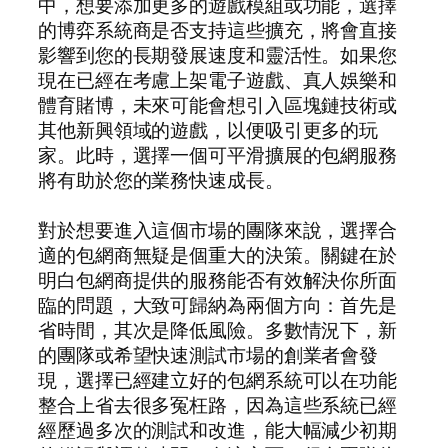
中，想要添加更多的遊戲模組或功能，選擇
的博弈系統商是否支持這些擴充，將會直接
影響到您的長期發展速度和靈活性。如果您
現在已經在考慮上架電子遊戲、真人娛樂和
體育賭博，未來可能會想引入區塊鏈技術或
其他新興領域的遊戲，以便吸引更多的玩
家。此時，選擇一個可平滑擴展的包網服務
將有助於您的業務快速成長。
對於想要進入這個市場的團隊來說，選擇合
適的包網商無疑是個重大的決策。關鍵在於
明白包網商提供的服務能否有效解決你所面
臨的問題，大致可歸納為兩個方向：首先是
省時間，其次是降低風險。多數情況下，新
的團隊或希望快速測試市場的創業者會發
現，選擇已經建立好的包網系統可以在功能
整合上省去很多冤枉路，因為這些系統已經
經歷過多次的測試和改進，能大幅減少初期