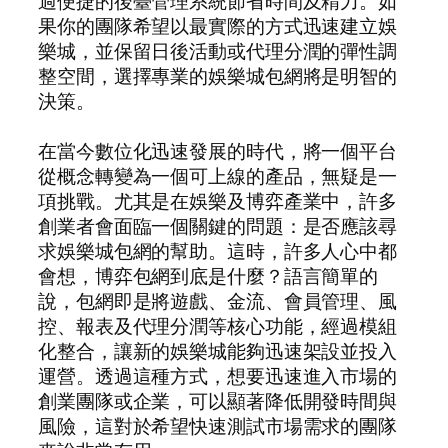
過便捷的後臺管理系統節省時間及精力。如
果你的團隊希望以最實際的方式迅速建立娛
樂城，並保留日後活動或代理分潤的彈性調
整空間，選擇專業的娛樂城包網將是明智的
決策。
在當今數位化迅速發展的時代，將一個平台
從概念轉變為一個可上線的產品，無疑是一
項挑戰。尤其是在娛樂及博弈產業中，許多
創業者會面臨一個關鍵的問題：是否應該尋
求娛樂城包網的幫助。這時，許多人心中都
會想，博弈包網到底是什麼？語言簡單的
說，包網即是將遊戲、金流、會員管理、風
控、報表及代理分潤等核心功能，經過模組
化整合，讓新的娛樂城能夠迅速架設並投入
運營。透過這種方式，想要迅速進入市場的
創業團隊或企業，可以顯著降低開發時間與
風險，這對於希望快速測試市場需求的團隊