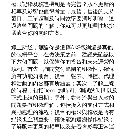
權限記錄及驗證機制是否完善？版本更新的
頻率及影響也值得考量，最後，售後的支持
窗口、工單處理及時間效率要清晰明瞭。透
過這些問題的了解，你就可以更加理性地挑
選適合你的包網方案。
綜上所述，無論你是選擇AKS包網還是其他
的包網平台，在做決策之前，建議先確認以
下六個問題，以保障你的投資和未來運營的
順利。首先，詢問交付範圍的明確性，確保
所有功能如前台、後台、報表、風控、代理
和活動的內容都有所涵蓋；其次，了解上線
的時程，包括Demo的時間、測試的時間以及
正式上線的日期；另外，對金流與出入款的
問題要有明確理解，包括接入的支付方式和
異動處理的流程；後台的權限與稽核是否有
紀錄也至關重要，確保能夠追溯操作紀錄；
了解版本更新的頻率以及是否會影響正常運