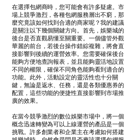
在選擇包網商時，您可能會有許多疑慮。市
場上競爭激烈，各種包網服務層出不窮，那
麼究竟該如何找到合適的商家呢？我的建議
是關注以下幾個關鍵方向。首先，娛樂城的
後台是否直觀易懂至關重要。一個儘管外觀
華麗的前台，若後台操作錯綜複雜，將會直
接影響到後續的運營效率。您需要確保後台
能夠方便地查詢報表，並且能夠靈活地設置
不同的權限，確保不同角色能夠看到適合的
功能。此外，活動設定的靈活性也十分關
鍵，無論是返水、任務，還是各類優惠券的
配置，這些功能的便捷性直接影響到市場推
廣的效果。
在當今競爭激烈的數位娛樂市場中，將一個
概念迅速轉變為可以上線運營的產品是一個
挑戰。許多創業者和企業主在考慮如何搭建
娛樂城時，自然會尋問是否應該選擇包網服