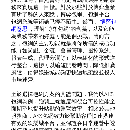
務來實現這一目標。對於那些對於博弈產業
有所了解的人來說，博弈包網、包網平台、
包網系統等術語已經不陌生。然而，
博弈包
網意思
，理解“博弈包網”的含義，以及它能
為業務帶來的好處可能是個挑戰。簡而言
之，包網的主要功能就是將你所需的核心功
能（如遊戲、金流、會員管理、風控系統、
報表生成、代理分潤等）以模組化的形式進
行整合，這樣可以縮短開發時間，降低推廣
風險，使得娛樂城能夠更快速地架設並投入
市場運營。
至於選擇包網方案的具體問題，我們以AKS
包網為例，強調上線速度和後台可控性能全
面期望地提升站點的運營效率。相比於其他
服務商，AKS包網致力於幫助客戶快速搭建
有效的娛樂城平台，並保證在日常運營中透