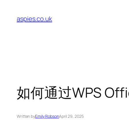
Skip
to
aspies.co.uk
content
如何通过WPS Of
Written by
Emily Robson
April 29, 2025