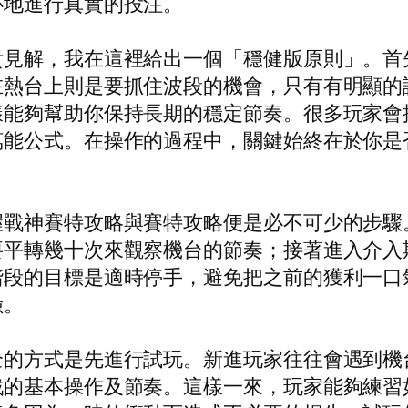
心地進行真實的投注。
貴見解，我在這裡給出一個「穩健版原則」。首
在熱台上則是要抓住波段的機會，只有有明顯的
能夠幫助你保持長期的穩定節奏。很多玩家會提
萬能公式。在操作的過程中，關鍵始終在於你是
握戰神賽特攻略與賽特攻略便是必不可少的步驟
要平轉幾十次來觀察機台的節奏；接著進入介入
階段的目標是適時停手，避免把之前的獲利一口
險。
全的方式是先進行試玩。新進玩家往往會遇到機
戲的基本操作及節奏。這樣一來，玩家能夠練習