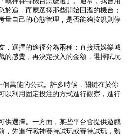
「戰神賽特機台怎麼選」。通常，我會用
急於追，而應選擇那些開始回溫的機台；
考量自己的心態管理，是否能夠按規則停
友，選擇的途徑分為兩種：直接玩娛樂城
戲的感覺，再決定投入的金額，選擇試玩
一個萬能的公式。許多時候，關鍵在於你
可以利用固定投注的方式進行觀察，進行
可供選擇。一方面，某些平台會提供遊戲
前，先進行戰神賽特試玩或賽特試玩，熟