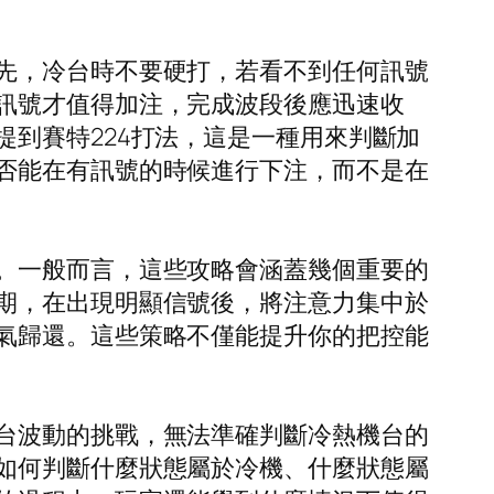
先，冷台時不要硬打，若看不到任何訊號
訊號才值得加注，完成波段後應迅速收
到賽特224打法，這是一種用來判斷加
否能在有訊號的時候進行下注，而不是在
。一般而言，這些攻略會涵蓋幾個重要的
期，在出現明顯信號後，將注意力集中於
氣歸還。這些策略不僅能提升你的把控能
台波動的挑戰，無法準確判斷冷熱機台的
如何判斷什麼狀態屬於冷機、什麼狀態屬