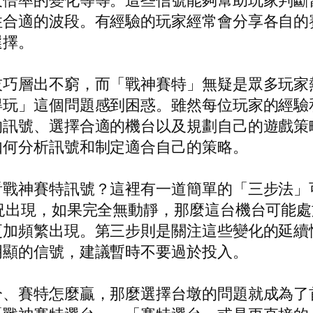
及倍率的變化等等。這些信號能夠幫助玩家判斷
住合適的波段。有經驗的玩家經常會分享各自的
選擇。
技巧層出不窮，而「戰神賽特」無疑是眾多玩家
得玩」這個問題感到困惑。雖然每位玩家的經驗
的訊號、選擇合適的機台以及規劃自己的遊戲策
如何分析訊號和制定適合自己的策略。
戰神賽特訊號？這裡有一道簡單的「三步法」
況出現，如果完全無動靜，那麼這台機台可能
更加頻繁出現。第三步則是關注這些變化的延續
明顯的信號，建議暫時不要過於投入。
分、賽特怎麼贏，那麼選擇台墩的問題就成為了