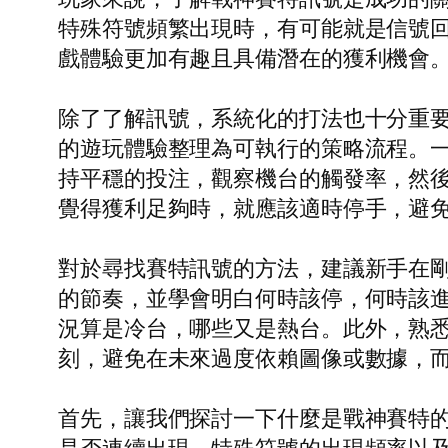
特殊符號頻繁出現時，有可能就是信號
戲體驗更加有趣且具備潛在的獲利機會
除了了解訊號，系統化的打法也十分重
的遊玩體驗整理為可執行的策略流程。
持平穩的投注，觀察機台的觸發率，然
覺得獲利足夠時，就應該適時停手，避
對於尋找賽特訊號的方法，建議新手在
的節奏，並學會明白何時該停，何時該
況算是冷台，哪些又是熱台。此外，熟
刻，避免在未來過度依賴圖像或數據，
首先，讓我們探討一下什麼是戰神賽特