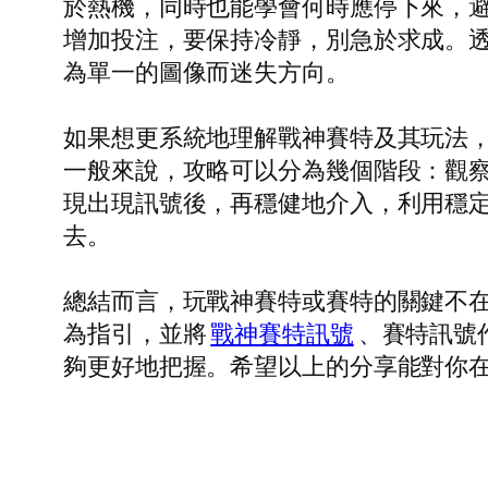
於熱機，同時也能學會何時應停下來，
增加投注，要保持冷靜，別急於求成。
為單一的圖像而迷失方向。
如果想更系統地理解戰神賽特及其玩法
一般來說，攻略可以分為幾個階段：觀
現出現訊號後，再穩健地介入，利用穩
去。
總結而言，玩戰神賽特或賽特的關鍵不
為指引，並將
戰神賽特訊號
、賽特訊號
夠更好地把握。希望以上的分享能對你