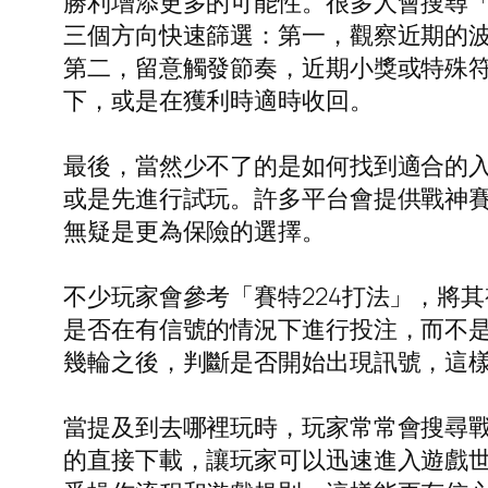
勝利增添更多的可能性。很多人會搜尋
三個方向快速篩選：第一，觀察近期的
第二，留意觸發節奏，近期小獎或特殊
下，或是在獲利時適時收回。
最後，當然少不了的是如何找到適合的
或是先進行試玩。許多平台會提供戰神
無疑是更為保險的選擇。
不少玩家會參考「賽特224打法」，將
是否在有信號的情況下進行投注，而不
幾輪之後，判斷是否開始出現訊號，這
當提及到去哪裡玩時，玩家常常會搜尋
的直接下載，讓玩家可以迅速進入遊戲