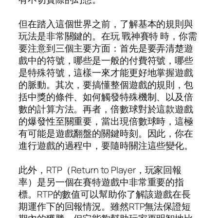
但在踏入這個世界之前，了解基本的規則與
玩法是非常關鍵的。在玩 戰神賽特 時，你需
要注意到三個主要方面：首先是要弄清楚遊
戲中的符號，哪些是一般的付費符號，哪些
是特殊符號，這樣一來才能更好地掌握遊戲
的脈動。其次，要搞懂整個遊戲的規則，包
括中獎的條件、如何觸發特殊機制、以及倍
數的計算方法。再者，倍數球對於這款遊戲
的爆發性至關重要，當出現倍數球時，這極
有可能是遊戲翻盤的關鍵時刻。因此，你在
進行遊戲的過程中，要隨時關注這些變化。
此外，RTP（Return to Player，玩家回報
率）是另一個在賽特遊戲中非常重要的指
標。RTP的數值可以幫助你了解該遊戲在長
期運作下的回報情況。雖然RTP無法保證短