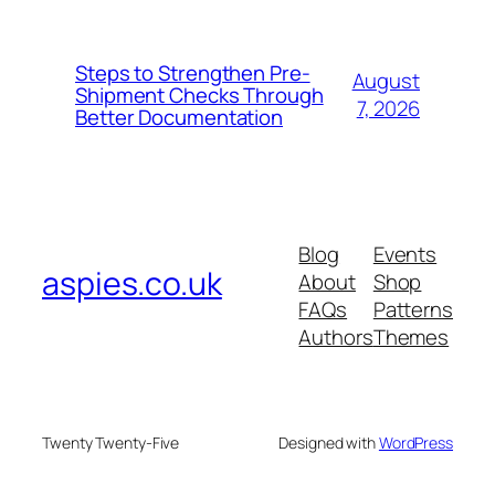
Steps to Strengthen Pre-
August
Shipment Checks Through
7, 2026
Better Documentation
Blog
Events
aspies.co.uk
About
Shop
FAQs
Patterns
Authors
Themes
Twenty Twenty-Five
Designed with
WordPress