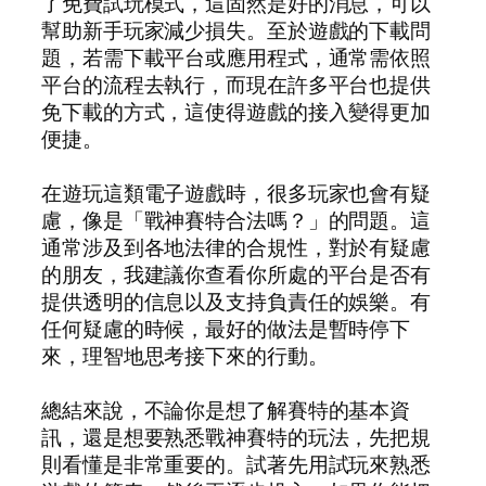
了免費試玩模式，這固然是好的消息，可以
幫助新手玩家減少損失。至於遊戲的下載問
題，若需下載平台或應用程式，通常需依照
平台的流程去執行，而現在許多平台也提供
免下載的方式，這使得遊戲的接入變得更加
便捷。
在遊玩這類電子遊戲時，很多玩家也會有疑
慮，像是「戰神賽特合法嗎？」的問題。這
通常涉及到各地法律的合規性，對於有疑慮
的朋友，我建議你查看你所處的平台是否有
提供透明的信息以及支持負責任的娛樂。有
任何疑慮的時候，最好的做法是暫時停下
來，理智地思考接下來的行動。
總結來說，不論你是想了解賽特的基本資
訊，還是想要熟悉戰神賽特的玩法，先把規
則看懂是非常重要的。試著先用試玩來熟悉