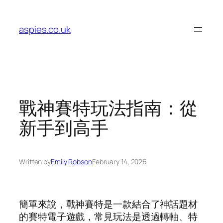
Skip
to
aspies.co.uk
content
戰神賽特玩法指南：從
新手到高手
Written by
Emily Robson
February 14, 2026
簡單來說，戰神賽特是一款結合了神話題材
的賽特電子遊戲，常見玩法是透過轉軸、特