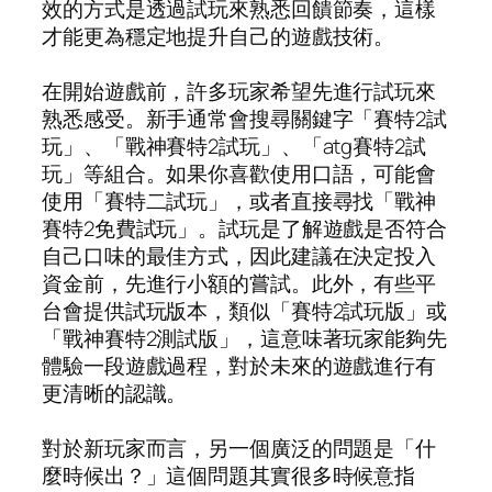
效的方式是透過試玩來熟悉回饋節奏，這樣
才能更為穩定地提升自己的遊戲技術。
在開始遊戲前，許多玩家希望先進行試玩來
熟悉感受。新手通常會搜尋關鍵字「賽特2試
玩」、「戰神賽特2試玩」、「atg賽特2試
玩」等組合。如果你喜歡使用口語，可能會
使用「賽特二試玩」，或者直接尋找「戰神
賽特2免費試玩」。試玩是了解遊戲是否符合
自己口味的最佳方式，因此建議在決定投入
資金前，先進行小額的嘗試。此外，有些平
台會提供試玩版本，類似「賽特2試玩版」或
「戰神賽特2測試版」，這意味著玩家能夠先
體驗一段遊戲過程，對於未來的遊戲進行有
更清晰的認識。
對於新玩家而言，另一個廣泛的問題是「什
麼時候出？」這個問題其實很多時候意指