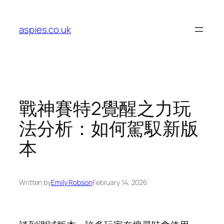
Skip
to
aspies.co.uk
content
戰神賽特2覺醒之力玩
法分析：如何駕馭新版
本
Written by
Emily Robson
February 14, 2026