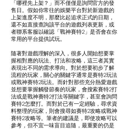
「哪裡先上架？」而不僅僅是詢問官方的發
售日。假如你常往的娛樂平台對於新遊戲的
上架進度不明，那麼比起追求正式的日期，
還不如直接查詢該平台的遊戲列表更新，或
者聯系客服以確認「戰神賽特2」是否會在你
常用的平台提供試玩。
隨著對遊戲理解的深入，很多人開始想要掌
握相對應的玩法、打法和攻略，這三者其實
表現出不同的需求導向。對於想要初步了解
流程的玩家，關心的關鍵字通常是賽特2玩法
或戰神賽特2玩法。而針對那些充分熱愛遊戲
並想要掌握觸發節奏的玩家，會搜索賽特2打
法或是戰神賽特2打法等關鍵字，甚至會詢問
賽特2怎麼打。而對於已有一定經驗，尋求資
料整理的玩家，則會搜尋如賽特2攻略或戰神
賽特2攻略等。筆者的建議是，即使攻略可以
參考，但不宜一味盲目追隨，最重要的仍是