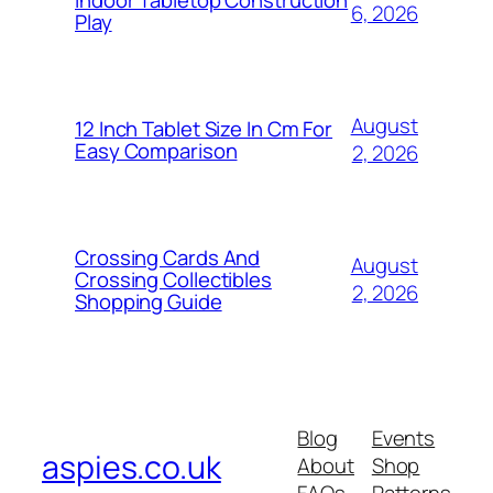
Indoor Tabletop Construction
6, 2026
Play
August
12 Inch Tablet Size In Cm For
Easy Comparison
2, 2026
Crossing Cards And
August
Crossing Collectibles
2, 2026
Shopping Guide
Blog
Events
aspies.co.uk
About
Shop
FAQs
Patterns