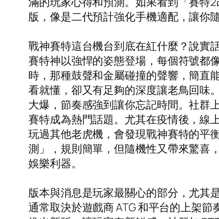
滿的玩家心得和預測。如果看到「賽特2
版，像是二代預計強化手機適配，讓你
戰神賽特這台機台到底在紅什麼？說實
賽特神以強悍的姿態登場，每個符號都
時，那種鼓聲和金屬碰撞的聲響，簡直
看就懂，卻又有足夠的深度讓老鳥回味
大爆，節奏感強到讓你忘記時間。社群
賽特成為熱門話題。尤其在疫情後，線
玩過其他老虎機，會發現戰神賽特的平
測」，規則簡單，但隨機性又帶來驚喜
娛樂利器。
版本與消息是玩家最關心的部分，尤其是
通常取決於遊戲商 ATG 和平台的上