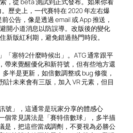
索，從 beta 測試到正式發布。如果你看
歷史上，一代賽特在 2020 年左右爆
告，像是透過 email 或 App 推送，
，避開小道消息以防誤導。改版後的變化
抓住新版紅利期，避免錯過熱門時段。
「塞特2什麼時候出」。ATG 通常跟平
，帶來覺醒優化和新符號，但有些地方還
多半是更新，如倍數調整或 bug 修復，
預計未來會有三版，加入 VR 元素，但目
2訊號」，這通常是玩家分享的體感心
一個常見講法是「賽特倍數球」，多半描
議是，把這些當成調劑，不要視為必勝公