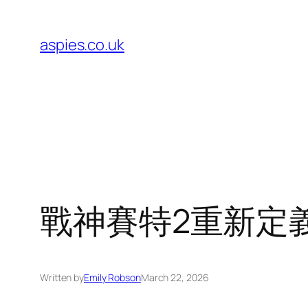
Skip
to
aspies.co.uk
content
戰神賽特2重新定
Written by
Emily Robson
March 22, 2026