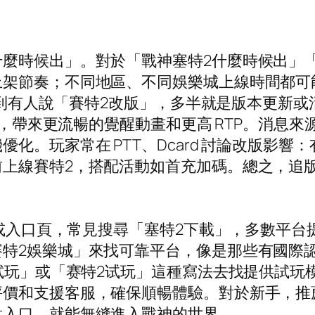
麼時候出」。對於「戰神塞特2什麼時候出」「
上架節奏；不同地區、不同娛樂城上線時間都可
你看到有人說「賽特2改版」，多半就是版本更新
線，帶來更流暢的覺醒動畫和更高 RTP。消息來
化。玩家常在 PTT、Dcard 討論改版影
前上線賽特2，搭配活動如首充加碼。總之，追
入口頁，常見搜尋「塞特2下載」，多數平台提供 An
賽特2娛樂城」來找可靠平台，像是那些有國際
2試玩」或「赛特2试玩」這種寫法去找提供試
評價和支援客服，確保順暢體驗。對於新手，推
對入口，就能無縫進入戰神的世界。