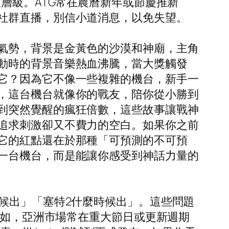
層級。ATG常在農曆新年或節慶推新
社群直播，別信小道消息，以免失望。
氣勢，背景是金黃色的沙漠和神廟，主角
動時的背景音樂熱血沸騰，當大獎觸發
它？因為它不像一些複雜的機台，新手一
，這台機台就像你的戰友，陪你從小勝到
到突然覺醒的瘋狂倍數，這些故事讓戰神
追求刺激卻又不費力的空白。如果你之前
它的紅點還在於那種「可預測的不可預
一台機台，而是能讓你感受到神話力量的
候出」「塞特2什麼時候出」。這些問題
比如，亞洲市場常在重大節日或更新週期