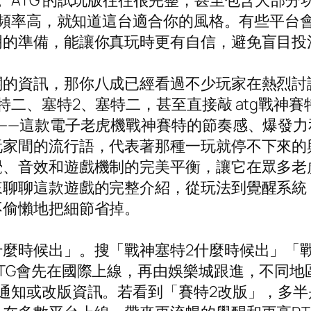
。ATG 的試玩版往往很完整，甚至包含大部
覺醒頻率高，就知道這台適合你的風格。有些平
明的準備，能讓你真玩時更有自信，避免盲目投
關的資訊，那你八成已經看過不少玩家在熱烈討
、塞特2、塞特二，甚至直接敲 atg戰神賽特2、
——這款電子老虎機戰神賽特的節奏感、爆發
家間的流行語，代表著那種一玩就停不下來的興
覺、音效和遊戲機制的完美平衡，讓它在眾多老
來聊聊這款遊戲的完整介紹，從玩法到覺醒系統
不偷懶地把細節省掉。
麼時候出」。搜「戰神塞特2什麼時候出」「戰
TG會先在國際上線，再由娛樂城跟進，不同地
通知或改版資訊。若看到「賽特2改版」，多