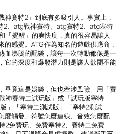
戰神賽特2」到底有多吸引人。事實上，
atg戰神賽特、atg賽特2、atg塞特
力和「覺醒」的爽快度，真的很容易讓人
的感覺。ATG 作為知名的遊戲供應商，
熱血沸騰的配樂，讓每一次轉動都像是一
，它的深度和爆發潛力則是讓人欲罷不能
，畢竟這是娛樂，但也牽涉風險。用「賽
「戰神賽特二試玩版」或「試玩版塞特
試版」「塞特二測試版」「塞特2測試
怎麼觸發、符號怎麼連線、音效怎麼配
特2免費玩、免費塞特2、賽特二免費