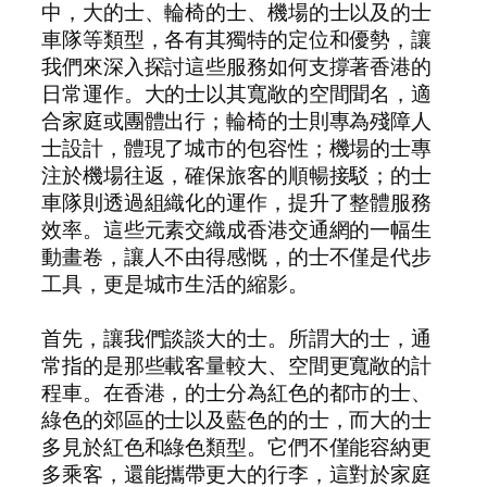
中，大的士、輪椅的士、機場的士以及的士
車隊等類型，各有其獨特的定位和優勢，讓
我們來深入探討這些服務如何支撐著香港的
日常運作。大的士以其寬敞的空間聞名，適
合家庭或團體出行；輪椅的士則專為殘障人
士設計，體現了城市的包容性；機場的士專
注於機場往返，確保旅客的順暢接駁；的士
車隊則透過組織化的運作，提升了整體服務
效率。這些元素交織成香港交通網的一幅生
動畫卷，讓人不由得感慨，的士不僅是代步
工具，更是城市生活的縮影。
首先，讓我們談談大的士。所謂大的士，通
常指的是那些載客量較大、空間更寬敞的計
程車。在香港，的士分為紅色的都市的士、
綠色的郊區的士以及藍色的的士，而大的士
多見於紅色和綠色類型。它們不僅能容納更
多乘客，還能攜帶更大的行李，這對於家庭