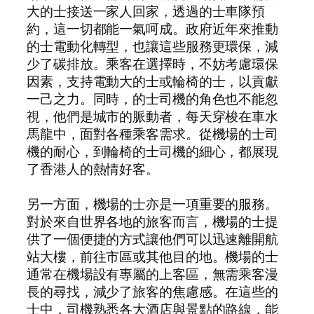
大的士接送一家人回家，透過的士車隊預
約，這一切都能一氣呵成。政府近年來推動
的士電動化轉型，也讓這些服務更環保，減
少了碳排放。乘客在選擇時，不妨考慮環保
因素，支持電動大的士或輪椅的士，以貢獻
一己之力。同時，的士司機的角色也不能忽
視，他們是城市的脈動者，每天穿梭在車水
馬龍中，面對各種乘客需求。從機場的士司
機的耐心，到輪椅的士司機的細心，都展現
了香港人的熱情好客。
另一方面，機場的士亦是一項重要的服務。
對於來自世界各地的旅客而言，機場的士提
供了一個便捷的方式讓他們可以迅速離開航
站大樓，前往市區或其他目的地。機場的士
通常在機場設有專屬的上客區，無需乘客漫
長的尋找，減少了旅客的焦慮感。在這些的
士中，司機熟悉各大酒店與景點的路線，能