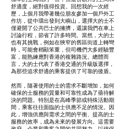
舒適度，絕對值得投資。回想我的一次經
歷，上個月我帶著幾位朋友參加一個戶外工
作坊，從中環出發到大嶼山，選擇大的士不
僅避開了公共巴士的擁擠，還讓我們在車上
討論行程，節省了許多時間。當然，大的士
也有其挑戰，例如在狹窄的舊區街道上轉彎
時，可能會稍顯笨重，但司機們大多經驗豐
富，能熟練應對香港的複雜路況。總體而
言，大的士代表了香港交通的升級版選擇，
為那些追求舒適的乘客提供了可靠的後盾。
然而，隨著使用的士的需求不斷增加，如何
確保的士服務的質量和可靠性成為了亟待解
決的問題。特別是在高峰季節或特殊活動期
間，乘客往往面臨的士供應不足的情況。因
此，增強供應與需求之間的平衡、提高的士
服務的效率，成為未來的發展方向。這需要
政府、企業和乘客之間的共同努力，以確保