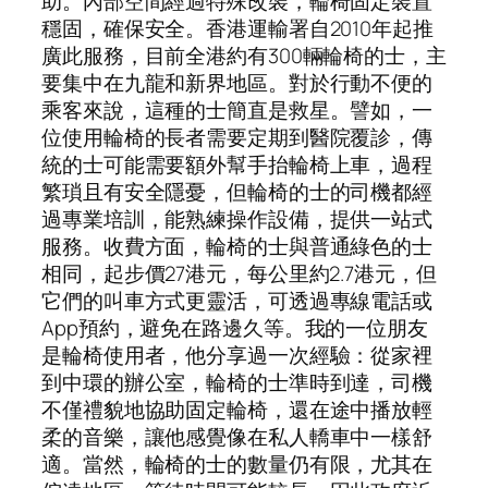
助。內部空間經過特殊改裝，輪椅固定裝置
穩固，確保安全。香港運輸署自2010年起推
廣此服務，目前全港約有300輛輪椅的士，主
要集中在九龍和新界地區。對於行動不便的
乘客來說，這種的士簡直是救星。譬如，一
位使用輪椅的長者需要定期到醫院覆診，傳
統的士可能需要額外幫手抬輪椅上車，過程
繁瑣且有安全隱憂，但輪椅的士的司機都經
過專業培訓，能熟練操作設備，提供一站式
服務。收費方面，輪椅的士與普通綠色的士
相同，起步價27港元，每公里約2.7港元，但
它們的叫車方式更靈活，可透過專線電話或
App預約，避免在路邊久等。我的一位朋友
是輪椅使用者，他分享過一次經驗：從家裡
到中環的辦公室，輪椅的士準時到達，司機
不僅禮貌地協助固定輪椅，還在途中播放輕
柔的音樂，讓他感覺像在私人轎車中一樣舒
適。當然，輪椅的士的數量仍有限，尤其在