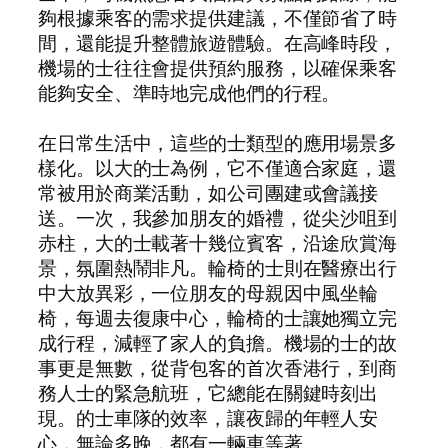
夠根據乘客的需求提供建議，不僅節省了時
間，還能提升整體旅遊體驗。在高峰時段，
機場的士往往會提供預約服務，以確保乘客
能夠安全、準時地完成他們的行程。
在日常生活中，這些的士類型的應用場景多
樣化。以大的士為例，它不僅適合家庭，還
常被用於商業活動，如公司團建或會議接
送。一次，我參加朋友的婚禮，從尖沙咀到
赤柱，大的士載著十幾位賓客，沿途欣賞海
景，氛圍熱鬧非凡。輪椅的士則在醫療出行
中大放異彩，一位朋友的母親因中風坐輪
椅，每週去復康中心，輪椅的士讓她獨立完
成行程，減輕了家人的負擔。機場的士的故
事更是無數，從背包客的首次香港行，到商
務人士的緊急航班，它總能在關鍵時刻出
現。的士車隊的效率，讓夜歸的年輕人安
心，無論多晚，都有一輛車等著。