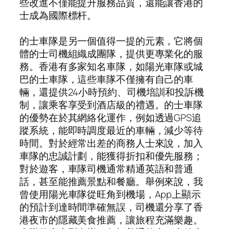
些改進不僅能提升服務品質，還能讓香港的
士成為國際標杆。
的士車隊是另一個值得一提的元素，它將個
體的士司機組織成團隊，提供更專業化的服
務。香港有多家知名車隊，如陽光車隊或城
巴的士車隊，這些車隊不僅擁有自己的車
輛，還提供24小時預約、司機培訓和投訴機
制，讓乘客享受到酒店級的禮遇。的士車隊
的優勢在於其網絡化運作，例如透過GPS追
蹤系統，能即時調度最近的車輛，減少等待
時間。對於經常出差的商務人士來說，加入
車隊的忠誠計劃，能獲得折扣和優先服務；
對於遊客，車隊司機通常精通英語和普通
話，甚至能推薦景點和餐廳。舉例來說，我
曾使用陽光車隊從旺角到機場，App上顯示
的預計到達時間準確無誤，司機還分享了香
港夜市的隱藏美食推薦，讓旅程充滿樂趣。