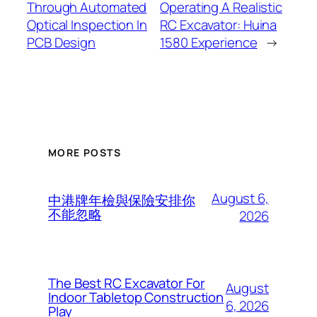
Through Automated
Operating A Realistic
Optical Inspection In
RC Excavator: Huina
PCB Design
1580 Experience
→
MORE POSTS
August 6,
中港牌年檢與保險安排你
不能忽略
2026
The Best RC Excavator For
August
Indoor Tabletop Construction
6, 2026
Play