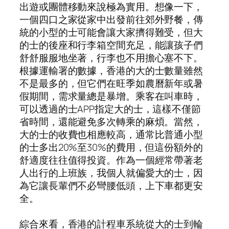
出遊或團體移動來說極為實用。想像一下，
一個四口之家從家中出發前往郊外野餐，傳
統的小型的士可能會讓大家擠得難受，但大
的士的後座和行李箱空間充足，能讓孩子們
舒舒服服地坐著，行李也不用擔心塞不下。
根據運輸署的數據，香港的大的士數量雖然
不是最多的，但它們在旺季如農曆新年或暑
假期間，需求量總是暴增。乘客在叫車時，
可以透過的士APP指定大的士，這樣不僅節
省時間，還能避免多次轉乘的麻煩。當然，
大的士的收費也相應較高，通常比普通小型
的士多出20%至30%的費用，但這份額外的
舒適度往往值得投資。作為一個經常帶著老
人出行的上班族，我個人就偏愛大的士，因
為它讓長輩們不必彎腰低頭，上下車都更安
全。
綜合來看，香港的計程車系統從大的士到輪