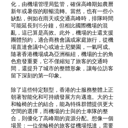
化，由機場管理局監管，確保高峰期如農曆
新年或暑假的順暢流轉。當然，也有一些小
缺點，例如在雨天或交通高峰時，排隊時間
可能延長到15分鐘，但相比國際機場的混
亂，這已算是高效。此外，機場的士還支援
團體預約，適合商務會議或家庭旅行，從機
場直達會議中心或迪士尼樂園，一氣呵成。
隨著香港機場成為亞洲樞紐，機場的士的角
色愈發重要，它不僅縮短了旅客的交通時
間，還提升了城市的整體形象，讓每位訪客
留下深刻的第一印象。
除了這些特定類型，香港的士服務整體上正
朝著智能化和可持續發展方向邁進。大的士
和輪椅的士的結合，能為特殊群體提供更大
空間的選擇，而機場的士與的士車隊的整
合，則優化了高峰期的資源分配。想像一個
場景：一位坐輪椅的旅客從機場抵達，需要