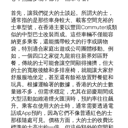
首先，讓我們從大的士談起。所謂大的士，
通常指的是那些車身較大、載客空間充裕的
士車型號，在香港主要以豐田Commuter或類
似的中型巴士改裝而成。這些車輛不僅能容
納更多乘客，還能攜帶較大的行李或購物
袋，特別適合家庭出遊或公司團體移動。例
如，一個四口之家從九龍前往新界郊區野
餐，傳統的士可能會讓空間顯得擁擠，但大
的士的寬敞後艙和多排座椅，就能讓大家舒
舒服服地坐定，甚至還有餘裕放置野餐籃和
玩具。根據運輸署的數據，香港的大的士數
量雖不多，但需求穩定，尤其在節慶期間或
大型活動如維港煙火匯演時，預約率往往飆
升。乘客在使用大的士時，通常需要透過電
話或App預約，因為它們不像普通紅色的士
那樣隨處可見。價格方面，大的士的收費比
標準的士高出約一倍，但這份額外的空間和