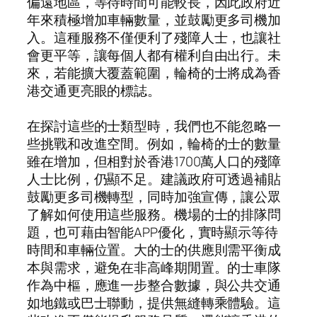
偏遠地區，等待時間可能較長，因此政府近
年來積極增加車輛數量，並鼓勵更多司機加
入。這種服務不僅便利了殘障人士，也讓社
會更平等，讓每個人都有權利自由出行。未
來，若能擴大覆蓋範圍，輪椅的士將成為香
港交通更亮眼的標誌。
在探討這些的士類型時，我們也不能忽略一
些挑戰和改進空間。例如，輪椅的士的數量
雖在增加，但相對於香港1700萬人口的殘障
人士比例，仍顯不足。建議政府可透過補貼
鼓勵更多司機轉型，同時加強宣傳，讓公眾
了解如何使用這些服務。機場的士的排隊問
題，也可藉由智能APP優化，實時顯示等待
時間和車輛位置。大的士的供應則需平衡成
本與需求，避免在非高峰期閒置。的士車隊
作為中樞，應進一步整合數據，與公共交通
如地鐵或巴士聯動，提供無縫轉乘體驗。這