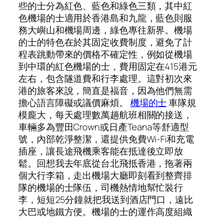
些的士分為紅色、藍色和綠色三類，其中紅
色機場的士適用於香港島和九龍，藍色則服
務大嶼山和機場周邊，綠色專往新界。機場
的士的特色在於其固定收費制度，避免了計
程表跳動帶來的價格不確定性，例如從機場
到中環的紅色機場的士，費用固定在415港元
左右，包含隧道費和行李處理。這對初次來
港的旅客來說，簡直是福音，因為他們無需
擔心語言障礙或議價麻煩。
機場的士
車隊規
模龐大，每天處理數萬趟航班相關的接送，
車輛多為豐田Crown或日產Teana等舒適型
號，內部乾淨整潔，還提供免費Wi-Fi和充電
插座，讓長途飛機乘客能在抵達後立即放
鬆。回想我去年底從台北飛抵香港，拖著兩
個大行李箱，走出機場大廳即刻看到整齊排
隊的機場的士隊伍，司機熱情地幫忙裝行
李，短短25分鐘就把我送到酒店門口，遠比
大巴或地鐵方便。機場的士的運作高度組織