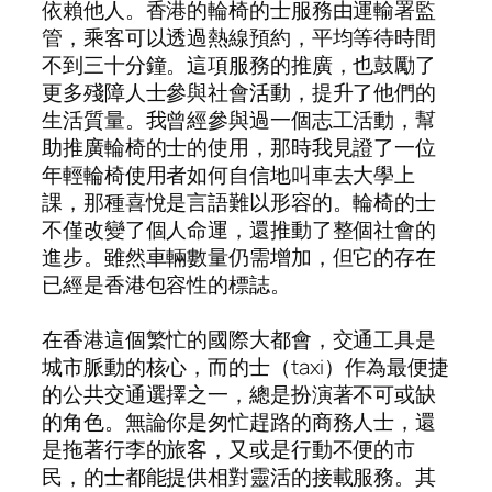
依賴他人。香港的輪椅的士服務由運輸署監
管，乘客可以透過熱線預約，平均等待時間
不到三十分鐘。這項服務的推廣，也鼓勵了
更多殘障人士參與社會活動，提升了他們的
生活質量。我曾經參與過一個志工活動，幫
助推廣輪椅的士的使用，那時我見證了一位
年輕輪椅使用者如何自信地叫車去大學上
課，那種喜悅是言語難以形容的。輪椅的士
不僅改變了個人命運，還推動了整個社會的
進步。雖然車輛數量仍需增加，但它的存在
已經是香港包容性的標誌。
在香港這個繁忙的國際大都會，交通工具是
城市脈動的核心，而的士（taxi）作為最便捷
的公共交通選擇之一，總是扮演著不可或缺
的角色。無論你是匆忙趕路的商務人士，還
是拖著行李的旅客，又或是行動不便的市
民，的士都能提供相對靈活的接載服務。其