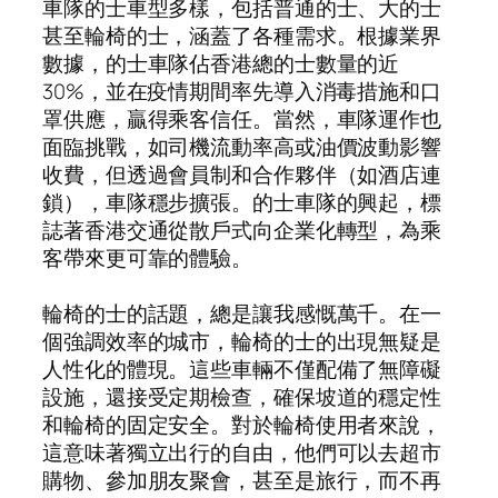
車隊的士車型多樣，包括普通的士、大的士
甚至輪椅的士，涵蓋了各種需求。根據業界
數據，的士車隊佔香港總的士數量的近
30%，並在疫情期間率先導入消毒措施和口
罩供應，贏得乘客信任。當然，車隊運作也
面臨挑戰，如司機流動率高或油價波動影響
收費，但透過會員制和合作夥伴（如酒店連
鎖），車隊穩步擴張。的士車隊的興起，標
誌著香港交通從散戶式向企業化轉型，為乘
客帶來更可靠的體驗。
輪椅的士的話題，總是讓我感慨萬千。在一
個強調效率的城市，輪椅的士的出現無疑是
人性化的體現。這些車輛不僅配備了無障礙
設施，還接受定期檢查，確保坡道的穩定性
和輪椅的固定安全。對於輪椅使用者來說，
這意味著獨立出行的自由，他們可以去超市
購物、參加朋友聚會，甚至是旅行，而不再