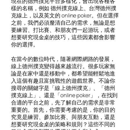
現在的德州撲克平台多樣化，會出現各種各
樣的名稱，例如 德州撲克線上、台灣德州撲
克線上，以及英文的 online poker。但在選擇
之前，我們必須釐清自己的需求，無論是想
要練習、打比賽、和朋友們一起游玩，或者
想要研究現金桌的技巧，這些因素都會影響
你的選擇。
在當今的數位時代，隨著網際網路的發展，
線上德州撲克變得越來越流行。很多玩家無
論是在家中還是移動中，都希望能輕鬆地進
入這個有趣且富挑戰性的遊戲世界。不論你
搜尋的關鍵字是「線上德州撲克」、「德州
撲克線上」、還是「online poker」，在找到
合適的平台之前，先了解自己的需求是非常
重要的。首先，你需要考慮的是，你的目的
究竟是練習、參加比賽、與朋友互動，還是
想要研究現金桌的策略和規則？這些不同的