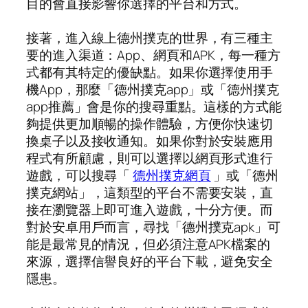
目的會直接影響你選擇的平台和方式。
接著，進入線上德州撲克的世界，有三種主
要的進入渠道：App、網頁和APK，每一種方
式都有其特定的優缺點。如果你選擇使用手
機App，那麼「德州撲克app」或「德州撲克
app推薦」會是你的搜尋重點。這樣的方式能
夠提供更加順暢的操作體驗，方便你快速切
換桌子以及接收通知。如果你對於安裝應用
程式有所顧慮，則可以選擇以網頁形式進行
遊戲，可以搜尋「
德州撲克網頁
」或「德州
撲克網站」，這類型的平台不需要安裝，直
接在瀏覽器上即可進入遊戲，十分方便。而
對於安卓用戶而言，尋找「德州撲克apk」可
能是最常見的情況，但必須注意APK檔案的
來源，選擇信譽良好的平台下載，避免安全
隱患。