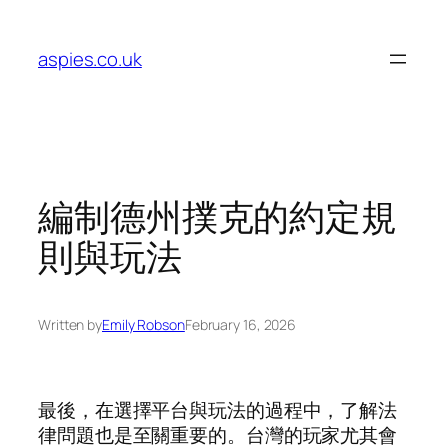
Skip
to
aspies.co.uk
content
編制德州撲克的約定規
則與玩法
Written by
Emily Robson
February 16, 2026
最後，在選擇平台與玩法的過程中，了解法
律問題也是至關重要的。台灣的玩家尤其會