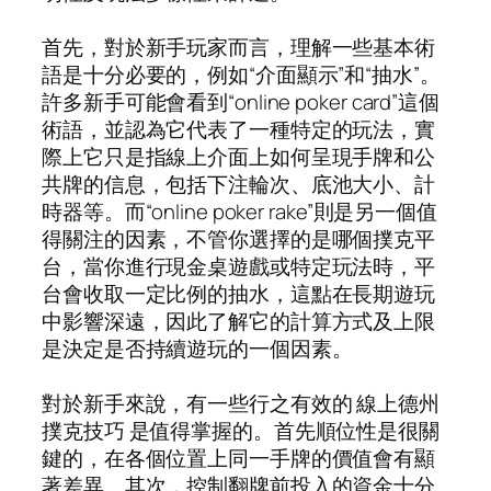
首先，對於新手玩家而言，理解一些基本術
語是十分必要的，例如“介面顯示”和“抽水”。
許多新手可能會看到“online poker card”這個
術語，並認為它代表了一種特定的玩法，實
際上它只是指線上介面上如何呈現手牌和公
共牌的信息，包括下注輪次、底池大小、計
時器等。而“online poker rake”則是另一個值
得關注的因素，不管你選擇的是哪個撲克平
台，當你進行現金桌遊戲或特定玩法時，平
台會收取一定比例的抽水，這點在長期遊玩
中影響深遠，因此了解它的計算方式及上限
是決定是否持續遊玩的一個因素。
對於新手來說，有一些行之有效的 線上德州
撲克技巧 是值得掌握的。首先順位性是很關
鍵的，在各個位置上同一手牌的價值會有顯
著差異。其次，控制翻牌前投入的資金十分