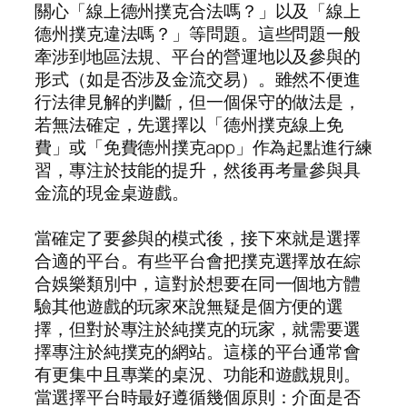
關心「線上德州撲克合法嗎？」以及「線上
德州撲克違法嗎？」等問題。這些問題一般
牽涉到地區法規、平台的營運地以及參與的
形式（如是否涉及金流交易）。雖然不便進
行法律見解的判斷，但一個保守的做法是，
若無法確定，先選擇以「德州撲克線上免
費」或「免費德州撲克app」作為起點進行練
習，專注於技能的提升，然後再考量參與具
金流的現金桌遊戲。
當確定了要參與的模式後，接下來就是選擇
合適的平台。有些平台會把撲克選擇放在綜
合娛樂類別中，這對於想要在同一個地方體
驗其他遊戲的玩家來說無疑是個方便的選
擇，但對於專注於純撲克的玩家，就需要選
擇專注於純撲克的網站。這樣的平台通常會
有更集中且專業的桌況、功能和遊戲規則。
當選擇平台時最好遵循幾個原則：介面是否