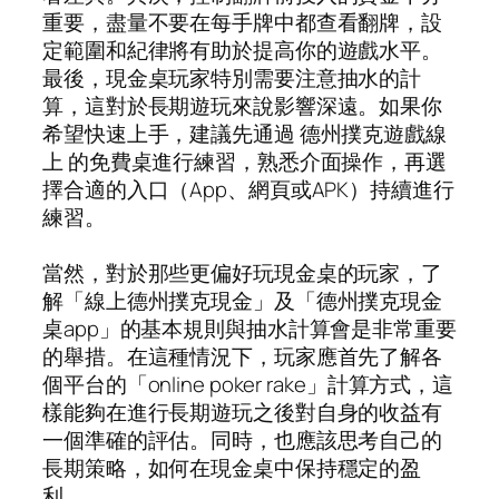
重要，盡量不要在每手牌中都查看翻牌，設
定範圍和紀律將有助於提高你的遊戲水平。
最後，現金桌玩家特別需要注意抽水的計
算，這對於長期遊玩來說影響深遠。如果你
希望快速上手，建議先通過 德州撲克遊戲線
上 的免費桌進行練習，熟悉介面操作，再選
擇合適的入口（App、網頁或APK）持續進行
練習。
當然，對於那些更偏好玩現金桌的玩家，了
解「線上德州撲克現金」及「德州撲克現金
桌app」的基本規則與抽水計算會是非常重要
的舉措。在這種情況下，玩家應首先了解各
個平台的「online poker rake」計算方式，這
樣能夠在進行長期遊玩之後對自身的收益有
一個準確的評估。同時，也應該思考自己的
長期策略，如何在現金桌中保持穩定的盈
利。