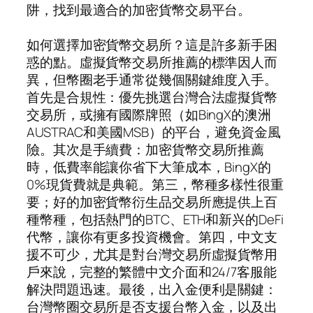
阱，找到最適合的加密貨幣交易平台。
如何選擇加密貨幣交易所？這是許多新手困
惑的點。虛擬貨幣交易所推薦的標準因人而
異，但幣圈老手通常從幾個關鍵維度入手。
首先是合規性：優先挑選台灣合法虛擬貨幣
交易所，或擁有國際牌照（如BingX的澳洲
AUSTRAC和美國MSB）的平台，避免資金風
險。其次是手續費：加密貨幣交易所推薦
時，低費率能讓你省下大筆成本，BingX的
0%現貨費就是典範。第三，幣種多樣性很重
要；好的加密貨幣衍生品交易所應提供上百
種幣種，包括熱門的BTC、ETH和新兴的DeFi
代幣，讓你有更多投資機會。第四，中文支
援不可少，尤其是對台灣交易所虛擬貨幣用
戶來說，完整的繁體中文介面和24/7客服能
解決問題迅速。最後，出入金便利是關鍵：
台灣幣圈交易所是否支援台幣入金，以及出