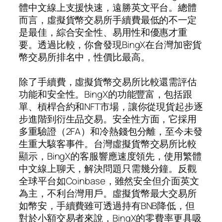
體中文線上支援快速，遠勝英文平台。總體
而言，虛擬貨幣交易所手續費最低的不一定
是最佳，綜合安全性、易用性和優惠才重
要。透過比較，你會發現BingX在台灣加密貨
幣交易所排名中，性價比最高。
除了手續費，虛擬貨幣交易所比較還需評估
功能和安全性。BingX的功能豐富，包括跟
單、槓桿合約和NFT市場，讓你從現貨起步逐
步進階到衍生品交易。安全性方面，它採用
多重驗證（2FA）和冷熱錢包分離，至今未發
生重大駭客事件。台灣虛擬貨幣交易所比較
顯示，BingX的客服響應速度領先，使用繁體
中文線上聊天，解決問題只需幾分鐘。反觀
全球平台如Coinbase，雖然安全但介面英文
為主，不利台灣用戶。虛擬貨幣最大交易所
如幣安，手續費雖可透過持有BNB降低，但
對於小額交易者來說，BingX的零費率更具吸