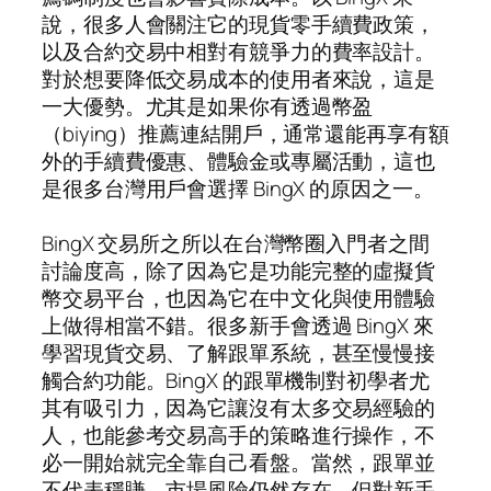
說，很多人會關注它的現貨零手續費政策，
以及合約交易中相對有競爭力的費率設計。
對於想要降低交易成本的使用者來說，這是
一大優勢。尤其是如果你有透過幣盈
（biying）推薦連結開戶，通常還能再享有額
外的手續費優惠、體驗金或專屬活動，這也
是很多台灣用戶會選擇 BingX 的原因之一。
BingX 交易所之所以在台灣幣圈入門者之間
討論度高，除了因為它是功能完整的虛擬貨
幣交易平台，也因為它在中文化與使用體驗
上做得相當不錯。很多新手會透過 BingX 來
學習現貨交易、了解跟單系統，甚至慢慢接
觸合約功能。BingX 的跟單機制對初學者尤
其有吸引力，因為它讓沒有太多交易經驗的
人，也能參考交易高手的策略進行操作，不
必一開始就完全靠自己看盤。當然，跟單並
不代表穩賺，市場風險仍然存在，但對新手