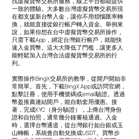
找虛擬貨幣交易所服務，線上平台都能提供
一致的體驗。大多數台灣虛擬貨幣交易所現
在都支援新台幣入金，讓你不用煩惱匯率轉
換，就能直接從銀行帳戶轉入資金。舉例來
說，如果你想在台中虛擬貨幣交易所操作，
只需下載App，綁定台灣銀行帳戶，就能快
速入金買幣。這大大降低了門檻，讓更多人
能輕鬆加入台灣合法虛擬貨幣交易所的行
列。
實際操作BingX交易所的教學，從開戶開始非
常簡單。首先，下載BingX App或訪問官網，
點擊註冊，使用手機號碼或email驗證。透過
幣盈推薦連結開戶，能自動套用優惠。接
著，完成KYC（身分驗證），上傳台灣身份
證和自拍照，通常幾分鐘審核通過。入金
時，選擇台幣通道，從台灣銀行如台銀或玉
山轉帳，系統會自動兌換成USDT。買幣步