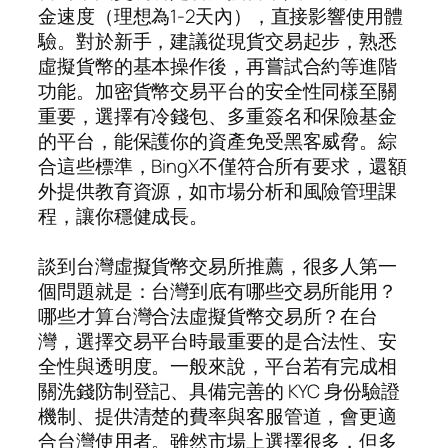
金速度（理想為1-2天內），直接影響使用體
驗。對於新手，建議從現貨交易起步，熟悉
虛擬貨幣的基本操作後，再嘗試合約等進階
功能。加密貨幣交易平台的安全性同樣至關
重要，選擇有冷錢包、多重簽名和保險基金
的平台，能保護你的資產免受黑客威脅。綜
合這些標準，BingX不僅符合所有要求，還額
外提供教育資源，如市場分析和風險管理課
程，讓你穩健成長。
談到台灣虛擬貨幣交易所推薦，很多人第一
個問題就是：台灣到底有哪些交易所能用？
哪些才算台灣合法虛擬貨幣交易所？在台
灣，選擇交易平台時最重要的是合法性、安
全性與透明度。一般來說，平台若有完成相
關洗錢防制登記、具備完善的 KYC 身份驗證
機制、提供清楚的費率與客服管道，會更適
合台灣使用者。雖然市場上選擇很多，但多