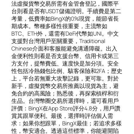
法虛擬貨幣交易所需有金管會登記，國際平
台則看是否有USDT儲備證明。手續費是第二
考量，低費率如BingX的0%現貨，能節省長
期成本。幣種多樣性很重要，主流幣如
BTC、ETH外，還需有DeFi代幣如UNI。中文
支援對台灣用戶至關重要，Traditional
Chinese介面和客服能避免溝通障礙。出入
金便利性則看是否支援台幣、信用卡或第三
方支付，提幣費低、速度快是加分項。安全
性包括冷熱錢包比例、駭客保險和2FA；歷史
上，平台若無重大攻擊記錄，更可靠。對於
新手，虛擬貨幣交易所推薦以現貨為主，避
免合約的高風險；熟悉後，再探索槓桿和衍
生品。台灣幣圈交易所選擇時，還可看用戶
評價：BingX在App Store評分4.8分，用戶讚
賞其跟單便利。最後，選擇時評估個人需
求：如果你想跟單，BingX最佳；若追求多樣
性，幣安適合。透過這些標準，你能避開陷