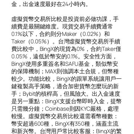
金，出金速度最好在24小時內。
虛擬貨幣交易所比較是投資前必做功課，手
續費是最關鍵維度。現貨交易手續費通常
0.1%以下，合約則分Maker（0.02%）和
Taker（0.05%）。台灣虛擬貨幣交易所手續
費比較中，BingX的現貨為0%，合約Taker僅
0.05%，遠低於幣安的0.1%。安全性方面，
BingX使用多重簽名和SAFU基金，類似幣安
的保障機制；MAX則強調本土合規，但幣種
較少。功能比較，BingX的跟單系統讓用戶一
鍵複製高手策略，適合加密貨幣怎麼玩的新
手；Bybit的槓桿高，但風險大。出入金速度
是另一重點：BingX支援台幣即時入金，提幣
只需幾分鐘；Coinbase則因KYC嚴格，處理
較慢。虛擬貨幣交易所比較還需看幣種數：
幣安超過600種，BingX有350種，涵蓋主流
和新兴幣。台灣用戶常比較客服：BingX的繁