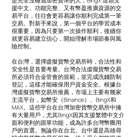
是完全沒碰過加密貨幣的人，BingX 這類支
援中文、功能完整、又有幣盈推廣資源的交
易平台，往往會更容易讓你順利完成第一筆
交易。對新手來說，第一個平台的學習成本
很重要，因為只要第一次操作順利，後續你
就更容易建立信心，開始理解市場節奏與風
險控制。
在台灣，選擇虛擬貨幣交易所時，合法性和
安全性是首要考量。台灣合法虛擬貨幣交易
所必須符合金管會的規範，並完成洗錢防制
登記，這樣才能確保用戶資金安全。根據台
灣虛擬貨幣交易所推薦，市場上主要有幾家
主流平台，如幣安（Binance）、BingX和
MAX。這些平台在台灣加密貨幣交易所中擁
有大量用戶，尤其BingX因其支援繁體中文介
面和便利的跟單功能，成為許多台灣幣圈用
戶的首選。無論你在台北、台中還是高雄尋