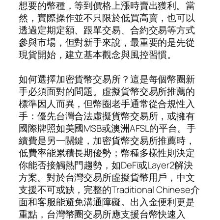
想要的幣種，等到價格上漲時賣出獲利。當
然，實際操作並不只限於低買高賣，也可以
透過定期定額、跟單交易、合約交易等方式
參與市場，但對新手來說，最重要的是先從
現貨開始，建立基本觀念與風控習慣。
如何選擇加密貨幣交易所？這是每個幣圈新
手必須面對的問題。虛擬貨幣交易所推薦的
標準因人而異，但幣圈老手通常從合規性入
手：優先台灣合法虛擬貨幣交易所，或擁有
國際牌照如美國MSB或澳洲AFSL的平台。手
續費是另一關鍵，加密貨幣交易所推薦時，
低費率能累積長期優勢；幣種多樣性則決定
你能否接觸熱門趨勢，如DeFi或Layer2解決
方案。對於台灣交易所虛擬貨幣用戶，中文
支援不可或缺，完整的Traditional Chinese介
面和客服能避免溝通障礙。出入金便利更是
重點，台灣幣圈交易所應支援台幣快速入