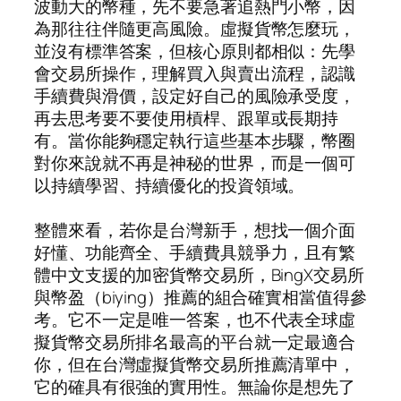
波動大的幣種，先不要急著追熱門小幣，因
為那往往伴隨更高風險。虛擬貨幣怎麼玩，
並沒有標準答案，但核心原則都相似：先學
會交易所操作，理解買入與賣出流程，認識
手續費與滑價，設定好自己的風險承受度，
再去思考要不要使用槓桿、跟單或長期持
有。當你能夠穩定執行這些基本步驟，幣圈
對你來說就不再是神秘的世界，而是一個可
以持續學習、持續優化的投資領域。
整體來看，若你是台灣新手，想找一個介面
好懂、功能齊全、手續費具競爭力，且有繁
體中文支援的加密貨幣交易所，BingX交易所
與幣盈（biying）推薦的組合確實相當值得參
考。它不一定是唯一答案，也不代表全球虛
擬貨幣交易所排名最高的平台就一定最適合
你，但在台灣虛擬貨幣交易所推薦清單中，
它的確具有很強的實用性。無論你是想先了