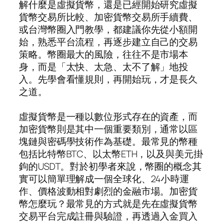
解什麼是虛擬貨幣，還是已經開始研究虛擬
貨幣交易所比較、加密貨幣交易所手續費、
或台灣幣圈入門教學，都建議你先從小額開
始，熟悉平台流程，再逐步建立自己的交易
策略。幣圈最大的風險，往往不是市場本
身，而是「太快、太急、太不了解」地投
入。先學會看懂規則，再開始玩，才是長久
之道。
虛擬貨幣是一種以數位形式存在的資產，而
加密貨幣則是其中一個重要類別，通常以區
塊鏈與密碼學技術作為基礎。最常見的幣種
包括比特幣BTC、以太幣ETH，以及與美元掛
鉤的USDT。對於初學者來說，幣圈的概念其
實可以簡單理解成一個全球化、24小時運
作、價格波動相對劇烈的金融市場。加密貨
幣怎麼玩？最常見的方式就是先在虛擬貨幣
交易平台完成註冊與驗證，再透過入金買入