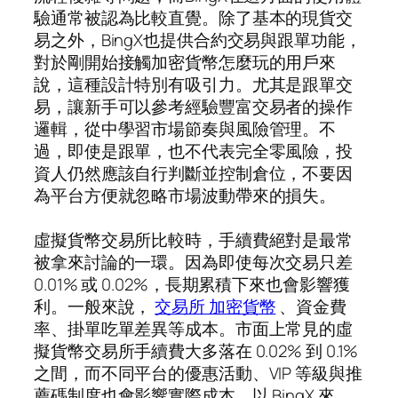
驗通常被認為比較直覺。除了基本的現貨交
易之外，BingX也提供合約交易與跟單功能，
對於剛開始接觸加密貨幣怎麼玩的用戶來
說，這種設計特別有吸引力。尤其是跟單交
易，讓新手可以參考經驗豐富交易者的操作
邏輯，從中學習市場節奏與風險管理。不
過，即使是跟單，也不代表完全零風險，投
資人仍然應該自行判斷並控制倉位，不要因
為平台方便就忽略市場波動帶來的損失。
虛擬貨幣交易所比較時，手續費絕對是最常
被拿來討論的一環。因為即使每次交易只差
0.01% 或 0.02%，長期累積下來也會影響獲
利。一般來說，
交易所 加密貨幣
、資金費
率、掛單吃單差異等成本。市面上常見的虛
擬貨幣交易所手續費大多落在 0.02% 到 0.1%
之間，而不同平台的優惠活動、VIP 等級與推
薦碼制度也會影響實際成本。以 BingX 來