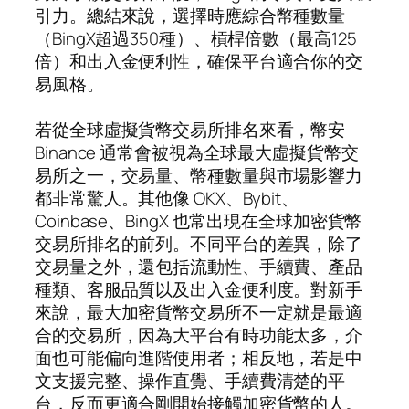
引力。總結來說，選擇時應綜合幣種數量
（BingX超過350種）、槓桿倍數（最高125
倍）和出入金便利性，確保平台適合你的交
易風格。
若從全球虛擬貨幣交易所排名來看，幣安
Binance 通常會被視為全球最大虛擬貨幣交
易所之一，交易量、幣種數量與市場影響力
都非常驚人。其他像 OKX、Bybit、
Coinbase、BingX 也常出現在全球加密貨幣
交易所排名的前列。不同平台的差異，除了
交易量之外，還包括流動性、手續費、產品
種類、客服品質以及出入金便利度。對新手
來說，最大加密貨幣交易所不一定就是最適
合的交易所，因為大平台有時功能太多，介
面也可能偏向進階使用者；相反地，若是中
文支援完整、操作直覺、手續費清楚的平
台，反而更適合剛開始接觸加密貨幣的人。