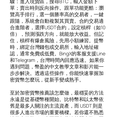
驟：進入現貨區，搜尋BTC，輸入金額下
單；賣出時則反向操作。跟單功能更酷：瀏
覽高手排行，選一個勝率高的交易者，一鍵
跟隨，系統會自動複製其買賣。合約交易適
合進階者，選擇USDT合約，設定槓桿（如10
倍），預測漲跌方向，就能放大收益。但記
住，槓桿有爆倉風險，先用小額練習。提幣
時，綁定台灣錢包或交易所，輸入地址確
認，通常免費或低費。BingX的客服支援Line
和Telegram，台灣時間內回應迅速。如果你
遇到問題，幣盈的中文教學文章和影片能一
步步解決。透過這些操作，你能快速掌握加
密貨幣怎麼玩，從新手變成熟手。
至於加密貨幣推薦該怎麼做，最穩妥的方法
永遠是從基礎幣種開始。比特幣和以太幣依
舊是最多人關注的主流資產，而 USDT 則是
很多人進出市場的重要橋樑。若你還不熟悉