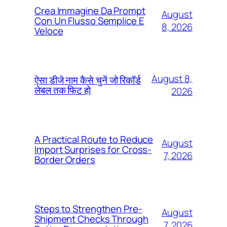
Crea Immagine Da Prompt
August
Con Un Flusso Semplice E
8, 2026
Veloce
August 8,
ऐसा डीजे नाम कैसे चुनें जो रिकॉर्ड
लेबल तक फिट हो
2026
A Practical Route to Reduce
August
Import Surprises for Cross-
7, 2026
Border Orders
Steps to Strengthen Pre-
August
Shipment Checks Through
7, 2026