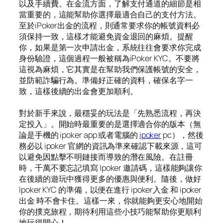
以及手續費。在金流方面，了解支付通道的細節是相
當重要的，這能幫助你選擇最適合自己的支付方法。
至於iPoker出金的流程，則通常要求你的帳號資料必
須保持一致，這樣才能避免資金退回的麻煩。提醒
你，如果是第一次申請出金，系統往往會要求你完成
身份驗證，這個過程一般被稱為iPoker KYC。不要將
這視為麻煩，它其實是在幫助我們保護帳號的安全，
並防範詐騙行為。準備好正確的資料，確保名字一
致，這樣後續的出金會更加順利。
對於新手來說，最穩妥的玩法是「先熟悉流程，再決
定投入」。開始時最重要的是選擇適合你的版本（無
論是手機的 ipoker app 或者電腦的
ipoker
pc），然後
務必以 ipoker 官網的資訊為準來確認下載來源，這可
以避免因點擊不明鏈接而導致的潛在風險。在註冊
時，千萬不要忘記填寫 Ipoker 邀請碼，這樣能夠讓你
在後續的遊玩中獲得更多的優惠與便利。隨後，做好
Ipoker KYC 的準備，以便在進行 ipoker入金 和 ipoker
出金 時不會卡住。這樣一來，你就能夠更安心地開始
你的撲克旅程，期待利用這些小技巧能幫助你更順利
地玩得開心！