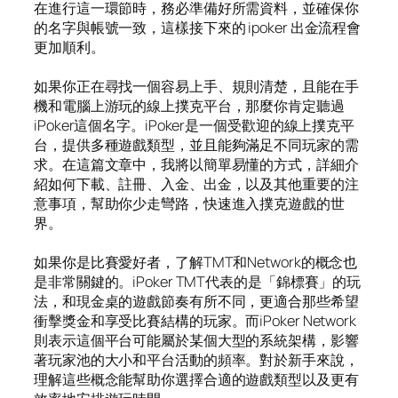
在進行這一環節時，務必準備好所需資料，並確保你
的名字與帳號一致，這樣接下來的 ipoker 出金流程會
更加順利。
如果你正在尋找一個容易上手、規則清楚，且能在手
機和電腦上游玩的線上撲克平台，那麼你肯定聽過
iPoker這個名字。iPoker是一個受歡迎的線上撲克平
台，提供多種遊戲類型，並且能夠滿足不同玩家的需
求。在這篇文章中，我將以簡單易懂的方式，詳細介
紹如何下載、註冊、入金、出金，以及其他重要的注
意事項，幫助你少走彎路，快速進入撲克遊戲的世
界。
如果你是比賽愛好者，了解TMT和Network的概念也
是非常關鍵的。iPoker TMT代表的是「錦標賽」的玩
法，和現金桌的遊戲節奏有所不同，更適合那些希望
衝擊獎金和享受比賽結構的玩家。而iPoker Network
則表示這個平台可能屬於某個大型的系統架構，影響
著玩家池的大小和平台活動的頻率。對於新手來說，
理解這些概念能幫助你選擇合適的遊戲類型以及更有