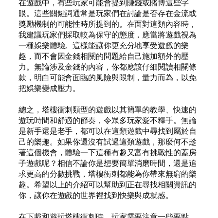
在遊戲中，有些玩家可能會提到賺錢或賭博這些字
眼。這些關鍵詞通常是玩家們在討論是否存在金流或
獎勵機制的可能性時所提到的。在面對這類內容時，
我建議玩家們採取較為保守的態度，應當將遊戲視為
一種娛樂體驗。這樣能讓你更充分地享受遊戲的樂
趣，而不會因金錢相關的問題給自己施加額外的壓
力。無論涉及金錢的內容，你都應該仔細閱讀相關條
款，明白可能會面臨的風險與限制，量力而為，以免
把娛樂變成壓力。
總之，塔樓衝刺類型的遊戲以其簡單的教學、快速的
遊玩時間和舒適的節奏，令眾多玩家愛不釋手。無論
是新手還是老手，都可以在這類遊戲中尋找到屬於自
己的樂趣。如果你還沒有試過這類遊戲，那麼何不趁
著這個機會，體驗一下這種有趣又富有挑戰性的蓋房
子遊戲呢？相信不論你是想要簡單消磨時間，還是追
求更高的分數挑戰，塔樓衝刺都能為你帶來無窮的樂
趣。希望以上的介紹可以幫助到正在尋找相關資訊的
你，讓你在遊戲的世界裡找到快樂與成就感。
在下載和遊玩塔樓衝刺時，玩家需要注意一些要點。