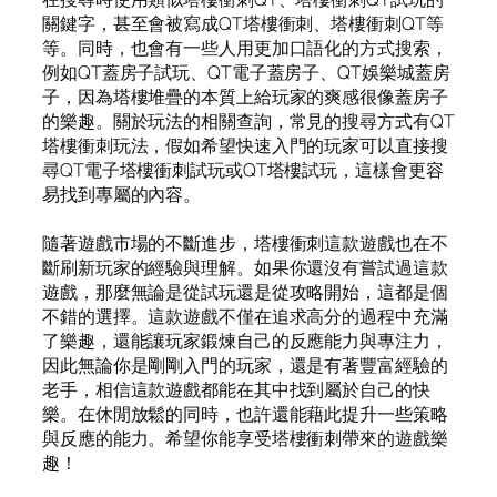
關鍵字，甚至會被寫成QT塔樓衝刺、塔樓衝刺QT等
等。同時，也會有一些人用更加口語化的方式搜索，
例如QT蓋房子試玩、QT電子蓋房子、QT娛樂城蓋房
子，因為塔樓堆疊的本質上給玩家的爽感很像蓋房子
的樂趣。關於玩法的相關查詢，常見的搜尋方式有QT
塔樓衝刺玩法，假如希望快速入門的玩家可以直接搜
尋QT電子塔樓衝刺試玩或QT塔樓試玩，這樣會更容
易找到專屬的內容。
隨著遊戲市場的不斷進步，塔樓衝刺這款遊戲也在不
斷刷新玩家的經驗與理解。如果你還沒有嘗試過這款
遊戲，那麼無論是從試玩還是從攻略開始，這都是個
不錯的選擇。這款遊戲不僅在追求高分的過程中充滿
了樂趣，還能讓玩家鍛煉自己的反應能力與專注力，
因此無論你是剛剛入門的玩家，還是有著豐富經驗的
老手，相信這款遊戲都能在其中找到屬於自己的快
樂。在休閒放鬆的同時，也許還能藉此提升一些策略
與反應的能力。希望你能享受塔樓衝刺帶來的遊戲樂
趣！