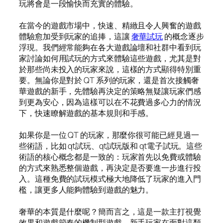
玩將會是一段愉快而充實的體驗。
在當今的遊戲市場中，快速、精緻且令人興奮的遊戲
體驗愈加受到玩家的追捧，這讓
奢華試玩
的概念逐步
浮現。我們經常能夠在各大遊戲論壇和社群中看到玩
家討論如何用試玩的方式來體驗這些遊戲，尤其是對
於那些尚未投入的玩家來說，這樣的方式顯得特別重
要。無論你是對於 QT 系列的玩家，還是首次接觸奢
華遊戲的新手，先體驗再決定的策略無疑讓玩家們感
到更為安心，因為這樣可以在不花費過多心力的情況
下，快速瞭解遊戲的基本規則和手感。
如果你是一位 QT 的玩家，那麼你很可能已經見過一
些術語，比如 qt試玩、qt試玩版和 qt電子試玩。這些
術語的核心概念都是一致的：玩家首先以免費或體驗
的方式來熟悉整個遊戲，再決定是否要進一步進行投
入。這種免費的試玩模式極大地降低了玩家的進入門
檻，讓更多人能夠體驗到遊戲的魅力。
奢華的本質是什麼呢？簡而言之，這是一款主打視覺
效果和遊戲節奏的機制型遊戲。新手玩家在面對這類