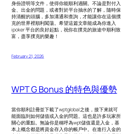
身份證明等文件，使得你能順利過關。不論是對付入
金、出金的問題，或者對於平台抽水的了解，隨時保
持清醒的頭腦，多加溝通和查詢，才能讓你在這個撲
克的世界裡順利闖蕩。希望這篇文章能成為你進入
ipoker 平台的良好起點，祝你在撲克的旅途中順利致
富，盡享撲克的樂趣！
February 21, 2026
WPT G Bonus 的特色與優勢
當你順利註冊並下載了wptglobal之後，接下來就可
能面臨到如何儲值或入金的問題。這也是許多玩家所
關心的重點。無論你是稱呼為wpt儲值還是入金，基
本上概念都是將資金存入你的帳戶中。在進行入金的