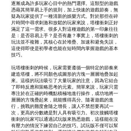
逐漸成為許多玩家心目中的熱門選擇。這類型的遊戲
憑藉其簡單易上手的規則，加上快速的遊戲節奏，無
疑為玩家提供了一種清新的娛樂方式。對於那些在碎
片時間中尋求刺激和放鬆的玩家來說，塔樓衝刺正好
滿足了這一需求。很多人對這種遊戲的第一印象往往
是：是否容易上手？是否有趣？事實上，塔樓衝刺的
玩法並不複雜，其核心在於堆疊、加速和避免失誤，
這使得即使是初學者也能在短時間內掌握遊戲的基本
技巧。
玩塔樓衝刺的時候，玩家需要遵循一個特定的節奏來
建造塔樓，將不同顏色或圖形的方塊一層層地疊加起
來。這樣的玩法吸引了大量玩家的注意，因為它結合
了即時反應和策略思考的元素。簡單來說，玩家只需
專注於在正確的時機點積極地進行操作，成功地將一
層層的方塊疊起來，就能獲得高分。隨著遊戲的進
行，挑戰的難度會隨之增長，讓人不禁想要再試一
次，更高的分數總是對人具有吸引力。初次接觸塔樓
衝刺的玩家可以通過試玩版來熟悉遊戲，這樣能在沒
有壓力的情況下練習自己的技巧。試玩版不僅可以幫