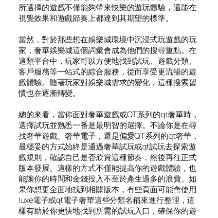
所選擇的遊戲不僅能夠帶來快樂的遊玩體驗，還能在
視覺效果和遊戲節奏上都達到其期望的標準。
當然，對於那些想在娛樂城環境中沉浸式玩遊戲的玩
家，奢華娛樂城這個詞彙會成為他們的搜尋重點。在
這類平台中，玩家可以方便地找到試玩、遊戲分類、
客戶服務等一站式的綜合服務，從而享受更流暢的遊
戲體驗。隨著玩家對娛樂城需求的變化，這種搜索習
慣也在逐漸轉變。
總的來看，當你面對奢華遊戲或QT系列的qt奢華時，
選擇試玩並熟悉一番是最明智的選擇。不論你是在尋
找奢華遊戲、奢華電子，還是偏愛QT系列的qt奢華，
最穩妥的方式始終是通過奢華試玩或qt試玩去探索遊
戲規則，確認自己是否欣賞這種節奏，然後再往正式
版本發展。這樣的方式不僅能提高你的遊戲體驗，也
能讓你的時間和金錢投入不至於產生過多的浪費。如
果你想更全面地找到相關版本，有些頁面可能會使用
luxe電子或qt電子奢華這些分類名稱來進行整理，這
樣有助於你更快地找到所需的試玩入口，確保你的遊