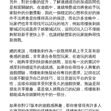
另外，對於分數的提升，了解連續成功的加成區間也
是相當關鍵的。在遊戲中，連續堆疊成功將會給予玩
家額外的分數獎勵，因此一個穩定的心態和良好的操
作手法將會是你獲得高分的保證。而在許多攻略中，
玩家們也常常尋找可以試玩的地方，例如塔樓衝刺娛
樂城試玩或蓋房子娛樂城試玩，這些試玩入口不僅能
夠幫助新手更快上手，也讓經驗豐富的玩家能夠尋找
新挑戰。
總的來說，塔樓衝刺作為一款既簡單易上手又富有節
奏感的遊戲，非常適合各類型玩家。在遊玩的過程
中，能夠享受到快節奏的挑戰，並在每一次的嘗試中
感受到持續提升的成就感。如果你在尋找令人興奮的
遊戲體驗，塔樓衝刺無疑給你奪目的選擇。記得在試
玩後不斷提升自己的技巧，並注意遊玩平台的安全
性，這樣你就能享受到更長久的遊戲快樂。無論是與
朋友共享樂趣，還是個人挑戰自己的紀錄，塔樓衝刺
都能成為你娛樂時光中的一部分。
如果你對QT版本的遊戲感興趣，那你會發現有許多人
在搜尋時使用類似塔樓衝刺QT、塔樓衝刺QT試玩的