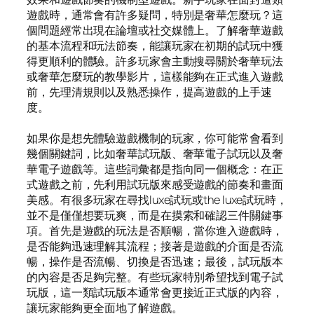
遊戲時，通常會有許多疑問，特別是奢華怎麼玩？這
個問題經常出現在論壇或社交媒體上。了解奢華遊戲
的基本流程和玩法節奏，能讓玩家在初期的試玩中獲
得更順利的體驗。許多玩家會主動搜尋關於奢華玩法
或奢華怎麼玩的教學影片，這樣能夠在正式進入遊戲
前，先理清規則以及熟悉操作，提高遊戲的上手速
度。
如果你是想先體驗遊戲機制的玩家，你可能常會看到
幾個關鍵詞，比如奢華試玩版、奢華電子試玩以及奢
華電子遊戲等。這些詞彙都是指向同一個概念：在正
式遊戲之前，先利用試玩版來感受遊戲的節奏和畫面
美感。有很多玩家在尋找luxe試玩或the luxe試玩時，
並不是僅僅想要玩爽，而是在摸索和確認三件關鍵事
項。首先是遊戲的玩法是否順暢，當你進入遊戲時，
是否能夠迅速理解其流程；接著是遊戲的介面是否流
暢，操作是否流暢、切換是否迅速；最後，試玩版本
的內容是否足夠完整。有些玩家特別希望找到電子試
玩版，這一類試玩版本通常會更接近正式版的內容，
讓玩家能夠更全面地了解遊戲。