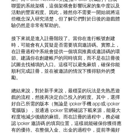
聯盟的系統架構，這個架構會影響玩家的集中度以及
活動的豐富程度。因此，雖然你不需要一開始就將這
些概念深入研究清楚，但了解它們對於日後的遊戲體
驗仍然是非常有幫助的。
接下來就是進入註冊階段了。當你在進行帳號創建
時，可能會有人質疑是否需要填寫邀請碼。實際上，
在註冊過程中系統會提供一個填寫推薦或邀請碼的環
節。建議你在創建帳戶的同時填寫，而不是在註冊後
試圖去找補填的入口。這樣可以避免麻煩，確保你能
順利完成註冊，並在被邀請的情況下獲得額外的獎
勵。
總結來說，對於新手來說，最穩妥的玩法是先熟悉遊
戲的流程，然後再決定自己投入的程度。其中，選擇
好自己所需的版本（無論是 ipoker手機 app 或 ipoker
電腦版），並通過 ipoker 官網確認下載來源，能最大
程度地減少後續的麻煩。而在註冊的過程中，務必確
認 Ipoker 邀請碼 的填寫位置，這樣就能確保你獲得應
有的優待。在整個入金、出金的過程中，提前準備好