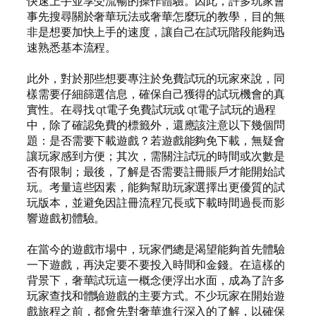
快速上手並享受流暢的操作體驗。因此，許多玩家會
事先搜尋關於奢華玩法或奢華怎麼玩的教學，目的無
非是想要加快上手的速度，讓自己在試玩階段能夠迅
速熟悉基本流程。
此外，對於那些想要專注於免費試玩的玩家來說，同
樣需要仔細篩選信息，確保自己獲得的試玩機會的真
實性。在尋找 qt電子免費試玩或 qt電子試玩的過程
中，除了確認免費的標籤外，還應該注意以下幾個問
題：是否需要下載遊戲？若遊戲能夠免下載，無疑會
讓玩家感到方便；其次，需關注試玩的時間或次數是
否有限制；最後，了解是否需要註冊賬戶才能開始試
玩。考量這些因素，能夠幫助玩家選擇出更優質的試
玩版本，並避免因註冊流程冗長或下載時間過長而影
響遊戲初體驗。
在當今的遊戲市場中，玩家們總是渴望能夠首先體驗
一下遊戲，再決定要不要投入時間和金錢。在這樣的
背景下，奢華試玩這一概念便浮出水面，成為了許多
玩家查找和體驗遊戲的主要方式。不少玩家在開始遊
戲旅程之前，都會先對奢華進行深入的了解，以確保