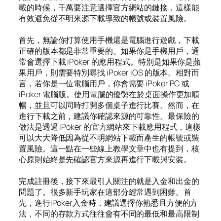
載的時候，千萬要注意選擇官方網站的鏈接，這樣能
有效避免從不明來源下載導致的帳號或裝置風險。
首先，無論你打算使用手機還是電腦進行遊戲，下載
正確的版本都是非常重要的。如果你是手機用戶，通
常會選擇下載 iPoker 的應用程式。特別是如果你是蘋
果用戶，則需要特別尋找 iPoker iOS 的版本。相對而
言，若你是一位電腦用戶，你會需要 iPoker PC 或
iPoker 電腦版。使用電腦的優勢在於桌面操作更加順
暢，並且可以同時打開多個桌子進行比賽。然而，在
進行下載之前，建議你確認來源的可靠性。最保險的
做法是透過 iPoker 的官方網站來下載應用程式，這樣
可以大大降低因為從不明網站下載而產生的帳號或裝
置風險。這一點在一些線上教學文章中也有提到，核
心原則始終是先確認官方來源再進行下載與安裝。
完成註冊後，接下來最引人關注的就是入金和出金的
問題了。很多新手玩家在這部分經常遇到困難。首
先，進行iPoker入金時，建議選擇你熟悉且方便的方
法，不同的存款方式往往會有不同的最低和最高限制