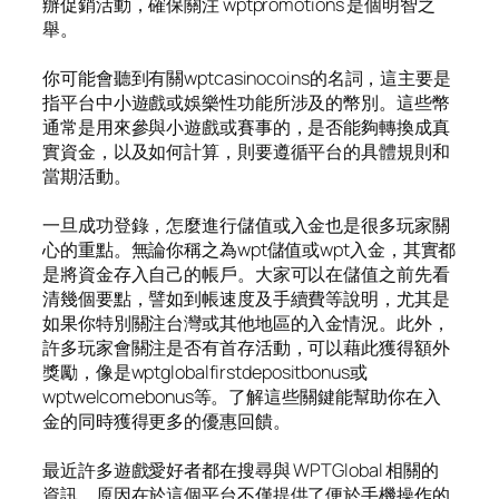
辦促銷活動，確保關注 wptpromotions 是個明智之
舉。
你可能會聽到有關wptcasinocoins的名詞，這主要是
指平台中小遊戲或娛樂性功能所涉及的幣別。這些幣
通常是用來參與小遊戲或賽事的，是否能夠轉換成真
實資金，以及如何計算，則要遵循平台的具體規則和
當期活動。
一旦成功登錄，怎麼進行儲值或入金也是很多玩家關
心的重點。無論你稱之為wpt儲值或wpt入金，其實都
是將資金存入自己的帳戶。大家可以在儲值之前先看
清幾個要點，譬如到帳速度及手續費等說明，尤其是
如果你特別關注台灣或其他地區的入金情況。此外，
許多玩家會關注是否有首存活動，可以藉此獲得額外
獎勵，像是wptglobalfirstdepositbonus或
wptwelcomebonus等。了解這些關鍵能幫助你在入
金的同時獲得更多的優惠回饋。
最近許多遊戲愛好者都在搜尋與 WPTGlobal 相關的
資訊，原因在於這個平台不僅提供了便於手機操作的