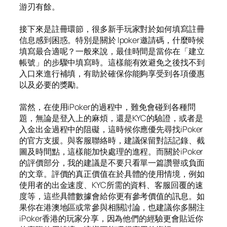
游刃有餘。
接下來是註冊環節，很多新手玩家對於如何填寫註冊
信息感到困惑。特別是關於 Ipoker邀請碼，什麼時候
填寫最合適呢？一般來說，最佳時間是當你在「建立
帳號」的步驟中填寫時。這樣能有效避免之後找不到
入口來進行補填，有助於確保你能夠享受到各項優惠
以及必要的獎勵。
當然，在使用iPoker的過程中，難免會碰到各種問
題，無論是登入上的麻煩，還是KYC的驗證，或者是
入金出金過程中的阻礙，這時候你應優先尋找iPoker
的官方支援。與客服聯絡時，建議保留對話記錄、截
圖及時間點，這樣能加快處理的進程。而關於iPoker
的評價部分，我的建議是不要只看單一篇讚譽或負面
的文章。評價的真正價值在於具體的使用情境，例如
使用者的出金速度、KYC所需的資料、客服回覆的速
度等，這些具體數據會給你更有參考價值的訊息。如
果你在港澳地區或常參與相關討論，也建議你多關注
iPoker香港的玩家分享，因為他們的經驗更會貼近你