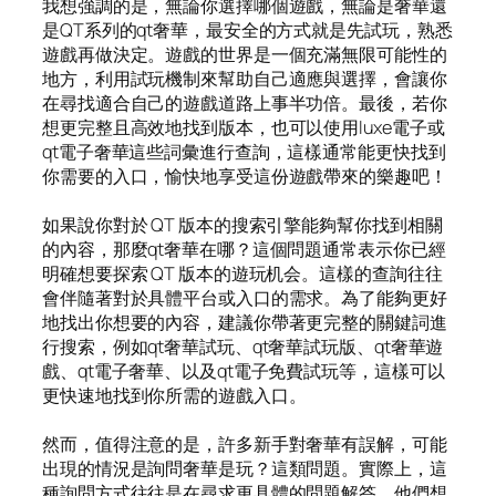
我想強調的是，無論你選擇哪個遊戲，無論是奢華還
是QT系列的qt奢華，最安全的方式就是先試玩，熟悉
遊戲再做決定。遊戲的世界是一個充滿無限可能性的
地方，利用試玩機制來幫助自己適應與選擇，會讓你
在尋找適合自己的遊戲道路上事半功倍。最後，若你
想更完整且高效地找到版本，也可以使用luxe電子或
qt電子奢華這些詞彙進行查詢，這樣通常能更快找到
你需要的入口，愉快地享受這份遊戲帶來的樂趣吧！
如果說你對於 QT 版本的搜索引擎能夠幫你找到相關
的內容，那麼qt奢華在哪？這個問題通常表示你已經
明確想要探索 QT 版本的遊玩机会。這樣的查詢往往
會伴隨著對於具體平台或入口的需求。為了能夠更好
地找出你想要的內容，建議你帶著更完整的關鍵詞進
行搜索，例如qt奢華試玩、qt奢華試玩版、qt奢華遊
戲、qt電子奢華、以及qt電子免費試玩等，這樣可以
更快速地找到你所需的遊戲入口。
然而，值得注意的是，許多新手對奢華有誤解，可能
出現的情況是詢問奢華是玩？這類問題。實際上，這
種詢問方式往往是在尋求更具體的問題解答，他們想