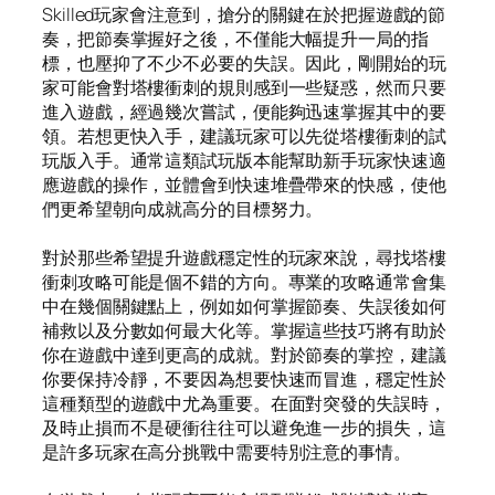
Skilled玩家會注意到，搶分的關鍵在於把握遊戲的節
奏，把節奏掌握好之後，不僅能大幅提升一局的指
標，也壓抑了不少不必要的失誤。因此，剛開始的玩
家可能會對塔樓衝刺的規則感到一些疑惑，然而只要
進入遊戲，經過幾次嘗試，便能夠迅速掌握其中的要
領。若想更快入手，建議玩家可以先從塔樓衝刺的試
玩版入手。通常這類試玩版本能幫助新手玩家快速適
應遊戲的操作，並體會到快速堆疊帶來的快感，使他
們更希望朝向成就高分的目標努力。
對於那些希望提升遊戲穩定性的玩家來說，尋找塔樓
衝刺攻略可能是個不錯的方向。專業的攻略通常會集
中在幾個關鍵點上，例如如何掌握節奏、失誤後如何
補救以及分數如何最大化等。掌握這些技巧將有助於
你在遊戲中達到更高的成就。對於節奏的掌控，建議
你要保持冷靜，不要因為想要快速而冒進，穩定性於
這種類型的遊戲中尤為重要。在面對突發的失誤時，
及時止損而不是硬衝往往可以避免進一步的損失，這
是許多玩家在高分挑戰中需要特別注意的事情。