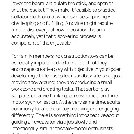
lower the boom, articulate the stick, and open or
shut the bucket. They make it feasible to practice
collaborated control, which can be surprisingly
challenging and fulfilling. A novice might require
time to discover just how to position the arm
accurately, yet that discovering process is
component of the enjoyable.
For family members, rc construction toys can be
especially important due to the fact that they
encourage creative play with objective. A youngster
developing a little dust pile or sandbox site is not just
moving a toy around; they are producing a small
work zone and creating tasks. That sort of play
supports creative thinking, perseverance, and fine
motor sychronisation. At the very same time, adults
commonly locate these toys relaxing and engaging
differently. There is something introspective about
guiding an excavator via a job slowly and
intentionally, similar to scale-model enthusiasts