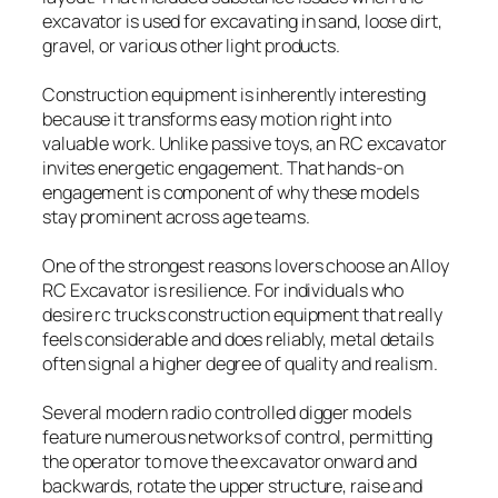
excavator is used for excavating in sand, loose dirt,
gravel, or various other light products.
Construction equipment is inherently interesting
because it transforms easy motion right into
valuable work. Unlike passive toys, an RC excavator
invites energetic engagement. That hands-on
engagement is component of why these models
stay prominent across age teams.
One of the strongest reasons lovers choose an Alloy
RC Excavator is resilience. For individuals who
desire rc trucks construction equipment that really
feels considerable and does reliably, metal details
often signal a higher degree of quality and realism.
Several modern radio controlled digger models
feature numerous networks of control, permitting
the operator to move the excavator onward and
backwards, rotate the upper structure, raise and