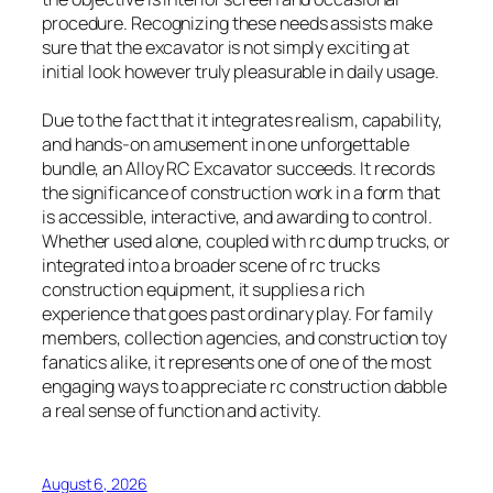
procedure. Recognizing these needs assists make
sure that the excavator is not simply exciting at
initial look however truly pleasurable in daily usage.
Due to the fact that it integrates realism, capability,
and hands-on amusement in one unforgettable
bundle, an Alloy RC Excavator succeeds. It records
the significance of construction work in a form that
is accessible, interactive, and awarding to control.
Whether used alone, coupled with rc dump trucks, or
integrated into a broader scene of rc trucks
construction equipment, it supplies a rich
experience that goes past ordinary play. For family
members, collection agencies, and construction toy
fanatics alike, it represents one of one of the most
engaging ways to appreciate rc construction dabble
a real sense of function and activity.
August 6, 2026