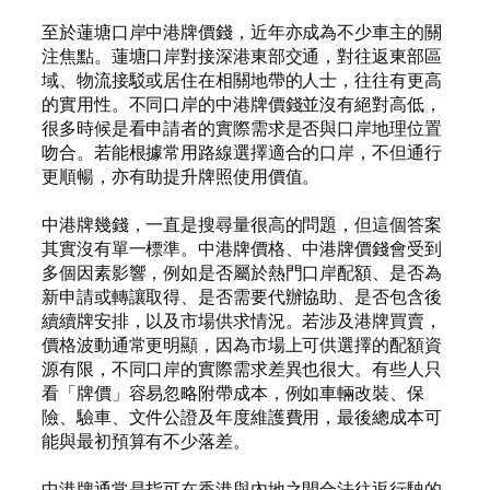
至於蓮塘口岸中港牌價錢，近年亦成為不少車主的關
注焦點。蓮塘口岸對接深港東部交通，對往返東部區
域、物流接駁或居住在相關地帶的人士，往往有更高
的實用性。不同口岸的中港牌價錢並沒有絕對高低，
很多時候是看申請者的實際需求是否與口岸地理位置
吻合。若能根據常用路線選擇適合的口岸，不但通行
更順暢，亦有助提升牌照使用價值。
中港牌幾錢，一直是搜尋量很高的問題，但這個答案
其實沒有單一標準。中港牌價格、中港牌價錢會受到
多個因素影響，例如是否屬於熱門口岸配額、是否為
新申請或轉讓取得、是否需要代辦協助、是否包含後
續續牌安排，以及市場供求情況。若涉及港牌買賣，
價格波動通常更明顯，因為市場上可供選擇的配額資
源有限，不同口岸的實際需求差異也很大。有些人只
看「牌價」容易忽略附帶成本，例如車輛改裝、保
險、驗車、文件公證及年度維護費用，最後總成本可
能與最初預算有不少落差。
中港牌通常是指可在香港與內地之間合法往返行駛的