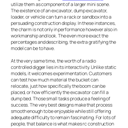
utilize them as component of a larger mini scene.
The existence of an excavator, dump excavator,
loader, or vehicle can turn a rack or sandbox into a
persuading construction display. In these instances,
the charm is not only in performance however also in
workmanship and look. The even more exact the
percentages and describing, the extra gratifying the
model can be to have.
At the very same time, the worth of a radio
controlled digger lies in its interactivity. Unlike static
models, it welcomes experimentation. Customers
can test how much material the bucket can
relocate, just how specifically the boom can be
placed, or how efficiently the excavator can fill a
dump bed. Those small tasks produce a feeling of
success. The very best designs make that process
smooth enough to be enjoyable while still offering
adequate difficulty to remain fascinating. For lots of
people, that balance is what makes rc construction