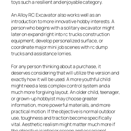
toys such a resilient and enjoyable category.
An Alloy RC Excavator also works well as an
introduction to more innovative hobby interests. A
person who begins with a solitary excavator might
later on expand right into rc trucks construction
equipment, develop personalized surface, or
coordinate major mini job scenes with rc dump
trucks and assistance lorries.
For any person thinking about a purchase, it
deserves considering that will utilize the version and
exactly how it will be used. A more youthful child
might need a less complex control system and a
much more forgiving layout. An older child, teenager,
or grown-up hobbyist may choose greater
information, more powerful materials, and more
practical motion. If the objective is normal outdoor
use, toughness and traction become specifically
vital. Aesthetic realism might matter much more if
the objective is interior screen and occasional