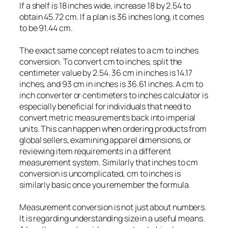
If a shelf is 18 inches wide, increase 18 by 2.54 to
obtain 45.72 cm. If a plan is 36 inches long, it comes
to be 91.44 cm.
The exact same concept relates to a cm to inches
conversion. To convert cm to inches, split the
centimeter value by 2.54. 36 cm in inches is 14.17
inches, and 93 cm in inches is 36.61 inches. A cm to
inch converter or centimeters to inches calculator is
especially beneficial for individuals that need to
convert metric measurements back into imperial
units. This can happen when ordering products from
global sellers, examining apparel dimensions, or
reviewing item requirements in a different
measurement system. Similarly that inches to cm
conversion is uncomplicated, cm to inches is
similarly basic once you remember the formula.
Measurement conversion is not just about numbers.
It is regarding understanding size in a useful means.