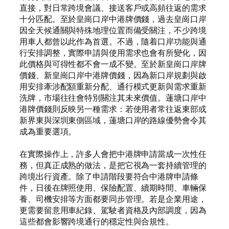
直接，對日常跨境會議、接送客戶或高頻往返的需求
十分匹配。至於皇崗口岸中港牌價錢，過去皇崗口岸
因全天候通關與特殊地理位置而備受關注，不少跨境
用車人都曾以此作為首選。不過，隨着口岸功能與通
行安排調整，實際申請與使用需求也會有所變化，因
此價格與可得性都不會一成不變。至於新皇崗口岸牌
價錢、新皇崗口岸中港牌價錢，因為新口岸規劃與啟
用安排牽涉配額重新分配、通行模式更新與需求重新
洗牌，市場往往會特別關注其未來價值。蓮塘口岸中
港牌價錢則反映另一種需求：若使用者常往返東部或
新界東與深圳東側區域，蓮塘口岸的路線優勢會令其
成為重要選項。
在實際操作上，許多人會把中港牌申請當成一次性任
務，但真正成熟的做法，是把它視為一套持續管理的
跨境出行資產。除了申請階段要符合中港牌申請條
件，日後在牌照使用、保險配置、續期時間、車輛保
養、司機安排等方面都要同步管理。若是企業用途，
更需要留意用車紀錄、駕駛者資格及內部調度，因為
這些都會影響跨境通行的穩定性與合規性。