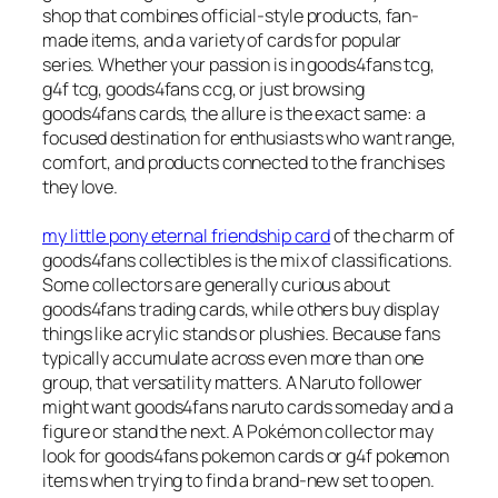
shop that combines official-style products, fan-
made items, and a variety of cards for popular
series. Whether your passion is in goods4fans tcg,
g4f tcg, goods4fans ccg, or just browsing
goods4fans cards, the allure is the exact same: a
focused destination for enthusiasts who want range,
comfort, and products connected to the franchises
they love.
my little pony eternal friendship card
of the charm of
goods4fans collectibles is the mix of classifications.
Some collectors are generally curious about
goods4fans trading cards, while others buy display
things like acrylic stands or plushies. Because fans
typically accumulate across even more than one
group, that versatility matters. A Naruto follower
might want goods4fans naruto cards someday and a
figure or stand the next. A Pokémon collector may
look for goods4fans pokemon cards or g4f pokemon
items when trying to find a brand-new set to open.