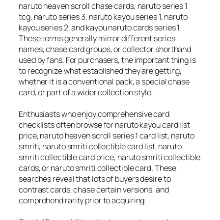
naruto heaven scroll chase cards, naruto series 1
tcg, naruto series 3, naruto kayou series 1, naruto
kayou series 2, and kayou naruto cards series 1.
These terms generally mirror different series
names, chase card groups, or collector shorthand
used by fans. For purchasers, the important thing is
to recognize what established they are getting,
whether it is a conventional pack, a special chase
card, or part of a wider collection style.
Enthusiasts who enjoy comprehensive card
checklists often browse for naruto kayou card list
price, naruto heaven scroll series 1 card list, naruto
smriti, naruto smriti collectible card list, naruto
smriti collectible card price, naruto smriti collectible
cards, or naruto smriti collectible card. These
searches reveal that lots of buyers desire to
contrast cards, chase certain versions, and
comprehend rarity prior to acquiring.