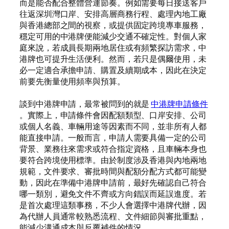
而是能否配合整體營運節奏。例如需要每日接送客戶
往返深圳灣口岸、安排高層商務行程、處理內地工廠
與香港總部之間的視察，或提供固定跨境專車服務，
穩定可用的中港牌便能減少交通不確定性。對個人家
庭來說，若成員長期兩地居住或有頻繁探訪需求，中
港牌也可提升生活便利。然而，若只是偶爾使用，未
必一定適合承擔申請、購置及續期成本，因此在決定
前要先衡量使用頻率與預算。
談到中港牌申請，最常被問到的就是
中港牌申請條件
。實際上，申請條件會因配額類型、口岸安排、公司
或個人名義、車輛用途等因素而不同，並非所有人都
能直接申請。一般而言，申請人需要具備一定的公司
背景、業務往來需求或符合指定資格，且車輛本身也
要符合跨境使用標準。由於制度涉及香港與內地兩地
規範，文件要求、審批時間與配額分配方式都可能變
動，因此在準備中港牌申請前，最好先確認自己符合
哪一類別，避免文件不齊或方向錯誤而延誤進度。若
是首次處理這類事務，不少人會選擇中港牌代辦，因
為代辦人員通常較熟悉流程、文件細節與審批重點，
能減少溝通成本與反覆補件的情況。