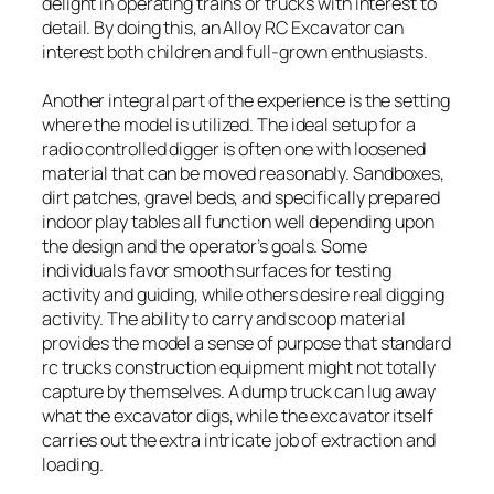
delight in operating trains or trucks with interest to
detail. By doing this, an Alloy RC Excavator can
interest both children and full-grown enthusiasts.
Another integral part of the experience is the setting
where the model is utilized. The ideal setup for a
radio controlled digger is often one with loosened
material that can be moved reasonably. Sandboxes,
dirt patches, gravel beds, and specifically prepared
indoor play tables all function well depending upon
the design and the operator’s goals. Some
individuals favor smooth surfaces for testing
activity and guiding, while others desire real digging
activity. The ability to carry and scoop material
provides the model a sense of purpose that standard
rc trucks construction equipment might not totally
capture by themselves. A dump truck can lug away
what the excavator digs, while the excavator itself
carries out the extra intricate job of extraction and
loading.