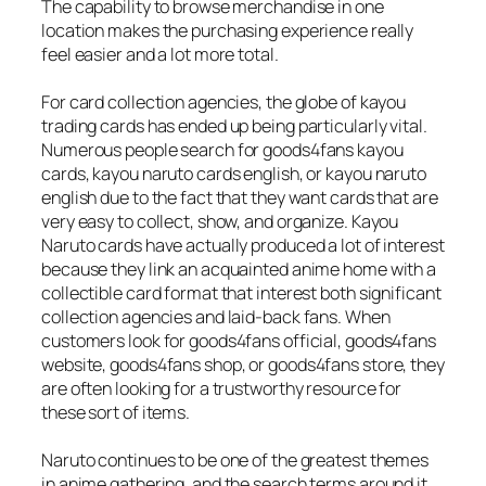
The capability to browse merchandise in one
location makes the purchasing experience really
feel easier and a lot more total.
For card collection agencies, the globe of kayou
trading cards has ended up being particularly vital.
Numerous people search for goods4fans kayou
cards, kayou naruto cards english, or kayou naruto
english due to the fact that they want cards that are
very easy to collect, show, and organize. Kayou
Naruto cards have actually produced a lot of interest
because they link an acquainted anime home with a
collectible card format that interest both significant
collection agencies and laid-back fans. When
customers look for goods4fans official, goods4fans
website, goods4fans shop, or goods4fans store, they
are often looking for a trustworthy resource for
these sort of items.
Naruto continues to be one of the greatest themes
in anime gathering, and the search terms around it