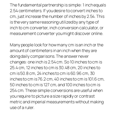
The fundamental partnership is simple: 1 inch equals
2.54 centimeters. If you desire to convert inches to
cm, just increase the number of inches by 2.54. This
is the very same reasoning utilized by any type of
inch to cm converter, inch conversion calculator, or
measurement converter you might discover online.
Many people look for how many cm is an inch or the
amount of centimeters in an inch when they are
doing daily comparisons. The answer never
changes: one inch is 2.54 cm. So 10 inches to cm is
25.4 cm, 12 inches to cm is 30.48 cm, 20 inches to
cm is 50.8 cm, 24 inches to cm is 60.96 cm, 30
inches to cm is 76.2 cm, 40 inches to cm is 101.6 cm,
50 inches to cm is 127 cm, and 100 inches to cm is
254 cm. These simple conversions are useful when
you require to picture a size rapidly or contrast
metric and imperial measurements without making
use of a ruler.