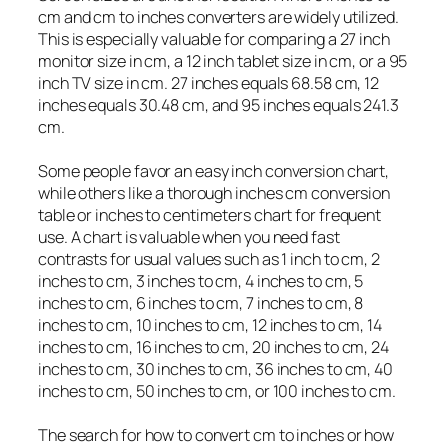
cm and cm to inches converters are widely utilized.
This is especially valuable for comparing a 27 inch
monitor size in cm, a 12 inch tablet size in cm, or a 95
inch TV size in cm. 27 inches equals 68.58 cm, 12
inches equals 30.48 cm, and 95 inches equals 241.3
cm.
Some people favor an easy inch conversion chart,
while others like a thorough inches cm conversion
table or inches to centimeters chart for frequent
use. A chart is valuable when you need fast
contrasts for usual values such as 1 inch to cm, 2
inches to cm, 3 inches to cm, 4 inches to cm, 5
inches to cm, 6 inches to cm, 7 inches to cm, 8
inches to cm, 10 inches to cm, 12 inches to cm, 14
inches to cm, 16 inches to cm, 20 inches to cm, 24
inches to cm, 30 inches to cm, 36 inches to cm, 40
inches to cm, 50 inches to cm, or 100 inches to cm.
The search for how to convert cm to inches or how