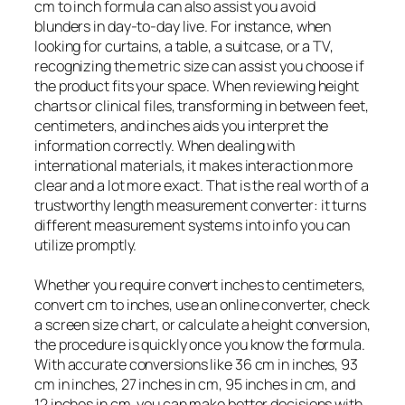
cm to inch formula can also assist you avoid
blunders in day-to-day live. For instance, when
looking for curtains, a table, a suitcase, or a TV,
recognizing the metric size can assist you choose if
the product fits your space. When reviewing height
charts or clinical files, transforming in between feet,
centimeters, and inches aids you interpret the
information correctly. When dealing with
international materials, it makes interaction more
clear and a lot more exact. That is the real worth of a
trustworthy length measurement converter: it turns
different measurement systems into info you can
utilize promptly.
Whether you require convert inches to centimeters,
convert cm to inches, use an online converter, check
a screen size chart, or calculate a height conversion,
the procedure is quickly once you know the formula.
With accurate conversions like 36 cm in inches, 93
cm in inches, 27 inches in cm, 95 inches in cm, and
12 inches in cm, you can make better decisions with