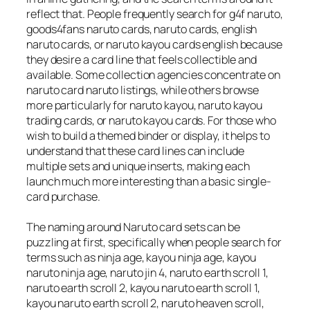
reflect that. People frequently search for g4f naruto,
goods4fans naruto cards, naruto cards, english
naruto cards, or naruto kayou cards english because
they desire a card line that feels collectible and
available. Some collection agencies concentrate on
naruto card naruto listings, while others browse
more particularly for naruto kayou, naruto kayou
trading cards, or naruto kayou cards. For those who
wish to build a themed binder or display, it helps to
understand that these card lines can include
multiple sets and unique inserts, making each
launch much more interesting than a basic single-
card purchase.
The naming around Naruto card sets can be
puzzling at first, specifically when people search for
terms such as ninja age, kayou ninja age, kayou
naruto ninja age, naruto jin 4, naruto earth scroll 1,
naruto earth scroll 2, kayou naruto earth scroll 1,
kayou naruto earth scroll 2, naruto heaven scroll,