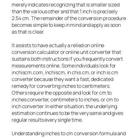
merely indicates recognizing that is smaller sized
than the various other and that 1 inch is precisely
2.54 cm. The remainder of the conversion procedure
becomes simple to keep in mind and apply as soon
as that is clear.
It assists to have actually a relied on online
conversion calculator or online unit converter that
sustains both instructions if you frequently convert
measurements online. Some individuals look for
inchiscm.com, inchiscm, in chis cm, or inch is cm
converter because they want a fast, dedicated
remedy for converting inches to centimeters.
Others require the opposite and look for cm to
inches converter, centimeters to inches, or cm to
inch converter. In either situation, the underlying
estimation continues to be the very same and gives
regular results every single time.
Understanding inches to cm conversion formula and