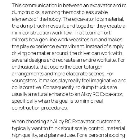
This communication in between an excavator and rc
dump trucks is among the most pleasurable
elements of the hobby. The excavator lots material,
the dump truck moves it, and together they create a
mini construction workflow. That team effort
mirrors how genuine work websites run and makes
the play experience extra vibrant. Instead of simply
driving one maker around, the driver can work with
several designs and recreate an entire worksite. For
enthusiasts, that opens the door to larger
arrangements and more elaborate scenes. For
youngsters, it makes play really feel imaginative and
collaborative. Consequently, rc dump trucks are
usually a natural enhance to an Alloy RC Excavator,
specifically when the goal is to mimic real
construction procedures.
When choosing an Alloy RC Excavator, customers
typically want to think about scale, control, material
high quality, and planned use. For a person shopping