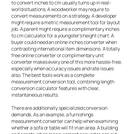
to convert inches to cm usually turns up in real-
world situations. A woodworker may require to
convert measurements on a strategy. A developer
might require a metric measurement tool for layout
job. A parent might require a complimentary inches
to cm calculator for a youngster’s height chart. A
buyer could need an online inches converter when
contrasting international item dimensions. A totally
free online converter or complimentary unit
converter makes every one of this more hassle-free,
especially when accuracy issues and rate issues
also. The best tools work as a complete
measurement conversion tool, combining length
conversion calculator features with clear,
instantaneous results.
There are additionally specialized conversion
demands. As an example, a furnishings
measurement converter can help when examining
whether a sofa or table will fit in an area. A building