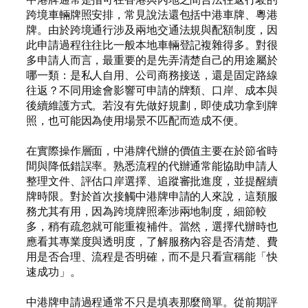
跨境車輛牌照安排，常見說法還包括中港車牌、粵港
牌。由於跨境通行涉及兩地交通法規與配額制度，因
此申請過程往往比一般本地車輛登記複雜得多。對很
多申請人而言，最重要的是先弄清楚自己的用途屬於
哪一類：是私人自用、公司商務接送，還是固定路線
往返？不同用途會影響可申請的牌類、口岸、成本與
後續維護方式。若沒有先做好規劃，即使成功拿到牌
照，也可能因為使用場景不匹配而造成不便。
在實際操作層面，中港牌代辦的價值主要在於節省時
間與降低錯誤率。熟悉流程的代辦通常能協助申請人
整理文件、評估口岸選擇、追蹤審批進度，並提醒續
牌時限。對於首次接觸中港牌申請的人來說，這類服
務尤其有用，因為跨境牌照牽涉兩地制度，細節較
多，稍有疏忽就可能重複補件。當然，選擇代辦時也
應看其專業度與透明度，了解服務內容是否清楚、費
用是否合理、流程是否明確，而不是只看宣稱能「快
速成功」。
中港牌申請過程通常不只是填表那麼簡單。從前期評