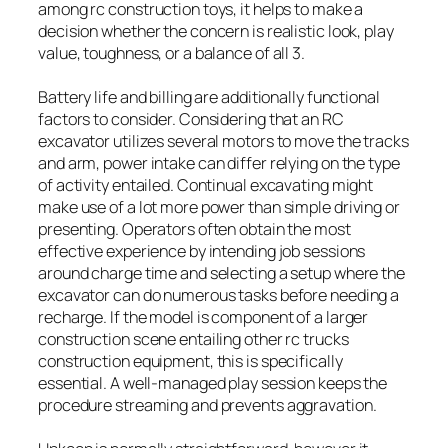
among rc construction toys, it helps to make a
decision whether the concern is realistic look, play
value, toughness, or a balance of all 3.
Battery life and billing are additionally functional
factors to consider. Considering that an RC
excavator utilizes several motors to move the tracks
and arm, power intake can differ relying on the type
of activity entailed. Continual excavating might
make use of a lot more power than simple driving or
presenting. Operators often obtain the most
effective experience by intending job sessions
around charge time and selecting a setup where the
excavator can do numerous tasks before needing a
recharge. If the model is component of a larger
construction scene entailing other rc trucks
construction equipment, this is specifically
essential. A well-managed play session keeps the
procedure streaming and prevents aggravation.