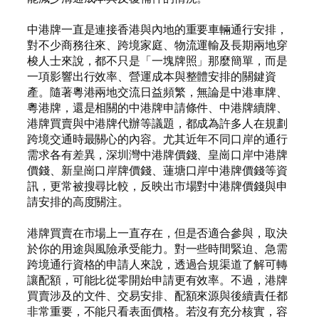
中港牌一直是連接香港與內地的重要車輛通行安排，
對不少商務往來、跨境家庭、物流運輸及長期兩地穿
梭人士來說，都不只是「一塊牌照」那麼簡單，而是
一項影響出行效率、營運成本與整體安排的關鍵資
產。隨著粵港兩地交流日益頻繁，無論是中港車牌、
粵港牌，還是相關的中港牌申請條件、中港牌續牌、
港牌買賣與中港牌代辦等議題，都成為許多人在規劃
跨境交通時最關心的內容。尤其近年不同口岸的通行
需求各有差異，深圳灣中港牌價錢、皇崗口岸中港牌
價錢、新皇崗口岸牌價錢、蓮塘口岸中港牌價錢等資
訊，更常被搜尋比較，反映出市場對中港牌價錢與申
請安排的高度關注。
港牌買賣在市場上一直存在，但是否適合參與，取決
於你的用途與風險承受能力。對一些時間緊迫、急需
跨境通行資格的申請人來說，透過合規渠道了解可轉
讓配額，可能比從零開始申請更有效率。不過，港牌
買賣涉及的文件、交易安排、配額來源與後續責任都
非常重要，不能只看表面價格。若沒有充分核實，容