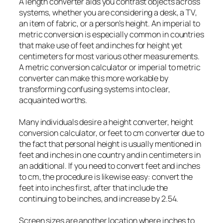
A length converter aids you contrast objects across
systems, whether you are considering a desk, a TV,
an item of fabric, or a person’s height. An imperial to
metric conversion is especially common in countries
that make use of feet and inches for height yet
centimeters for most various other measurements.
A metric conversion calculator or imperial to metric
converter can make this more workable by
transforming confusing systems into clear,
acquainted worths.
Many individuals desire a height converter, height
conversion calculator, or feet to cm converter due to
the fact that personal height is usually mentioned in
feet and inches in one country and in centimeters in
an additional. If you need to convert feet and inches
to cm, the procedure is likewise easy: convert the
feet into inches first, after that include the
continuing to be inches, and increase by 2.54.
Screen sizes are another location where inches to