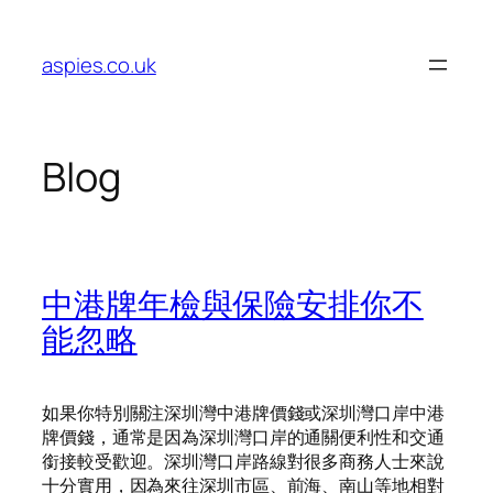
Skip
to
aspies.co.uk
content
Blog
中港牌年檢與保險安排你不
能忽略
如果你特別關注深圳灣中港牌價錢或深圳灣口岸中港
牌價錢，通常是因為深圳灣口岸的通關便利性和交通
銜接較受歡迎。深圳灣口岸路線對很多商務人士來說
十分實用，因為來往深圳市區、前海、南山等地相對