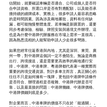
估開始，就要確認車輛是否適合、公司或個人是否符
合申請資格、所選口岸是否有對應配額，以及能否承
擔持續的續牌成本。實務上，很多申請人最容易忽略
的是時間因素。因為涉及兩地審批，資料有任何缺
漏，都可能拖慢整體進度。若車輛是新購置的，還要
同步考慮保險、檢驗、牌照安裝與過境文件辦理。這
也是為什麼中港牌代辦服務在市場上需求一直很高，
因為熟悉流程的人能幫助申請人少走很多彎路。
如果您經常往返香港與內地，尤其是深圳、東莞、廣
州一帶，對中港牌這個詞一定不會陌生。無論是商務
出行、跨境接送，還是需要更高效率的兩地通行安
排，中港牌、中港車牌、粵港牌都代表著一種實際而
重要的跨境交通資源。對許多車主而言，真正關心的
往往不只是如何擁有一塊牌，更包括中港牌申請條件
是否符合、辦理過程是否複雜、中港牌代辦是否可
靠，以及最直接的問題：中港牌幾錢、中港牌價格、
中港牌價錢到底是多少。
對企業而言，中港車牌的價值不只在於「能過關」，