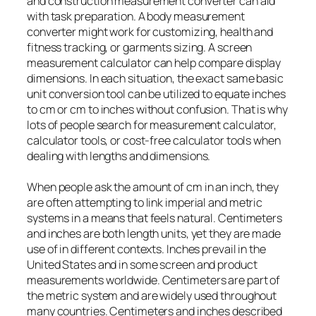
and construction measurement converter can aid
with task preparation. A body measurement
converter might work for customizing, health and
fitness tracking, or garments sizing. A screen
measurement calculator can help compare display
dimensions. In each situation, the exact same basic
unit conversion tool can be utilized to equate inches
to cm or cm to inches without confusion. That is why
lots of people search for measurement calculator,
calculator tools, or cost-free calculator tools when
dealing with lengths and dimensions.
When people ask the amount of cm in an inch, they
are often attempting to link imperial and metric
systems in a means that feels natural. Centimeters
and inches are both length units, yet they are made
use of in different contexts. Inches prevail in the
United States and in some screen and product
measurements worldwide. Centimeters are part of
the metric system and are widely used throughout
many countries. Centimeters and inches described