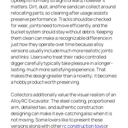
Upkeep is normally straightforward, however it
matters. Dirt, dust, and fine sand can collect around
relocating parts, so cleaning after usage assists
preserve performance. Tracks should be checked
for wear, joints need to move efficiently, and the
bucket system should stay without debris. Keeping
them clean can make a recognizable difference in
just how they operate over time because alloy
versions usually include much more realistic joints
and links. Users who treat their radio controlled
digger carefully typically take pleasure in a longer-
lasting, much more satisfying experience. That
makes the design greater than a novelty; it becomes
a hobby product worth preserving.
Collectors additionally value the visual realism of an
Alloy RC Excavator. The steel coating, proportioned
arm, detailed taxi, and authentic construction
designing can make it eye-catching also when it is
not moving. Some lovers like to present these
versions along with other
rc construction toys
or