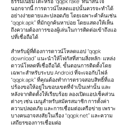
ธรรมเนียมโต๊ะหรือ “qqpk rake” ที่น่าสนใจ
นอกจากนี้ การดาวน์โหลดแอปนั้นควรจะทำได้
อย่างง่ายดายและปลอดภัย โดยเฉพาะคำค้นเช่น
“qqpk apk” ที่มักถูกค้นหาบ่อย โดยแสดงให้เห็น
ถึงความต้องการของผู้เล่นในการติดต่อเข้าถึงแอ
ปที่เชื่อถือได้
สำหรับผู้ที่ต้องการดาวน์โหลดแอป “qqpk
download” แนะนำให้โฟกัสที่สามสิ่งหลัก: แหล่ง
ดาวน์โหลดที่เชื่อถือได้, ขั้นตอนการติดตั้งโดย
เฉพาะสำหรับระบบ Android ที่จะเจอกับไฟล์
“qqpk apk” ที่คุณต้องทำการตรวจสอบสิทธิ์ที่แอ
ปร้องขอให้อยู่ในขอบเขตที่จำเป็นเท่านั้น และ
หลังจากติดตั้งให้เรียบร้อย ลองเปิดแอปเช็คส่วน
ต่างๆ เช่น เมนูสำหรับสมัครสมาชิก การตั้งค่า
ความปลอดภัย และการเชื่อมต่อเครือข่าย เพราะ
บางคนอาจสงสัยในเรื่อง “qqpk net” และความ
เสถียรของการเชื่อมต่อ