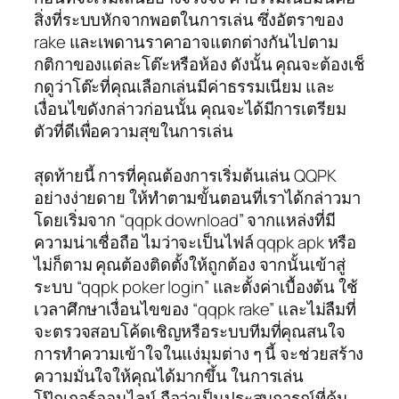
สิ่งที่ระบบหักจากพอตในการเล่น ซึ่งอัตราของ
rake และเพดานราคาอาจแตกต่างกันไปตาม
กติกาของแต่ละโต๊ะหรือห้อง ดังนั้น คุณจะต้องเช็
กดูว่าโต๊ะที่คุณเลือกเล่นมีค่าธรรมเนียม และ
เงื่อนไขดังกล่าวก่อนนั้น คุณจะได้มีการเตรียม
ตัวที่ดีเพื่อความสุขในการเล่น
สุดท้ายนี้ การที่คุณต้องการเริ่มต้นเล่น QQPK
อย่างง่ายดาย ให้ทำตามขั้นตอนที่เราได้กล่าวมา
โดยเริ่มจาก “qqpk download” จากแหล่งที่มี
ความน่าเชื่อถือ ไมว่าจะเป็นไฟล์ qqpk apk หรือ
ไม่ก็ตาม คุณต้องติดตั้งให้ถูกต้อง จากนั้นเข้าสู่
ระบบ “qqpk poker login” และตั้งค่าเบื้องต้น ใช้
เวลาศึกษาเงื่อนไขของ “qqpk rake” และไม่ลืมที่
จะตรวจสอบโค้ดเชิญหรือระบบทีมที่คุณสนใจ
การทำความเข้าใจในแง่มุมต่าง ๆ นี้ จะช่วยสร้าง
ความมั่นใจให้คุณได้มากขึ้น ในการเล่น
โป๊กเกอร์ออนไลน์ ถือว่าเป็นประสบการณ์ที่คุ้ม