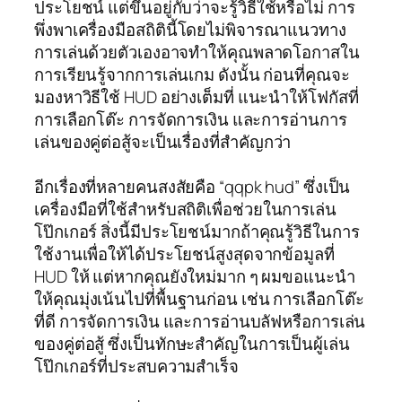
ประโยชน์ แต่ขึ้นอยู่กับว่าจะรู้วิธีใช้หรือไม่ การ
พึ่งพาเครื่องมือสถิตินี้โดยไม่พิจารณาแนวทาง
การเล่นด้วยตัวเองอาจทำให้คุณพลาดโอกาสใน
การเรียนรู้จากการเล่นเกม ดังนั้น ก่อนที่คุณจะ
มองหาวิธีใช้ HUD อย่างเต็มที่ แนะนำให้โฟกัสที่
การเลือกโต๊ะ การจัดการเงิน และการอ่านการ
เล่นของคู่ต่อสู้จะเป็นเรื่องที่สำคัญกว่า
อีกเรื่องที่หลายคนสงสัยคือ “qqpk hud” ซึ่งเป็น
เครื่องมือที่ใช้สำหรับสถิติเพื่อช่วยในการเล่น
โป๊กเกอร์ สิ่งนี้มีประโยชน์มากถ้าคุณรู้วิธีในการ
ใช้งานเพื่อให้ได้ประโยชน์สูงสุดจากข้อมูลที่
HUD ให้ แต่หากคุณยังใหม่มาก ๆ ผมขอแนะนำ
ให้คุณมุ่งเน้นไปที่พื้นฐานก่อน เช่น การเลือกโต๊ะ
ที่ดี การจัดการเงิน และการอ่านบลัฟหรือการเล่น
ของคู่ต่อสู้ ซึ่งเป็นทักษะสำคัญในการเป็นผู้เล่น
โป๊กเกอร์ที่ประสบความสำเร็จ