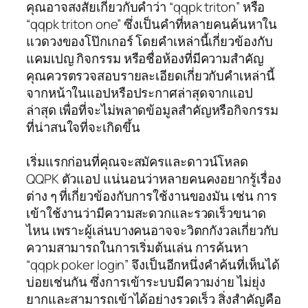
คุณอาจสงสัยเกี่ยวกับคำว่า “qqpk triton” หรือ
“qqpk triton one” ซึ่งเป็นคำที่หลายคนค้นหาใน
แวดวงของโป๊กเกอร์ โดยคำเหล่านี้เกี่ยวข้องกับ
แคมเปญ กิจกรรม หรือชื่อห้องที่มีความสำคัญ
คุณควรตรวจสอบรายละเอียดเกี่ยวกับคำเหล่านี้
จากหน้าในแอปหรือประกาศล่าสุดจากแอป
ล่าสุด เพื่อที่จะไม่พลาดข้อมูลสำคัญหรือกิจกรรม
ที่น่าสนใจที่จะเกิดขึ้น
เริ่มแรกก่อนที่คุณจะสมัครและดาวน์โหลด
QQPK ตัวแอป แน่นอนว่าหลายคนคงอยากรู้เรื่อง
ต่าง ๆ ที่เกี่ยวข้องกับการใช้งานของมัน เช่น การ
เข้าใช้งานว่ามีความสะดวกและรวดเร็วขนาด
ไหน เพราะผู้เล่นบางคนอาจจะวิตกกังวลเกี่ยวกับ
ความสามารถในการเริ่มต้นเล่น การค้นหา
“qqpk poker login” จึงเป็นอีกหนึ่งคำค้นที่เห็นได้
บ่อยเช่นกัน ซึ่งการเข้าระบบมีความง่าย ไม่ยุ่ง
ยากและสามารถเข้าได้อย่างรวดเร็ว สิ่งสำคัญคือ