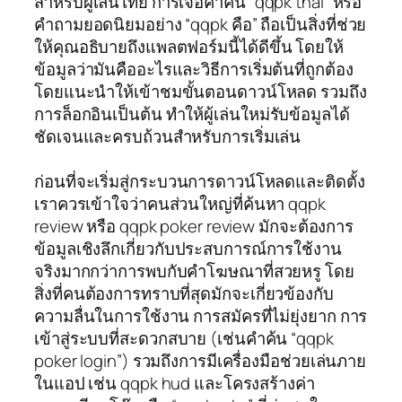
สำหรับผู้เล่นไทย การเจอคำค้น “qqpk thai” หรือ
คำถามยอดนิยมอย่าง “qqpk คือ” ถือเป็นสิ่งที่ช่วย
ให้คุณอธิบายถึงแพลตฟอร์มนี้ได้ดีขึ้น โดยให้
ข้อมูลว่ามันคืออะไรและวิธีการเริ่มต้นที่ถูกต้อง
โดยแนะนำให้เข้าชมขั้นตอนดาวน์โหลด รวมถึง
การล็อกอินเป็นต้น ทำให้ผู้เล่นใหม่รับข้อมูลได้
ชัดเจนและครบถ้วนสำหรับการเริ่มเล่น
ก่อนที่จะเริ่มสู่กระบวนการดาวน์โหลดและติดตั้ง
เราควรเข้าใจว่าคนส่วนใหญ่ที่ค้นหา qqpk
review หรือ qqpk poker review มักจะต้องการ
ข้อมูลเชิงลึกเกี่ยวกับประสบการณ์การใช้งาน
จริงมากกว่าการพบกับคำโฆษณาที่สวยหรู โดย
สิ่งที่คนต้องการทราบที่สุดมักจะเกี่ยวข้องกับ
ความลื่นในการใช้งาน การสมัครที่ไม่ยุ่งยาก การ
เข้าสู่ระบบที่สะดวกสบาย (เช่นคำค้น “qqpk
poker login”) รวมถึงการมีเครื่องมือช่วยเล่นภาย
ในแอป เช่น qqpk hud และโครงสร้างค่า