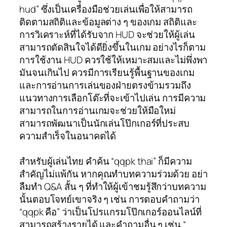
hud” ซึ่งเป็นเครื่องมือช่วยเล่นเพื่อให้สามารถ
ติดตามสถิติและข้อมูลต่าง ๆ ของเกม สถิติและ
การวิเคราะห์ที่ได้รับจาก HUD จะช่วยให้ผู้เล่น
สามารถตัดสินใจได้ดียิ่งขึ้นในเกม อย่างไรก็ตาม
การใช้งาน HUD ควรใช้ให้เหมาะสมและไม่พึ่งพา
มันจนเกินไป ควรมีการเรียนรู้พื้นฐานของเกม
และการอ่านการเล่นของฝ่ายตรงข้ามรวมถึง
แนวทางการเลือกโต๊ะที่จะเข้าไปเล่น การมีความ
สามารถในการอ่านเกมจะช่วยให้มือใหม่
สามารถพัฒนาเป็นนักเล่นโป๊กเกอร์ที่ประสบ
ความสำเร็จในอนาคตได้
สำหรับผู้เล่นไทย คำค้น “qqpk thai” ก็มีความ
สำคัญไม่แพ้กัน หากคุณทำบทความร่วมด้วย อย่า
ลืมทำ Q&A สั้น ๆ ที่ทำให้ผู้เข้าชมรู้สึกว่าบทความ
นั้นตอบโจทย์เขาจริง ๆ เช่น การตอบคำถามว่า
“qqpk คือ” ว่าเป็นโปรแกรมโป๊กเกอร์ออนไลน์ที่
สามารถสร้างรายได้ และคำถามอื่น ๆ เช่น “