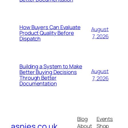
How Buyers Can Evaluate
August
Product Quality Before
7, 2026
Dispatch
Building a System to Make
August
Better Buying Decisions
Through Better
7, 2026
Documentation
Blog
Events
aspies.co.uk
About
Shop