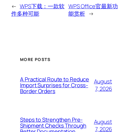
←
WPS下载：一款软
WPS Office官最新功
件多种可能
能赏析
→
MORE POSTS
A Practical Route to Reduce
August
Import Surprises for Cross-
7, 2026
Border Orders
Steps to Strengthen Pre-
August
Shipment Checks Through
7, 2026
Better Documentation