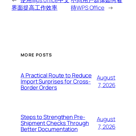
界面提高工作效率
待WPS Office
→
MORE POSTS
A Practical Route to Reduce
August
Import Surprises for Cross-
7, 2026
Border Orders
Steps to Strengthen Pre-
August
Shipment Checks Through
7, 2026
Better Documentation