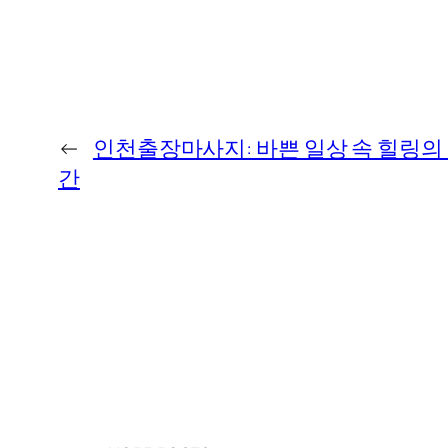
←
인천출장마사지: 바쁜 일상 속 힐링의
간