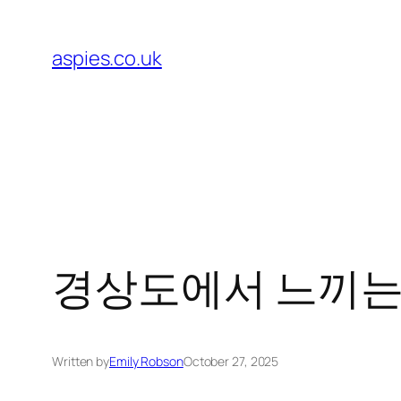
Skip
to
aspies.co.uk
content
경상도에서 느끼는
Written by
Emily Robson
October 27, 2025