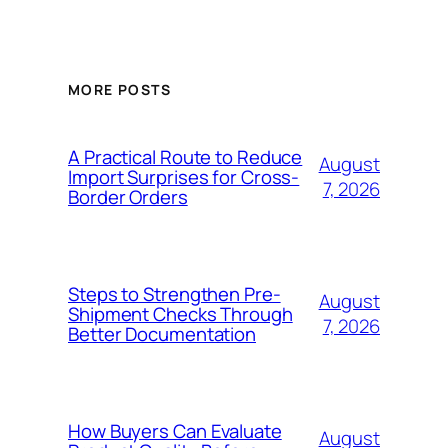
MORE POSTS
A Practical Route to Reduce
August
Import Surprises for Cross-
7, 2026
Border Orders
Steps to Strengthen Pre-
August
Shipment Checks Through
7, 2026
Better Documentation
How Buyers Can Evaluate
August