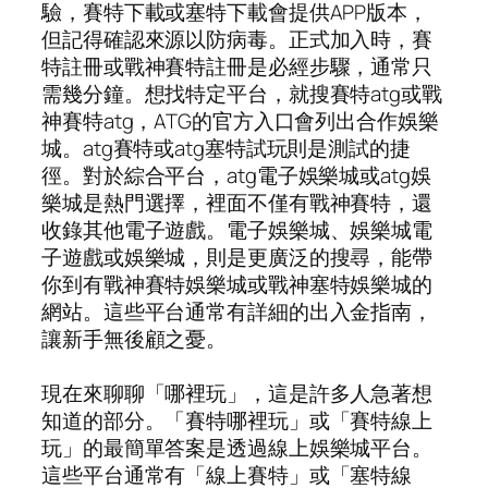
驗，賽特下載或塞特下載會提供APP版本，
但記得確認來源以防病毒。正式加入時，賽
特註冊或戰神賽特註冊是必經步驟，通常只
需幾分鐘。想找特定平台，就搜賽特atg或戰
神賽特atg，ATG的官方入口會列出合作娛樂
城。atg賽特或atg塞特試玩則是測試的捷
徑。對於綜合平台，atg電子娛樂城或atg娛
樂城是熱門選擇，裡面不僅有戰神賽特，還
收錄其他電子遊戲。電子娛樂城、娛樂城電
子遊戲或娛樂城，則是更廣泛的搜尋，能帶
你到有戰神賽特娛樂城或戰神塞特娛樂城的
網站。這些平台通常有詳細的出入金指南，
讓新手無後顧之憂。
現在來聊聊「哪裡玩」，這是許多人急著想
知道的部分。「賽特哪裡玩」或「賽特線上
玩」的最簡單答案是透過線上娛樂城平台。
這些平台通常有「線上賽特」或「塞特線