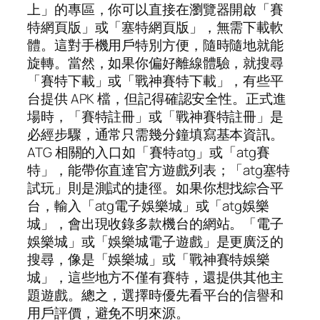
上」的專區，你可以直接在瀏覽器開啟「賽
特網頁版」或「塞特網頁版」，無需下載軟
體。這對手機用戶特別方便，隨時隨地就能
旋轉。當然，如果你偏好離線體驗，就搜尋
「賽特下載」或「戰神賽特下載」，有些平
台提供 APK 檔，但記得確認安全性。正式進
場時，「賽特註冊」或「戰神賽特註冊」是
必經步驟，通常只需幾分鐘填寫基本資訊。
ATG 相關的入口如「賽特atg」或「atg賽
特」，能帶你直達官方遊戲列表；「atg塞特
試玩」則是測試的捷徑。如果你想找綜合平
台，輸入「atg電子娛樂城」或「atg娛樂
城」，會出現收錄多款機台的網站。「電子
娛樂城」或「娛樂城電子遊戲」是更廣泛的
搜尋，像是「娛樂城」或「戰神賽特娛樂
城」，這些地方不僅有賽特，還提供其他主
題遊戲。總之，選擇時優先看平台的信譽和
用戶評價，避免不明來源。