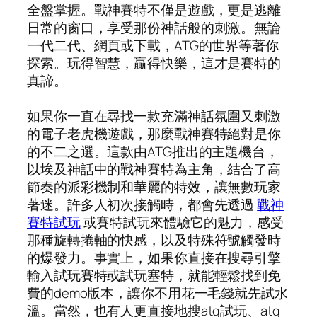
全盤掌握。戰神賽特不僅是遊戲，更是逃離
日常的窗口，享受那份神話般的刺激。無論
一代二代、網頁或下載，ATG的世界等著你
探索。玩得智慧，贏得快樂，這才是賽特的
真諦。
如果你一直在尋找一款充滿神話氛圍又刺激
的電子老虎機遊戲，那麼戰神賽特絕對是你
的不二之選。這款由ATG推出的主題機台，
以埃及神話中的戰神賽特為主角，結合了高
節奏的派彩機制和華麗的特效，讓無數玩家
著迷。許多人初次接觸時，都會先透過
戰神
賽特試玩
或賽特試玩來體驗它的魅力，感受
那種旋轉捲軸的快感，以及特殊符號觸發時
的爆發力。事實上，如果你直接在搜尋引擎
輸入試玩賽特或試玩塞特，就能輕鬆找到免
費的demo版本，讓你不用花一毛錢就先試水
溫。當然，也有人更直接地搜atg試玩、atg