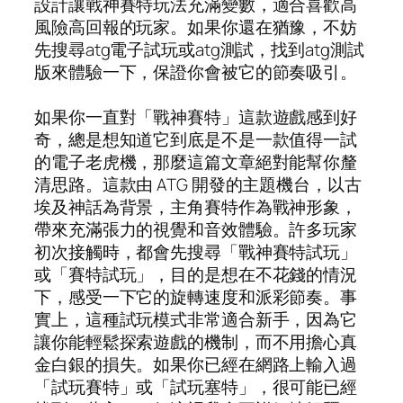
設計讓戰神賽特玩法充滿變數，適合喜歡高
風險高回報的玩家。如果你還在猶豫，不妨
先搜尋atg電子試玩或atg測試，找到atg測試
版來體驗一下，保證你會被它的節奏吸引。
如果你一直對「戰神賽特」這款遊戲感到好
奇，總是想知道它到底是不是一款值得一試
的電子老虎機，那麼這篇文章絕對能幫你釐
清思路。這款由 ATG 開發的主題機台，以古
埃及神話為背景，主角賽特作為戰神形象，
帶來充滿張力的視覺和音效體驗。許多玩家
初次接觸時，都會先搜尋「戰神賽特試玩」
或「賽特試玩」，目的是想在不花錢的情況
下，感受一下它的旋轉速度和派彩節奏。事
實上，這種試玩模式非常適合新手，因為它
讓你能輕鬆探索遊戲的機制，而不用擔心真
金白銀的損失。如果你已經在網路上輸入過
「試玩賽特」或「試玩塞特」，很可能已經