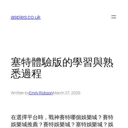
Skip
to
aspies.co.uk
content
塞特體驗版的學習與熟
悉過程
Written by
Emily Robson
March 27, 2026
在選擇平台時，戰神賽特哪個娛樂城？賽特
娛樂城推薦？賽特娛樂城？塞特娛樂城？娛