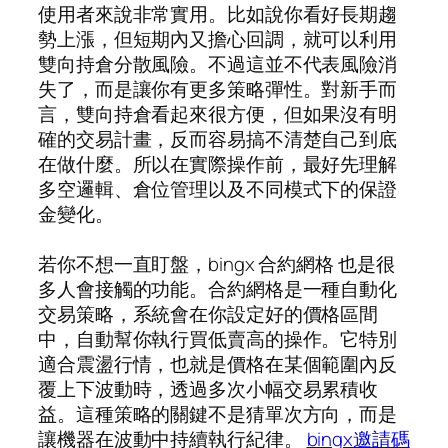
使用者來說非常實用。比如說你看好長期趨
勢上漲，但短期內又擔心回調，就可以利用
雙向持倉分散風險。不過這並不代表風險消
失了，而是讓你有更多策略彈性。對新手而
言，雙向持倉看起來很方便，但如果沒有明
確的交易計畫，反而容易搞不清楚自己到底
在做什麼。所以在實際操作前，最好先理解
多空邏輯、倉位管理以及不同模式下的保證
金變化。
若你不想一直盯盤，bingx 合約網格 也是很
多人會接觸的功能。合約網格是一種自動化
交易策略，系統會在你設定好的價格區間
中，自動幫你執行買低賣高的操作。它特別
適合震盪行情，也就是價格在某個範圍內反
覆上下波動時，透過多次小幅交易累積收
益。這種策略的關鍵不是猜單次方向，而是
讓機器在波動中持續執行紀律。
bingx邀請碼