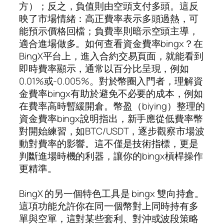
方）；反之，負值則由空頭支付多頭。這反
映了市場情緒：高正費率表示多頭過熱，可
能預示價格回檔；負費率則暗示空頭主導，
適合進場做多。如何查看資金費率bingx？在
BingX平台上，進入合約交易頁面，就能看到
即時費率顯示，通常以百分比呈現，例如
0.01%或-0.005%。對於幣圈入門者，理解資
金費率bingx有助於避免不必要的成本，例如
在費率高時暫緩開倉。幣盈（biying）整理的
資金費率bingx說明指出，新手應從低費率幣
對開始練習，如BTC/USDT，逐步觀察市場波
動對費率的影響。這不僅是技術指標，更是
判斷進場時機的利器，讓你的bingx槓桿操作
更精準。
BingX 的另一個特色工具是 bingx 雙向持倉。
這項功能允許你在同一個幣對上同時持有多
單與空單，這對某些套利、對沖或波段策略