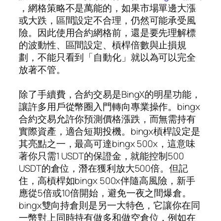
，網格策略不是萬能的，如果市場單邊大漲
或大跌，區間設定不合理，仍然可能承受風
險。因此使用合約網格前，還是要先理解標
的波動性、區間設定、槓桿倍數與止損規
劃，不能只看到「自動化」就以為可以完全
放著不管。
除了手續費，合約交易是BingX的明星功能，
讓許多用戶從幣圈入門轉向專業操作。bingx
合約交易允許你預測價格漲跌，而無需持有
實際資產，適合短期投機。bingx槓桿設定是
其亮點之一，最高可達bingx 500x，這意味
著你只需1 USDT的保證金，就能控制500
USDT的倉位，潛在獲利放大500倍。但記
住，高槓桿如bingx 500x伴隨高風險，新手
應從5倍或10倍開始，避免一夜之間爆倉。
bingx雙向持倉則是另一大特色，它讓你在同
一幣對上同時持有做多和做空倉位，例如在