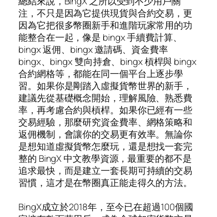
總結來說，BingX 之所以受到不少用戶關
注，不只是因為它提供現貨與合約交易，更
因為它把很多幣圈新手和進階玩家常用的功
能整合在一起，像是 bingx 手續費計算、
bingx 返佣、bingx 邀請碼、資金費率
bingx、bingx 雙向持倉、bingx 槓桿與 bingx
合約網格等，都能在同一個平台上逐步學
習。如果你是剛踏入虛擬貨幣世界的新手，
建議先從基礎概念開始，理解風險、熟悉費
率，再考慮合約與槓桿。如果你已經有一些
交易經驗，那麼研究資金費率、網格策略和
返佣機制，會讓你的交易更有效率。無論你
是想知道虛擬貨幣怎麼玩，還是想找一套完
整的 BingX 中文教學資源，最重要的都不是
追求最快，而是建立一套長期可持續的交易
習慣，這才是在幣圈真正能走得久的方法。
BingX成立於2018年，至今已在超過100個國