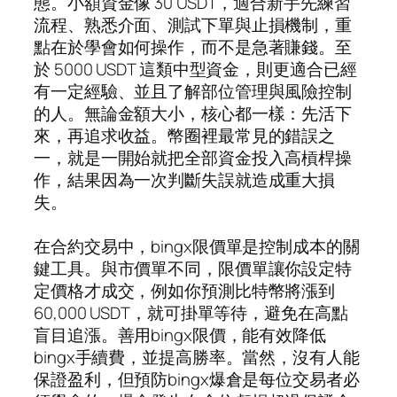
態。小額資金像 30 USDT，適合新手先練習
流程、熟悉介面、測試下單與止損機制，重
點在於學會如何操作，而不是急著賺錢。至
於 5000 USDT 這類中型資金，則更適合已經
有一定經驗、並且了解部位管理與風險控制
的人。無論金額大小，核心都一樣：先活下
來，再追求收益。幣圈裡最常見的錯誤之
一，就是一開始就把全部資金投入高槓桿操
作，結果因為一次判斷失誤就造成重大損
失。
在合約交易中，bingx限價單是控制成本的關
鍵工具。與市價單不同，限價單讓你設定特
定價格才成交，例如你預測比特幣將漲到
60,000 USDT，就可掛單等待，避免在高點
盲目追漲。善用bingx限價，能有效降低
bingx手續費，並提高勝率。當然，沒有人能
保證盈利，但預防bingx爆倉是每位交易者必