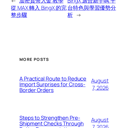
←
加密貨幣入金 教學
BingX 適合新手嗎 平
從 MAX 轉入 BingX 的完
台特色與學習優勢分
整步驟
析
→
MORE POSTS
A Practical Route to Reduce
August
Import Surprises for Cross-
7, 2026
Border Orders
Steps to Strengthen Pre-
August
Shipment Checks Through
7, 2026