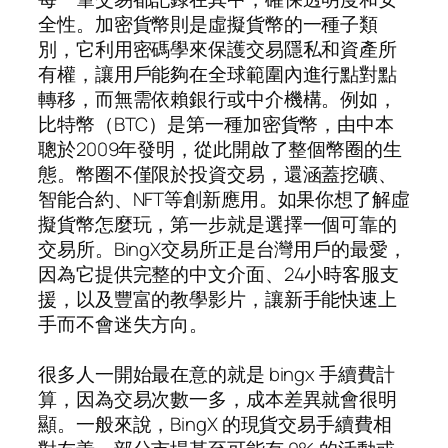
全性。加密貨幣則是虛擬貨幣的一種子類
別，它利用密碼學來保護交易隱私和資產所
有權，讓用戶能夠在全球範圍內進行點對點
轉移，而無需依賴銀行或中介機構。例如，
比特幣（BTC）是第一種加密貨幣，由中本
聰於2009年發明，從此開啟了整個幣圈的生
態。幣圈不僅限於投資交易，還涵蓋挖礦、
智能合約、NFT等創新應用。如果你想了解虛
擬貨幣怎麼玩，第一步就是選擇一個可靠的
交易所。BingX交易所正是台灣用戶的最愛，
因為它提供完整的中文介面、24小時客服支
援，以及豐富的教學影片，讓新手能快速上
手而不會迷失方向。
很多人一開始最在意的就是 bingx 手續費計
算，因為交易次數一多，成本差異就會很明
顯。一般來說，BingX 的現貨交易手續費相