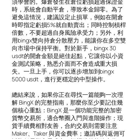
須學會的。爆倉發生在倉位虧損超過保證金
時，系統會自動平倉，導致本金歸零。為了
避免這情況，建議設定止損單，例如在開倉
時即指定虧損5%就自動賣出；同時控制槓桿
倍數，不要超過自身風險承受力；另外，利
用bingx雙向持倉分散壓力，能讓你在多空雙
向市場中保持平衡。對於新手，bingx 30
usdt的開倉金額是絕佳起點，它讓你以小資
金測試策略，熟悉介面而不會造成重大損
失。一旦上手，你可以逐步增加到bingx
5000 usdt，進行更穩定的中型操作。
總結來說，如果你正在尋找一篇能夠一次理
解 BingX 的完整指南，那麼你至少要記住幾
個核心重點：BingX 是一個功能完整的加密
貨幣交易所，適合幣圈入門與進階操作；現
貨手續費相對友善，合約交易則需要注意
Maker、Taker 與資金費率；邀請碼與返佣可