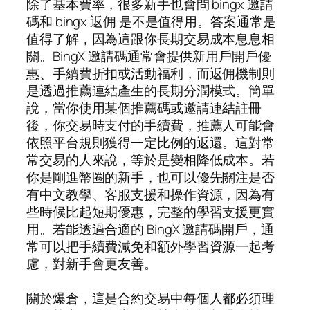
除了基本費率，很多新手也會問 bingx 邀請
碼和 bingx 返佣 是不是值得用。答案通常是
值得了解，因為這跟你長期交易成本息息相
關。BingX 邀請碼通常會提供新用戶開戶優
惠、手續費折扣或活動福利，而返佣機制則
是透過推薦連結產生的長期分潤模式。簡單
說，當你使用某個推薦碼或邀請連結註冊
後，你交易時支付的手續費，推薦人可能會
依照平台規則獲得一定比例的返還。這對常
常交易的人來說，等於是變相降低成本。若
你是剛進幣圈的新手，也可以優先關注是否
有中文教學、客服支援和操作資源，因為有
些時候比起短期優惠，完整的學習支援更實
用。若能透過合適的 BingX 邀請碼開戶，通
常可以把手續費減免和額外學習資源一起考
慮，對新手會更友善。
關於爆倉，這是合約交易中每個人都必須理