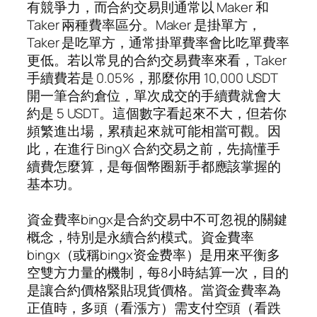
有競爭力，而合約交易則通常以 Maker 和
Taker 兩種費率區分。Maker 是掛單方，
Taker 是吃單方，通常掛單費率會比吃單費率
更低。若以常見的合約交易費率來看，Taker
手續費若是 0.05%，那麼你用 10,000 USDT
開一筆合約倉位，單次成交的手續費就會大
約是 5 USDT。這個數字看起來不大，但若你
頻繁進出場，累積起來就可能相當可觀。因
此，在進行 BingX 合約交易之前，先搞懂手
續費怎麼算，是每個幣圈新手都應該掌握的
基本功。
資金費率bingx是合約交易中不可忽視的關鍵
概念，特別是永續合約模式。資金費率
bingx（或稱bingx资金费率）是用來平衡多
空雙方力量的機制，每8小時結算一次，目的
是讓合約價格緊貼現貨價格。當資金費率為
正值時，多頭（看漲方）需支付空頭（看跌