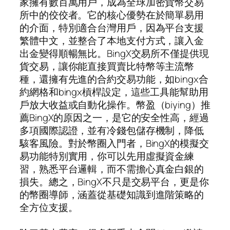
家擁有數百萬用戶，成為全球加密貨幣交易
所中的佼佼者。它的核心優勢在於簡單易用
的介面，特別適合台灣用戶，因為平台支援
繁體中文，並整合了本地支付方式，讓入金
出金變得順暢無比。BingX交易所不僅提供現
貨交易，讓你能直接買賣比特幣等主流幣
種，還擁有先進的合約交易功能，如bingx合
約網格和bingx槓桿設定，這些工具能幫助用
戶放大收益或自動化操作。幣盈（biying）推
薦BingX的原因之一，是它的安全性高，經過
多項國際認證，並有冷錢包儲存機制，降低
駭客風險。對於幣圈入門者，BingX的模擬交
易功能特別實用，你可以先用虛擬資金練
習，熟悉平台邏輯，而不需擔心真金白銀的
損失。總之，BingX不只是交易平台，更是你
的幣圈導師，涵蓋從基礎知識到進階策略的
全方位支援。