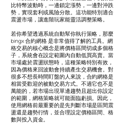
比特幣波動時，一邊鎖定漲勢，一邊對沖跌
勢，實現套利或風險分散。這功能特別適合
震盪市場，讓進階玩家能靈活調整策略。
若你希望透過系統自動幫你執行策略，那麼
bingx 合約網格 是非常值得了解的工具。網
格交易的核心概念是將價格區間切成多個格
子，系統會在設定範圍內自動低買高賣。當
市場處於震盪狀態時，這種策略特別有效，
因為價格來回波動會持續產生交易機會。對
很多不想長時間盯盤的人來說，合約網格是
相當受歡迎的被動交易方式。不過它也不是
萬能的，若市場出現單邊趨勢且超出你設定
的範圍，網格策略就可能面臨虧損。因此，
使用網格前最重要的是先判斷市場是區間震
盪還是趨勢行情，並合理設定價格區間、格
數與投入資金。