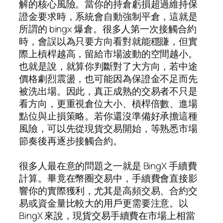
解的核心風險。當你的持倉虧損超過維持保
證金要求時，系統會自動強制平倉，這就是
所謂的 bingx 爆倉。很多人第一次接觸合約
時，會誤以為只要方向看對就能穩賺，但實
際上槓桿越高，留給市場波動的空間越小。
也就是說，就算你判斷對了大方向，若中途
價格劇烈震盪，也可能因為保證金不足而先
被洗出場。因此，真正成熟的交易者不只是
看方向，更重視倉位大小、槓桿倍數、進場
點位與止損策略。若你還沒準備好承擔這種
風險，可以先從現貨交易開始，等熟悉市場
節奏後再逐步接觸合約。
很多人最在意的問題之一就是 BingX 手續費
計算。畢竟在幣圈交易中，手續費會直接影
響你的實際獲利，尤其是高頻交易、合約交
易或資金量比較大的用戶更需要注意。以
BingX 來說，現貨交易手續費在市場上相當