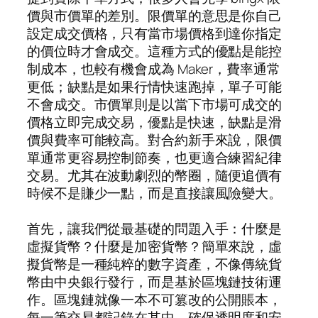
價與市價單的差別。限價單的意思是你自己
設定成交價格，只有當市場價格到達你指定
的價位時才會成交。這種方式的優點是能控
制成本，也較有機會成為 Maker，費率通常
更低；缺點是如果行情快速跑掉，單子可能
不會成交。市價單則是以當下市場可成交的
價格立即完成交易，優點是快速，缺點是滑
價與費率可能較高。對合約新手來說，限價
單通常更容易控制節奏，也更適合練習紀律
交易。尤其在波動劇烈的幣圈，隨便追價有
時候不是賺少一點，而是直接讓風險變大。
首先，讓我們從最基礎的問題入手：什麼是
虛擬貨幣？什麼是加密貨幣？簡單來說，虛
擬貨幣是一種純粹的數字資產，不像傳統貨
幣由中央銀行發行，而是基於區塊鏈技術運
作。區塊鏈就像一本不可篡改的公開賬本，
每一筆交易都記錄在其中，確保透明度和安