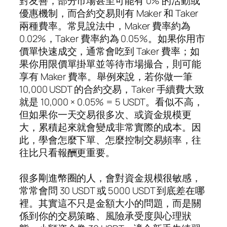
對友善，部分市場甚至可能有 0% 的活動或
優惠機制，而合約交易則有 Maker 和 Taker
兩種費率。常見說法中，Maker 費率約為
0.02%，Taker 費率約為 0.05%。如果你用市
價單快速成交，通常會吃到 Taker 費率；如
果你用限價單掛單並等待市場撮合，則可能
享有 Maker 費率。舉例來說，若你做一筆
10,000 USDT 的合約交易，Taker 手續費大致
就是 10,000 × 0.05% = 5 USDT。看似不高，
但如果你一天交易很多次、或資金規模更
大，累積起來就會變成非常實際的成本。因
此，學會怎麼下單、怎麼控制交易頻率，往
往比只看報酬更重要。
很多剛進幣圈的人，會對資金規模很敏感，
常常會問 30 USDT 或 5000 USDT 到底差在哪
裡。其實這不只是金額大小的問題，而是關
係到你的交易策略、風險承受度與心理狀